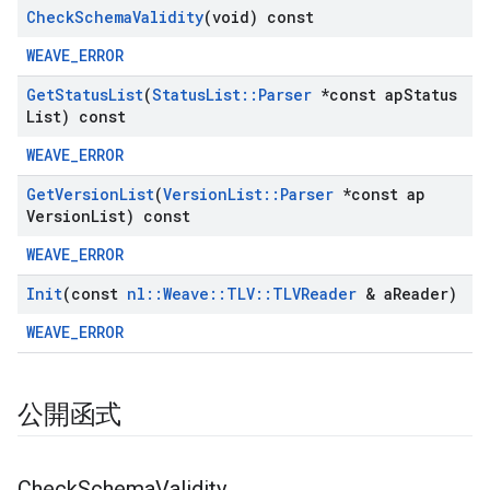
Check
Schema
Validity
(void) const
WEAVE_ERROR
Get
Status
List
(
Status
List
::
Parser
*const ap
Status
List) const
WEAVE_ERROR
Get
Version
List
(
Version
List
::
Parser
*const ap
Version
List) const
WEAVE_ERROR
Init
(const
nl
::
Weave
::
TLV
::
TLVReader
& a
Reader)
WEAVE_ERROR
公開函式
Check
Schema
Validity