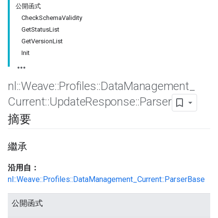
公開函式
CheckSchemaValidity
GetStatusList
GetVersionList
Init
nl
::
Weave
::
Profiles
::
Data
Management
_
Current
::
Update
Response
::
Parser
摘要
Id
繼承
沿用自：
nl::Weave::Profiles::DataManagement_Current::ParserBase
公開函式