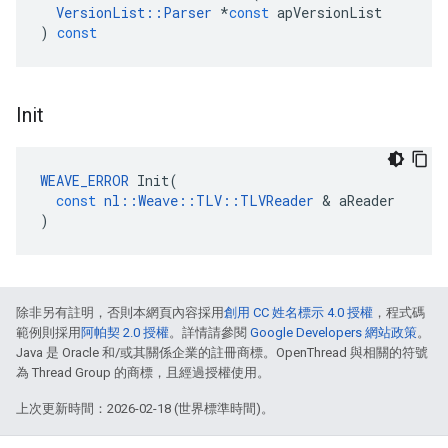
VersionList
::
Parser
*
const
apVersionList
)
const
Init
WEAVE_ERROR
Init
(
const
nl
::
Weave
::
TLV
::
TLVReader
&
aReader
)
除非另有註明，否則本網頁內容採用
創用 CC 姓名標示 4.0 授權
，程式碼
範例則採用
阿帕契 2.0 授權
。詳情請參閱
Google Developers 網站政策
。
Java 是 Oracle 和/或其關係企業的註冊商標。OpenThread 與相關的符號
為 Thread Group 的商標，且經過授權使用。
上次更新時間：2026-02-18 (世界標準時間)。