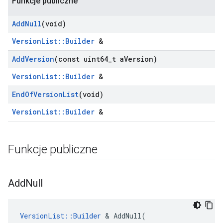
Funkcje publiczne
Add
Null
(void)
VersionList::Builder
&
Add
Version
(const uint64
_
t a
Version)
VersionList::Builder
&
End
Of
Version
List
(void)
VersionList::Builder
&
Funkcje publiczne
Add
Null
VersionList::Builder
 & AddNull(
