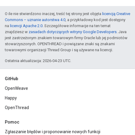
O ile nie stwierdzono inaczej, treść tej strony jest objęta
licencją Creative
Commons – uznanie autorstwa 4.0
, a przykładowy kod jest dostępny
na
licencji Apache 2.0
. Szczegółowe informacje na ten temat
znajdziesz w
zasadach dotyczących witryny Google Developers
. Java
jest zastrzeżonym znakiem towarowym firmy Oracle lub jej podmiotów
stowarzyszonych. OPENTHREAD i powiązane znaki są znakami
towarowymi organizacji Thread Group i są używane na licencji.
Ostatnia aktualizacja: 2026-04-23 UTC.
GitHub
OpenWeave
Happy
OpenThread
Pomoc
Zgłaszanie błędów i proponowanie nowych funkcji