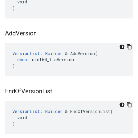
  void

)
Add
Version
VersionList
::
Builder
&
AddVersion
(
const
uint64_t
aVersion
)
End
Of
Version
List
VersionList::Builder
 & EndOfVersionList(

  void

)