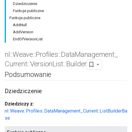
Dziedziczenie
Funkcje publiczne
Funkcje publiczne
AddNull
AddVersion
EndOfVersionList
nl
::
Weave
::
Profiles
::
Data
Management
_
Current
::
Version
List
::
Builder
Podsumowanie
Id
Dziedziczenie
Dziedziczy z:
nl::Weave::Profiles::DataManagement_Current::ListBuilderBa
se