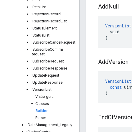
Add
Null
::
Path
List
::
Rejection
Record
::
Rejection
Record
List
VersionList
::
Status
Element
  void

::
Status
List
)
::
Subscribe
Cancel
Request
::
Subscribe
Confirm
Request
Add
Version
::
Subscribe
Request
::
Subscribe
Response
::
Update
Request
VersionList
::
Update
Response
const
uin
::
Version
List
)
Visão geral
Classes
Builder
End
Of
Versio
Parser
::
Data
Management
_
Legacy
::
Device
Control