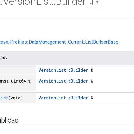
::
Version
List
::
Builder
eave::Profiles::DataManagement_Current::ListBuilderBase
cas
)
VersionList::Builder
&
onst uint64
_
t
VersionList::Builder
&
List
(void)
VersionList::Builder
&
blicas