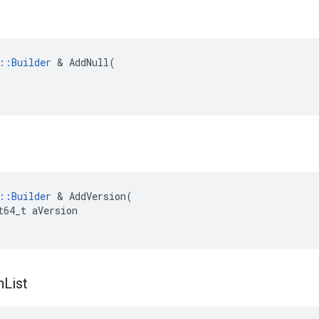
::Builder
 & AddNull(

::
Builder
&
AddVersion
(
t64_t
aVersion
n
List