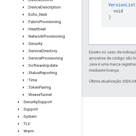
VersionList
::
Device
Description
  void

::
Echo
_
Next
)
::
Fabric
Provisioning
::
Heartbeat
::
Network
Provisioning
::
Security
::
Service
Directory
Exceto no caso de indicaç
::
Service
Provisioning
amostras de código são l
Java é uma marca registra
::
Software
Update
mediante licença.
::
Status
Reporting
::
Time
Última atualização 2026-0
::
Token
Pairing
::
Weave
Tunnel
::
Security
Support
GitHub
::
Support
OpenWeave
::
System
::
TLV
Happy
::
Warm
OpenThread