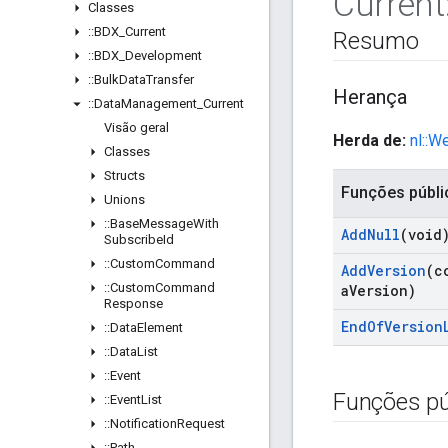
Current
Classes
::
BDX
_
Current
Resumo
::
BDX
_
Development
::
Bulk
Data
Transfer
Herança
::
Data
Management
_
Current
Visão geral
Herda de:
nl::W
Classes
Structs
Funções públi
Unions
::
Base
Message
With
Add
Null
(void
Subscribe
Id
::
Custom
Command
Add
Version
(c
::
Custom
Command
a
Version)
Response
End
Of
Version
::
Data
Element
::
Data
List
::
Event
Funções pú
::
Event
List
::
Notification
Request
::
Path