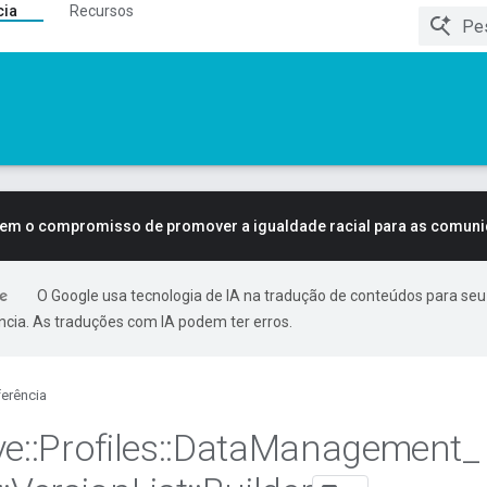
cia
Recursos
tem o compromisso de promover a igualdade racial para as comun
O Google usa tecnologia de IA na tradução de conteúdos para seu
ncia. As traduções com IA podem ter erros.
erência
ve
::
Profiles
::
Data
Management
_