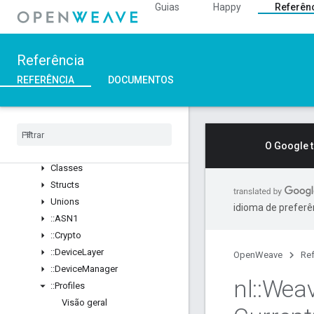
Guias
Happy
Referên
Overview
::nl
Visão geral
Referência
Structs
REFERÊNCIA
DOCUMENTOS
::ArgParser
::
Ble
::
Inet
::
Weave
O Google 
Visão geral
Classes
Structs
Unions
idioma de preferê
::
ASN1
::
Crypto
::
Device
Layer
OpenWeave
Ref
::
Device
Manager
nl
::
Wea
::
Profiles
Visão geral