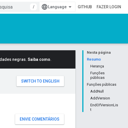
/
GITHUB
FAZER LOGIN
Nesta página
idades negras.
Saiba como
.
Resumo
Herança
Funções
públicas
Funções públicas
AddNull
AddVersion
EndOfVersionLis
t
ENVIE COMENTÁRIOS