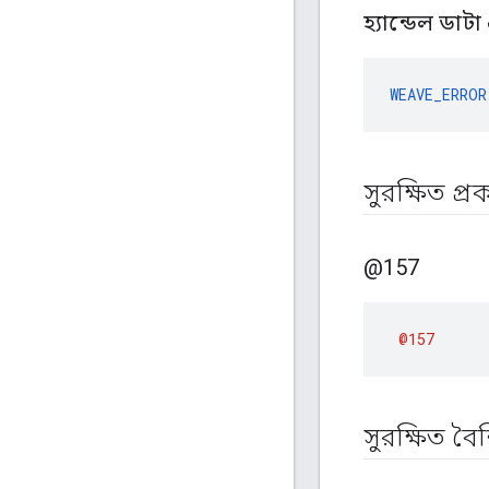
হ্যান্ডেল ডাট
WEAVE_ERROR
সুরক্ষিত প্
@157
@157
সুরক্ষিত বৈশি