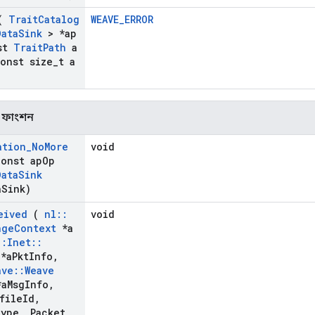
(
Trait
Catalog
WEAVE_ERROR
Data
Sink
> *ap
st
Trait
Path
a
onst size
_
t a
িক ফাংশন
ation
_
No
More
void
onst ap
Op
Data
Sink
a
Sink)
eived
(
nl
::
void
nge
Context
*a
::
Inet
::
*a
Pkt
Info
,
ave
::
Weave
a
Msg
Info
,
file
Id
,
ype
,
Packet