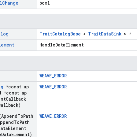
l
Change
bool
alog
TraitCatalogBase
<
TraitDataSink
> *
lement
HandleDataElement
)
WEAVE_ERROR
ng
*const ap
WEAVE_ERROR
 *const ap
nt
Callback
Callback)
Append
To
Path
WEAVE_ERROR
Append
To
Path
Data
Element
e
Data
Element)