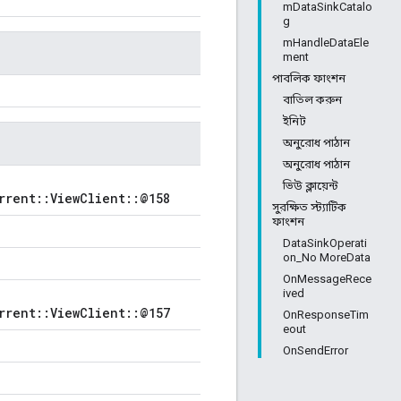
mDataSinkCatalo
g
mHandleDataEle
ment
পাবলিক ফাংশন
বাতিল করুন
ইনিট
অনুরোধ পাঠান
অনুরোধ পাঠান
ভিউ ক্লায়েন্ট
rrent::ViewClient::@158
সুরক্ষিত স্ট্যাটিক
ফাংশন
DataSinkOperati
on_No MoreData
OnMessageRece
ived
rrent::ViewClient::@157
OnResponseTim
eout
OnSendError