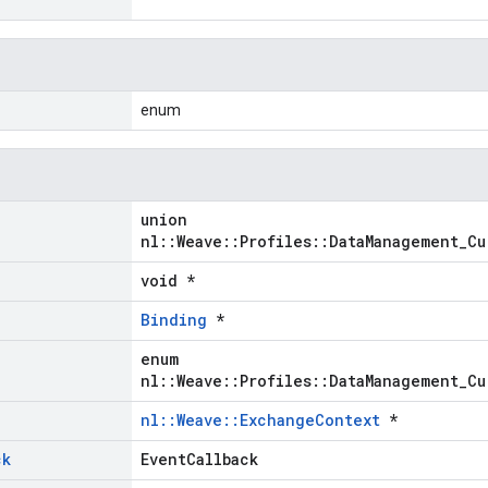
enum
union
nl::Weave::Profiles::DataManagement_Cu
void *
Binding
*
enum
nl::Weave::Profiles::DataManagement_Cu
nl::Weave::ExchangeContext
*
ck
EventCallback