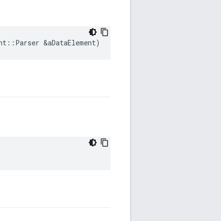
nt
::
Parser
&
aDataElement
)