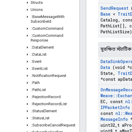
Structs
Send
Request
Unions
Base
<
Trait
::
Base
Message
With
Catalog
,
con
Subscribe
Id
Path
List[]
,
c
::
Custom
Command
Path
List
Size)
::
Custom
Command
Response
::
Data
Element
সুরক্ষিত স্ট্যাট
::
Data
List
Data
Sink
Oper
::
Event
Data
(void *c
::
Event
List
State
,
Trait
::
Notification
Request
*const ap
Dat
::
Path
On
Message
Rec
::
Path
List
Weave
::
Excha
::
Rejection
Record
EC
,
const
nl
::
Rejection
Record
List
IPPacket
Info
::
Status
Element
const
nl
::
We
::
Status
List
Message
Info
*
uint32
_
t a
Pro
::
Subscribe
Cancel
Request
uint8
_
t a
Msg
T