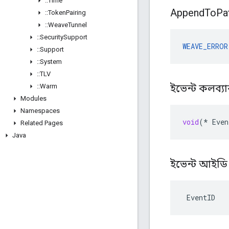
::
Time
Append
To
Pa
::
Token
Pairing
::
Weave
Tunnel
::
Security
Support
WEAVE_ERROR
::
Support
::
System
::
TLV
::
Warm
ইভেন্ট কলব্য
Modules
Namespaces
void
(
*
Even
Related Pages
Java
ইভেন্ট আইড
 EventID