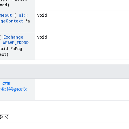
oad)
meout
(
nl
::
void
nge
Context
*a
(
Exchange
void
,
WEAVE
_
ERROR
oid *a
Msg
ext)
:: ডেটা
:: ভিউক্লায়েন্ট::
রকার