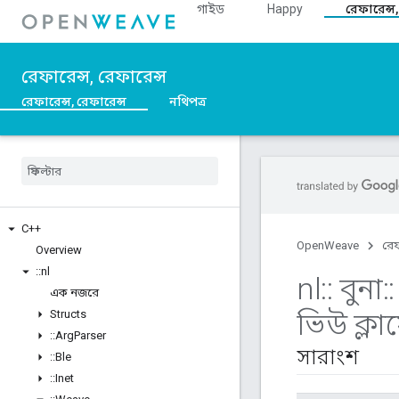
গাইড
Happy
রেফারেন্স,
রেফারেন্স, রেফারেন্স
রেফারেন্স, রেফারেন্স
নথিপত্র
C++
OpenWeave
রেফ
Overview
::
nl
nl
::
বুনা
::
এক নজরে
ভিউ ক্লায়
Structs
::
Arg
Parser
সারাংশ
::
Ble
::
Inet