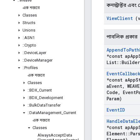
::
Weave
কনস্ট্রাক্টর এবং ডে
এক নজরে
Classes
View
Client
(v
Structs
Unions
পাবলিক প্রকার
::
ASN1
::
Crypto
Append
To
Path
::
Device
Layer
*const ap
App
::
Device
Manager
List
::
Builder
::
Profiles
Event
Callbac
এক নজরে
*const a
App
S
Classes
a
Event
,
WEAVE
::
BDX
_
Current
Code
,
Event
P
::
BDX
_
Development
Param)
::
Bulk
Data
Transfer
Event
ID
::
Data
Management
_
Current
এক নজরে
Handle
Data
El
*const ap
App
Classes
Element
::
Par
Always
Accept
Data
Element)