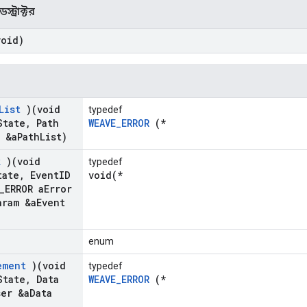
স্ট্রাক্টর
oid)
List
)(void
typedef
State
,
Path
WEAVE_ERROR
(*
 &a
Path
List)
k
)(void
typedef
tate
,
Event
ID
void(*
_
ERROR a
Error
aram &a
Event
enum
ement
)(void
typedef
State
,
Data
WEAVE_ERROR
(*
ser &a
Data