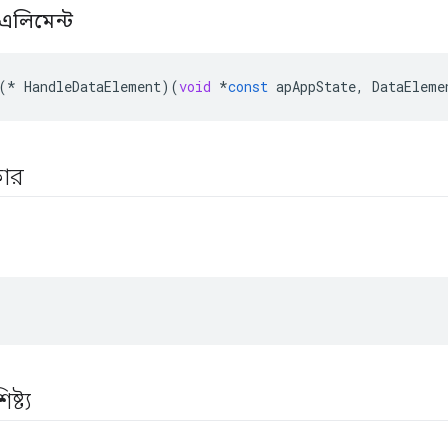
া এলিমেন্ট
(
*
HandleDataElement
)(
void
*
const
apAppState
,
DataEleme
রকার
ষ্ট্য