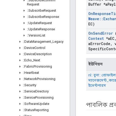
::
Subscribe
Confirm
Buffer *a
Payl
Request
::
Subscribe
Request
On
Response
Ti
::
Subscribe
Response
Weave
::
Excha
::
Update
Request
EC)
::
Update
Response
On
Send
Error
::
Version
List
Context
*a
EC
::
Data
Management
_
Legacy
a
Error
Code
,
v
::
Device
Control
Specific
Cont
::
Device
Description
::
Echo
_
Next
ইউনিয়ন
::
Fabric
Provisioning
::
Heartbeat
nl:: বুনা:: প্রোফাইল
::
Network
Provisioning
ম্যানেজমেন্ট_কারেন্ট
::
Security
ইভেন্টপারম
::
Service
Directory
::
Service
Provisioning
পাবলিক প্
::
Software
Update
::
Status
Reporting