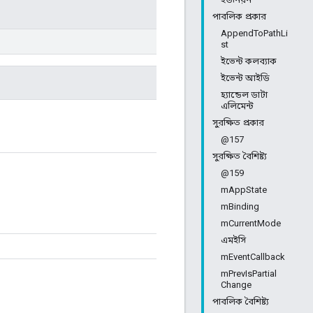
পাবলিক প্রকার
AppendToPathLi
st
ইভেন্ট কলব্যাক
ইভেন্ট আইডি
হ্যান্ডেল ডাটা
এলিমেন্ট
সুরক্ষিত প্রকার
@157
সুরক্ষিত বৈশিষ্ট্য
@159
mAppState
mBinding
mCurrentMode
এমইসি
mEventCallback
mPrevIsPartial
Change
পাবলিক বৈশিষ্ট্য