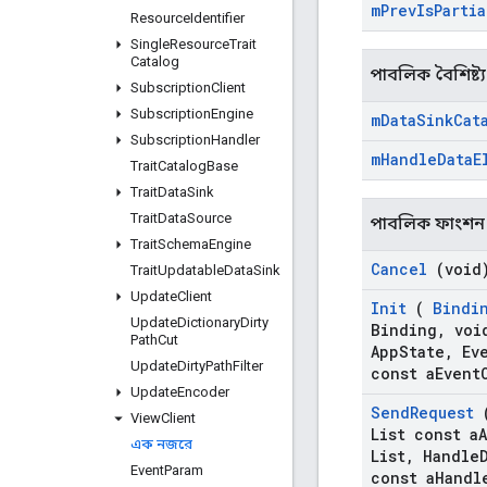
m
Prev
Is
Partia
Resource
Identifier
Single
Resource
Trait
Catalog
পাবলিক বৈশিষ্ট্য
Subscription
Client
Subscription
Engine
m
Data
Sink
Cat
Subscription
Handler
m
Handle
Data
E
Trait
Catalog
Base
Trait
Data
Sink
Trait
Data
Source
পাবলিক ফাংশন
Trait
Schema
Engine
Cancel
(void
Trait
Updatable
Data
Sink
Update
Client
Init
(
Bindi
Update
Dictionary
Dirty
Binding
,
void
Path
Cut
App
State
,
Eve
Update
Dirty
Path
Filter
const a
Event
Update
Encoder
Send
Request
(
View
Client
List const a
এক নজরে
List
,
Handle
Event
Param
const a
Handl