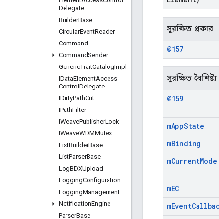
Element
Access
Control
Delegate
Builder
Base
সুরক্ষিত প্রকার
Circular
Event
Reader
Command
@157
Command
Sender
Generic
Trait
Catalog
Impl
সুরক্ষিত বৈশিষ্ট্য
IData
Element
Access
Control
Delegate
@159
IDirty
Path
Cut
IPath
Filter
IWeave
Publisher
Lock
m
App
State
IWeave
WDMMutex
m
Binding
List
Builder
Base
List
Parser
Base
m
Current
Mode
Log
BDXUpload
Logging
Configuration
m
EC
Logging
Management
Notification
Engine
m
Event
Callba
Parser
Base