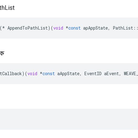
th
List
(
*
AppendToPathList
)(
void
*
const
apAppState
,
PathList
:
াক
tCallback
)(
void
*
const
aAppState
,
EventID
aEvent
,
WEAVE
ি