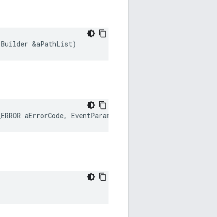
:
Builder
&
aPathList
)
_ERROR
aErrorCode
,
EventParam
&
aEventParam
)