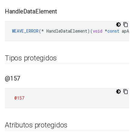
Handle
Data
Element
WEAVE_ERROR
(
*
HandleDataElement
)(
void
*
const
apApp
Tipos protegidos
@157
@157
Atributos protegidos