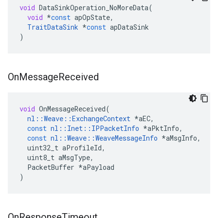
void
DataSinkOperation_NoMoreData
(
void
*
const
apOpState
,
TraitDataSink
*
const
apDataSink
)
On
Message
Received
void
OnMessageReceived
(
nl
::
Weave
::
ExchangeContext
*
aEC
,
const
nl
::
Inet
::
IPPacketInfo
*
aPktInfo
,
const
nl
::
Weave
::
WeaveMessageInfo
*
aMsgInfo
,
uint32_t
aProfileId
,
uint8_t
aMsgType
,
PacketBuffer
*
aPayload
)
On
Response
Timeout