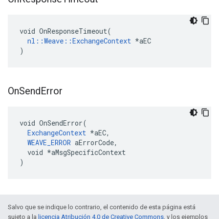
void OnResponseTimeout(

nl::Weave::ExchangeContext
 *aEC

)
On
Send
Error
void OnSendError(

ExchangeContext
 *aEC,

WEAVE_ERROR
 aErrorCode,

  void *aMsgSpecificContext

)
Salvo que se indique lo contrario, el contenido de esta página está
sujeto a la
licencia Atribución 4.0 de Creative Commons
, y los ejemplos