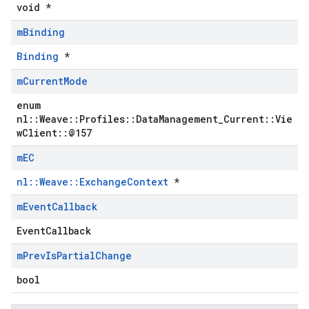
void *
m
Binding
Binding
*
m
Current
Mode
enum
nl::Weave::Profiles::DataManagement_Current::Vie
wClient::@157
m
EC
nl::Weave::ExchangeContext
*
m
Event
Callback
EventCallback
m
Prev
Is
Partial
Change
bool