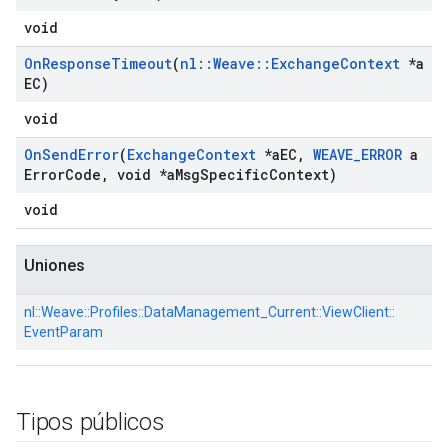
void
On
Response
Timeout
(
nl
::
Weave
::
Exchange
Context
*a
EC)
void
On
Send
Error
(
Exchange
Context
*a
EC
,
WEAVE
_
ERROR
a
Error
Code
,
void *a
Msg
Specific
Context)
void
Uniones
nl::
Weave::
Profiles::
DataManagement_Current::
ViewClient::
EventParam
Tipos públicos