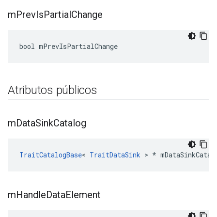
m
Prev
Is
Partial
Change
bool mPrevIsPartialChange
Atributos públicos
m
Data
Sink
Catalog
TraitCatalogBase
< 
TraitDataSink
 > * mDataSinkCatal
m
Handle
Data
Element