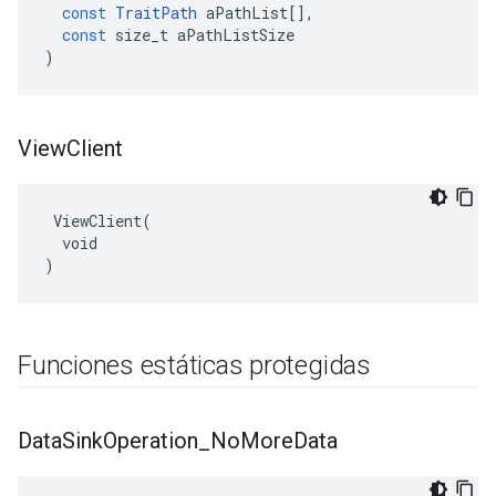
const
TraitPath
aPathList
[],
const
size_t
aPathListSize
)
View
Client
 ViewClient(

  void

)
Funciones estáticas protegidas
Data
Sink
Operation
_
No
More
Data