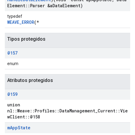
Element
::
Parser &a
Data
Element)
typedef
WEAVE_ERROR
(*
Tipos protegidos
@157
enum
Atributos protegidos
Id
@159
union
nl::Weave::Profiles::DataManagement_Current::Vie
wClient::@158
m
App
State