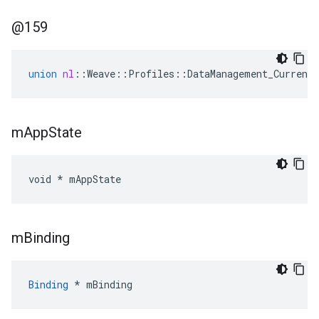
@159
union
nl
::
Weave
::
Profiles
::
DataManagement_Current
m
App
State
void * mAppState
m
Binding
Binding
 * mBinding