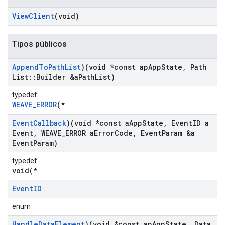
View
Client
(void)
Tipos públicos
Append
To
Path
List
)(void *const ap
App
State
,
Path
List
::
Builder &a
Path
List)
typedef
WEAVE_ERROR
(*
Event
Callback
)(void *const a
App
State
,
Event
ID a
Event
,
WEAVE
_
ERROR a
Error
Code
,
Event
Param &a
Event
Param)
typedef
void(*
Event
ID
enum
Handle
Data
Element
)(void *const ap
App
State
,
Data