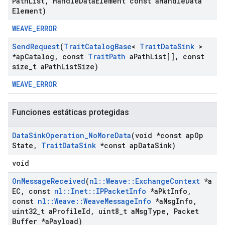
Path
List
,
Handle
Data
Element const a
Handle
Data
Element)
WEAVE_ERROR
Send
Request
(
Trait
Catalog
Base
<
Trait
Data
Sink
>
*ap
Catalog
,
const
Trait
Path
a
Path
List[]
,
const
size
_
t a
Path
List
Size)
WEAVE_ERROR
Funciones estáticas protegidas
Data
Sink
Operation
_
No
More
Data
(void *const ap
Op
State
,
Trait
Data
Sink
*const ap
Data
Sink)
void
On
Message
Received
(
nl
::
Weave
::
Exchange
Context
*a
EC
,
const
nl
::
Inet
::
IPPacket
Info
*a
Pkt
Info
,
const
nl
::
Weave
::
Weave
Message
Info
*a
Msg
Info
,
uint32
_
t a
Profile
Id
,
uint8
_
t a
Msg
Type
,
Packet
Buffer *a
Payload)