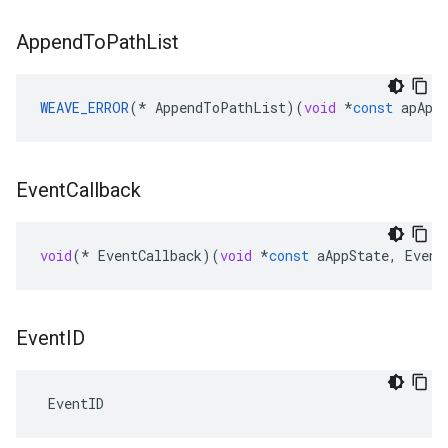
Append
To
Path
List
WEAVE_ERROR
(
*
AppendToPathList
)(
void
*
const
apApp
Event
Callback
void
(
*
EventCallback
)(
void
*
const
aAppState
,
Event
Event
ID
 EventID