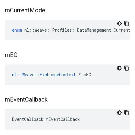
m
Current
Mode
enum
nl
::
Weave
::
Profiles
::
DataManagement_Current
:
m
EC
nl::Weave::ExchangeContext
 * mEC
m
Event
Callback
EventCallback mEventCallback