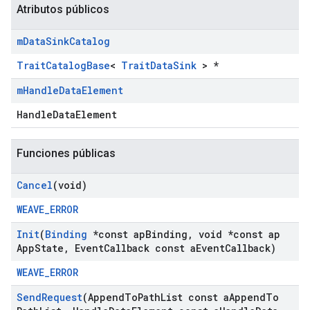
Atributos públicos
m
Data
Sink
Catalog
TraitCatalogBase
<
TraitDataSink
> *
m
Handle
Data
Element
HandleDataElement
Funciones públicas
Cancel
(void)
WEAVE_ERROR
Init
(
Binding
*const ap
Binding
,
void *const ap
App
State
,
Event
Callback const a
Event
Callback)
WEAVE_ERROR
Send
Request
(Append
To
Path
List const a
Append
To