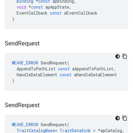
Binding
*
const
apBinding
,
void
*
const
apAppState
,
EventCallback
const
aEventCallback
)
Send
Request
WEAVE_ERROR
SendRequest
(
AppendToPathList
const
aAppendToPathList
,
HandleDataElement
const
aHandleDataElement
)
Send
Request
WEAVE_ERROR
SendRequest
(
TraitCatalogBase
<
TraitDataSink
>
*
apCatalog
,