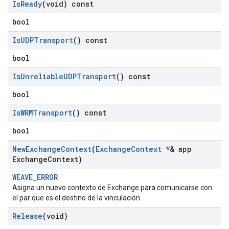
Is
Ready
(void) const
bool
Is
UDPTransport
() const
bool
Is
Unreliable
UDPTransport
() const
bool
Is
WRMTransport
() const
bool
New
Exchange
Context
(
Exchange
Context
*& app
Exchange
Context)
WEAVE_ERROR
Asigna un nuevo contexto de Exchange para comunicarse con
el par que es el destino de la vinculación.
Release
(void)