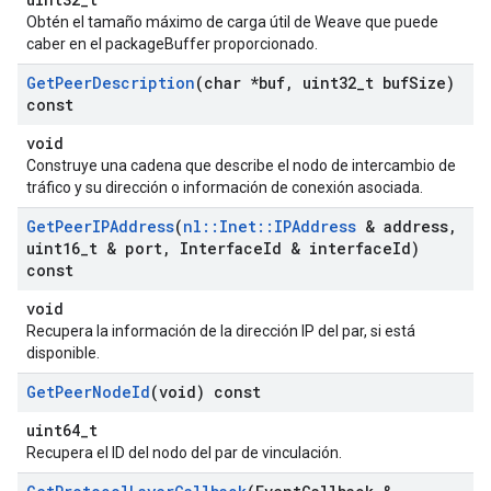
Obtén el tamaño máximo de carga útil de Weave que puede
caber en el packageBuffer proporcionado.
Get
Peer
Description
(char *buf
,
uint32
_
t buf
Size)
const
void
Construye una cadena que describe el nodo de intercambio de
tráfico y su dirección o información de conexión asociada.
Get
Peer
IPAddress
(
nl
::
Inet
::
IPAddress
& address
,
uint16
_
t & port
,
Interface
Id & interface
Id)
const
void
Recupera la información de la dirección IP del par, si está
disponible.
Get
Peer
Node
Id
(void) const
uint64_t
Recupera el ID del nodo del par de vinculación.