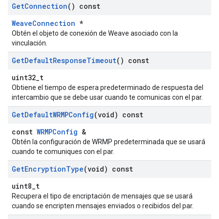
Get
Connection
() const
WeaveConnection
*
Obtén el objeto de conexión de Weave asociado con la
vinculación.
Get
Default
Response
Timeout
() const
uint32_t
Obtiene el tiempo de espera predeterminado de respuesta del
intercambio que se debe usar cuando te comunicas con el par.
Get
Default
WRMPConfig
(void) const
const
WRMPConfig
&
Obtén la configuración de WRMP predeterminada que se usará
cuando te comuniques con el par.
Get
Encryption
Type
(void) const
uint8_t
Recupera el tipo de encriptación de mensajes que se usará
cuando se encripten mensajes enviados o recibidos del par.