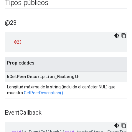
Tipos públicos
@23
@23
Propiedades
k
Get
Peer
Description
_
Max
Length
Longitud máxima de la string (incluido el carácter NUL) que
muestra
GetPeerDescription()
.
Event
Callback
void
(
*
EventCallback
)(
void
*
apAppState
,
EventType