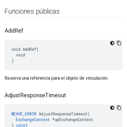
Funciones públicas
Add
Ref
void AddRef(

  void

)
Reserva una referencia para el objeto de vinculación.
Adjust
Response
Timeout
WEAVE_ERROR
AdjustResponseTimeout
(
ExchangeContext
*
apExchangeContext
)
const