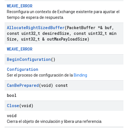
WEAVE_ERROR
Reconfigura un contexto de Exchange existente para ajustar el
tiempo de espera de respuesta.
Allocate
Right
Sized
Buffer
(Packet
Buffer *& buf
,
const uint32
_
t desired
Size
,
const uint32
_
t min
Size
,
uint32
_
t & out
Max
Payload
Size)
WEAVE_ERROR
Begin
Configuration
()
Configuration
Ser el proceso de configuración de la
Binding
Can
Be
Prepared
(void) const
bool
Close
(void)
void
Cierra el objeto de vinculación y libera una referencia.