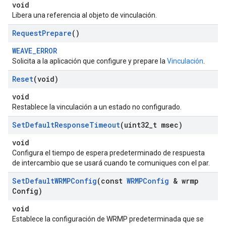
void
Libera una referencia al objeto de vinculación.
Request
Prepare
()
WEAVE_ERROR
Solicita a la aplicación que configure y prepare la
Vinculación
.
Reset
(void)
void
Restablece la vinculación a un estado no configurado.
Set
Default
Response
Timeout
(uint32
_
t msec)
void
Configura el tiempo de espera predeterminado de respuesta
de intercambio que se usará cuando te comuniques con el par.
Set
Default
WRMPConfig
(const
WRMPConfig
& wrmp
Config)
void
Establece la configuración de WRMP predeterminada que se