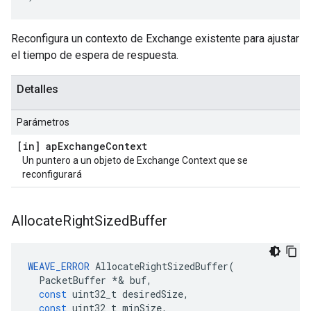
Reconfigura un contexto de Exchange existente para ajustar
el tiempo de espera de respuesta.
Detalles
Parámetros
[in] ap
Exchange
Context
Un puntero a un objeto de Exchange Context que se
reconfigurará
Allocate
Right
Sized
Buffer
WEAVE_ERROR
AllocateRightSizedBuffer
(
PacketBuffer
*&
buf
,
const
uint32_t
desiredSize
,
const
uint32_t
minSize
,