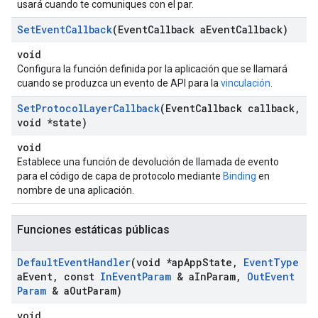
usará cuando te comuniques con el par.
Set
Event
Callback
(Event
Callback a
Event
Callback)
void
Configura la función definida por la aplicación que se llamará
cuando se produzca un evento de API para la
vinculación
.
Set
Protocol
Layer
Callback
(Event
Callback callback
,
void *state)
void
Establece una función de devolución de llamada de evento
para el código de capa de protocolo mediante
Binding
en
nombre de una aplicación.
Funciones estáticas públicas
Default
Event
Handler
(void *ap
App
State
,
Event
Type
a
Event
,
const
In
Event
Param
& a
In
Param
,
Out
Event
Param
& a
Out
Param)
void