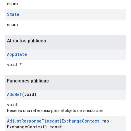
enum
State
enum
Atributos públicos
App
State
void *
Funciones públicas
Add
Ref
(void)
void
Reserva una referencia para el objeto de vinculación.
Adjust
Response
Timeout
(
Exchange
Context
*ap
Exchange
Context) const