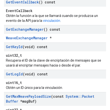
Get
Event
Callback
() const
EventCallback
Obtén la función a la que se llamará cuando se produzca un
evento de la API para la
vinculación
.
Get
Exchange
Manager
() const
WeaveExchangeManager
*
Get
Key
Id
(void) const
uint32_t
Recupera el ID de la clave de encriptación de mensajes que se
usará al encriptar mensajes hacia o desde el par.
Get
Log
Id
(void) const
uint16_t
Obtén un ID único para la vinculación.
Get
Max
Weave
Payload
Size
(const
System
::
Packet
Buffer
*msg
Buf)
uint32_t