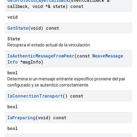
Get
Protocol
Layer
Callback
(Event
Callback &
callback
,
void *& state) const
void
Get
State
(void) const
State
Recupera el estado actual de la vinculación.
Is
Authentic
Message
From
Peer
(const
Weave
Message
Info
*msg
Info)
bool
Determina si un mensaje entrante específico proviene del par
configurado y se autenticó correctamente.
Is
Connection
Transport
() const
bool
Is
Preparing
(void) const
bool