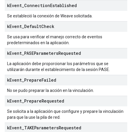
k
Event
_
Connection
Established
Se estableció la conexión de Weave solicitada.
k
Event
_
Default
Check
Se usa para verificar el manejo correcto de eventos
predeterminados en la aplicación.
k
Event
_
PASEParameters
Requested
La aplicación debe proporcionar los parámetros que se
utilizarán durante el establecimiento de la sesión PASE.
k
Event
_
Prepare
Failed
No se pudo preparar la acción en la vinculación.
k
Event
_
Prepare
Requested
Se solicita a la aplicación que configure y prepare la vinculación
para que la use la pila de red.
k
Event
_
TAKEParameters
Requested