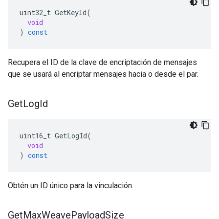
uint32_t
GetKeyId
(
void
)
const
Recupera el ID de la clave de encriptación de mensajes
que se usará al encriptar mensajes hacia o desde el par.
Get
Log
Id
uint16_t
GetLogId
(
void
)
const
Obtén un ID único para la vinculación.
Get
Max
Weave
Payload
Size