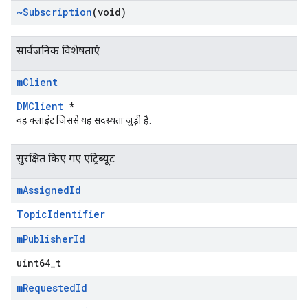
~Subscription
(void)
सार्वजनिक विशेषताएं
m
Client
DMClient
*
वह क्लाइंट जिससे यह सदस्यता जुड़ी है.
सुरक्षित किए गए एट्रिब्यूट
m
Assigned
Id
TopicIdentifier
m
Publisher
Id
uint64_t
m
Requested
Id