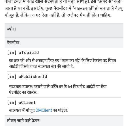
वाली टेबल में कोई खास सदस्यता है या नहीं. साथ ही, इसे "ऊपर से" कहा
जाता है या नहीं. इसलिए, कुछ पैरामीटर में "वाइल्डकार्ड" हो सकता है वैल्यू
मौजूद हैं, लेकिन अगर ऐसा नहीं है, तो एग्ज़ैक्ट मैच ही होना चाहिए.
ब्यौरा
पैरामीटर
[in] a
Topic
Id
प्रकाशक की ओर से असाइन किए गए "काम कर रहे" के लिए रेफ़रंस वह विषय
आईडी जिसके तहत सदस्यता सेव की जाती है.
[in] a
Publisher
Id
सदस्यता उपलब्ध कराने वाले पब्लिशर के 64 बिट नोड आईडी या सेवा
एंडपॉइंट का रेफ़रंस.
[in] a
Client
सदस्यता में मौजूद
DMClient
का पॉइंटर.
लौटाए जाने वाले प्रॉडक्ट