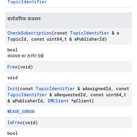
TopicIdentifier
सार्वजनिक फ़ंक्शन
Check
Subscription
(const
Topic
Identifier
& a
Topic
Id
,
const uint64
_
t & a
Publisher
Id)
bool
सदस्यता का टारगेट देखें.
Free
(void)
void
Init
(const
Topic
Identifier
& a
Assigned
Id
,
const
Topic
Identifier
& a
Requested
Id
,
const uint64
_
t
& a
Publisher
Id
,
DMClient
*a
Client)
WEAVE_ERROR
Is
Free
(void)
bool