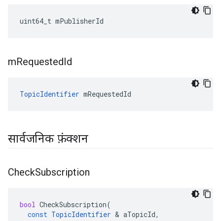
uint64_t mPublisherId
m
Requested
Id
TopicIdentifier
 mRequestedId
सार्वजनिक फ़ंक्शन
Check
Subscription
bool
CheckSubscription
(
const
TopicIdentifier
&
aTopicId
,