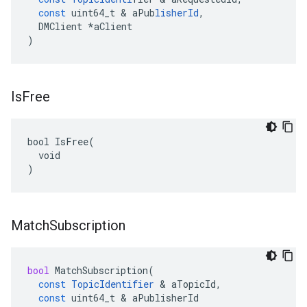
const
uint64_t
&
aPub
lisherId
,
DMClient
*
aClient
)
Is
Free
bool IsFree(

  void

)
Match
Subscription
bool
MatchSubscription
(
const
TopicIdentifier
&
aTopicId
,
const
uint64_t
&
aPublisherId