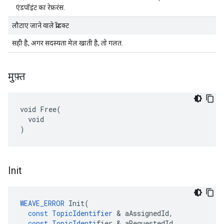
एंडपॉइंट का रेफ़रंस.
लौटाए जाने वाले प्रॉडक्ट
सही है, अगर सदस्यता मेल खाती है, तो गलत.
मुफ़्त
void Free(

  void

)
Init
WEAVE_ERROR
Init
(
const
TopicIdentifier
&
aAssignedId
,
co
nst
TopicIdenti
fier
&
aRequestedId
,