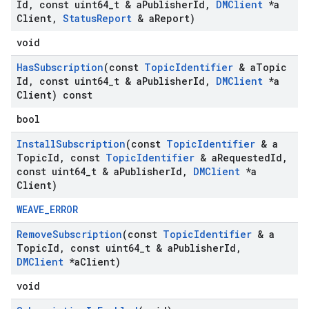
Id
,
const uint64
_
t & a
Publisher
Id
,
DMClient
*a
Client
,
Status
Report
& a
Report)
void
Has
Subscription
(const
Topic
Identifier
& a
Topic
Id
,
const uint64
_
t & a
Publisher
Id
,
DMClient
*a
Client) const
bool
Install
Subscription
(const
Topic
Identifier
& a
Topic
Id
,
const
Topic
Identifier
& a
Requested
Id
,
const uint64
_
t & a
Publisher
Id
,
DMClient
*a
Client)
WEAVE_ERROR
Remove
Subscription
(const
Topic
Identifier
& a
Topic
Id
,
const uint64
_
t & a
Publisher
Id
,
DMClient
*a
Client)
void