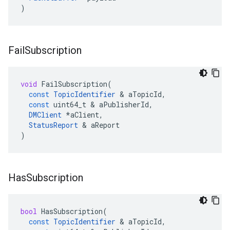
)
Fail
Subscription
void
FailSubscription
(
const
TopicIdentifier
&
aTopicId
,
const
uint64_t
&
aPublisherId
,
DMClient
*
aClient
,
StatusReport
&
aReport
)
Has
Subscription
bool
HasSubscription
(
const
TopicIdentifier
&
aTopicId
,