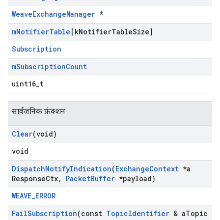
WeaveExchangeManager
*
m
Notifier
Table
[k
Notifier
Table
Size]
Subscription
m
Subscription
Count
uint16_t
सार्वजनिक फ़ंक्शन
Clear
(void)
void
Dispatch
Notify
Indication
(
Exchange
Context
*a
Response
Ctx
,
Packet
Buffer
*payload)
WEAVE_ERROR
Fail
Subscription
(const
Topic
Identifier
& a
Topic