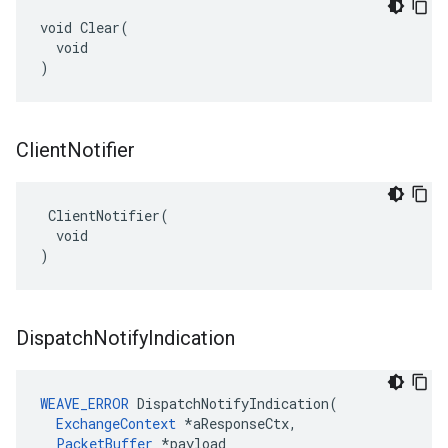
void Clear(

  void

)
Client
Notifier
 ClientNotifier(

  void

)
Dispatch
Notify
Indication
WEAVE_ERROR
DispatchNotifyIndication
(
ExchangeContext
*
aResponseCtx
,
PacketBuffer
*
payload