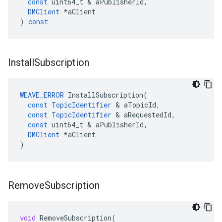
const
uint64_t
&
aPublisherId
,
DMClient
*
aClient
)
const
Install
Subscription
WEAVE_ERROR
InstallSubscription
(
const
TopicIdentifier
&
aTopicId
,
const
TopicIdentifier
&
aRequestedId
,
const
uint64_t
&
aPublisherId
,
DMClient
*
aClient
)
Remove
Subscription
void
RemoveSubscription
(