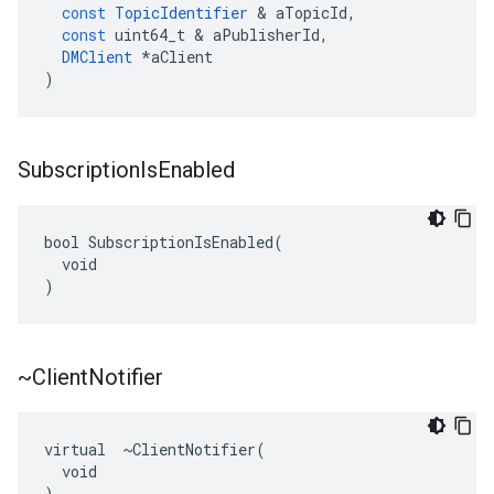
const
TopicIdentifier
&
aTopicId
,
const
uint64_t
&
aPublisherId
,
DMClient
*
aClient
)
Subscription
Is
Enabled
bool SubscriptionIsEnabled(

  void

)
~Client
Notifier
virtual  ~ClientNotifier(

  void

)