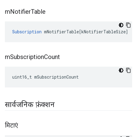
m
Notifier
Table
Subscription
mNotifierTable
[
kNotifierTableSize
]
m
Subscription
Count
uint16_t mSubscriptionCount
सार्वजनिक फ़ंक्शन
मिटाएं