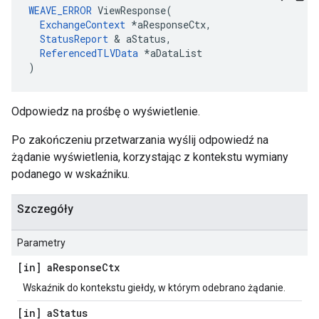
WEAVE_ERROR
 ViewResponse(

ExchangeContext
 *aResponseCtx,

StatusReport
 & aStatus,

ReferencedTLVData
 *aDataList

)
Odpowiedz na prośbę o wyświetlenie.
Po zakończeniu przetwarzania wyślij odpowiedź na
żądanie wyświetlenia, korzystając z kontekstu wymiany
podanego w wskaźniku.
Szczegóły
Parametry
[in] a
Response
Ctx
Wskaźnik do kontekstu giełdy, w którym odebrano żądanie.
[in] a
Status