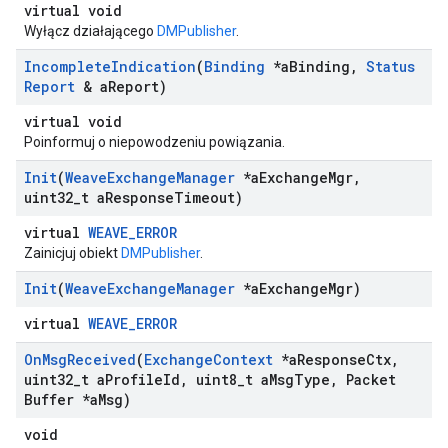
virtual void
Wyłącz działającego
DMPublisher
.
Incomplete
Indication
(
Binding
*a
Binding
,
Status
Report
& a
Report)
virtual void
Poinformuj o niepowodzeniu powiązania.
Init
(
Weave
Exchange
Manager
*a
Exchange
Mgr
,
uint32
_
t a
Response
Timeout)
virtual
WEAVE_ERROR
Zainicjuj obiekt
DMPublisher
.
Init
(
Weave
Exchange
Manager
*a
Exchange
Mgr)
virtual
WEAVE_ERROR
On
Msg
Received
(
Exchange
Context
*a
Response
Ctx
,
uint32
_
t a
Profile
Id
,
uint8
_
t a
Msg
Type
,
Packet
Buffer *a
Msg)
void