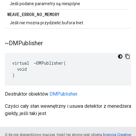
Jeśli podane parametry są niespójne
WEAVE
_
ERROR
_
NO
_
MEMORY
Jeśli nie można przydzielić bufora Inet.
~DMPublisher
virtual  ~DMPublisher(

  void

)
Destruktor obiektów
DMPublisher
.
Czyści cały stan wewnętrzny i usuwa detektor z menedżera
giełdy, jeśli taki jest.
O ile nie stwierdzono inaczej, treść tej strony jest objęta
licencją Creative