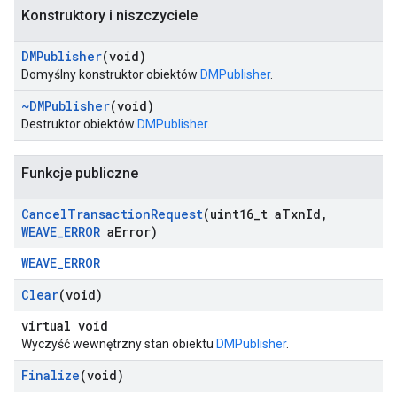
Konstruktory i niszczyciele
DMPublisher
(void)
Domyślny konstruktor obiektów
DMPublisher
.
~DMPublisher
(void)
Destruktor obiektów
DMPublisher
.
Funkcje publiczne
Cancel
Transaction
Request
(uint16
_
t a
Txn
Id
,
WEAVE
_
ERROR
a
Error)
WEAVE_ERROR
Clear
(void)
virtual void
Wyczyść wewnętrzny stan obiektu
DMPublisher
.
Finalize
(void)