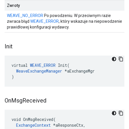
Zwroty
WEAVE_NO_ERROR
Po powodzeniu. W przeciwnym razie
zwraca błąd
WEAVE_ERROR
, który wskazuje na niepowodzenie
prawidłowej konfiguracji wydawcy.
Init
virtual 
WEAVE_ERROR
 Init(

WeaveExchangeManager
 *aExchangeMgr

)
On
Msg
Received
void OnMsgReceived(

ExchangeContext
 *aResponseCtx,
