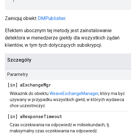
Zainicjuj obiekt
DMPublisher
.
Efektem ubocznym tej metody jest zainstalowanie
detektora w menedżerze giełdy dla wszystkich żądań
klientów, w tym tych dotyczących subskrypcji.
Szczegóły
Parametry
[in] a
Exchange
Mgr
Wskaźnik do obiektu
WeaveExchangeManager
, który ma być
używany w przypadku wszystkich giełd, w których wydawca
chce uczestniczyć.
[in] a
Response
Timeout
Czas oczekiwania na odpowiedź w milisekundach, tj.
maksymalny czas oczekiwania na odpowiedź.