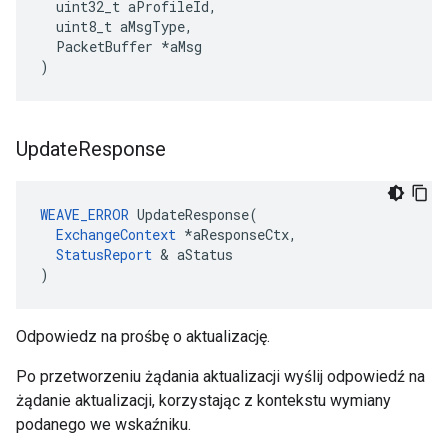
  uint32_t aProfileId,

  uint8_t aMsgType,

  PacketBuffer *aMsg

)
Update
Response
WEAVE_ERROR
 UpdateResponse(

ExchangeContext
 *aResponseCtx,

StatusReport
 & aStatus

)
Odpowiedz na prośbę o aktualizację.
Po przetworzeniu żądania aktualizacji wyślij odpowiedź na
żądanie aktualizacji, korzystając z kontekstu wymiany
podanego we wskaźniku.