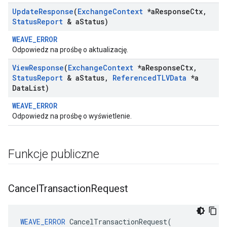
Update
Response
(
Exchange
Context
*a
Response
Ctx
,
Status
Report
& a
Status)
WEAVE_ERROR
Odpowiedz na prośbę o aktualizację.
View
Response
(
Exchange
Context
*a
Response
Ctx
,
Status
Report
& a
Status
,
Referenced
TLVData
*a
Data
List)
WEAVE_ERROR
Odpowiedz na prośbę o wyświetlenie.
Funkcje publiczne
Cancel
Transaction
Request
WEAVE_ERROR
 CancelTransactionRequest(
