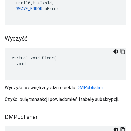
  uint16_t aTxnId,

WEAVE_ERROR
 aError

)
Wyczyść
virtual void Clear(

  void

)
Wyczyść wewnętrzny stan obiektu
DMPublisher
.
Czyści pulę transakcji powiadomień i tabelę subskrypcji.
DMPublisher