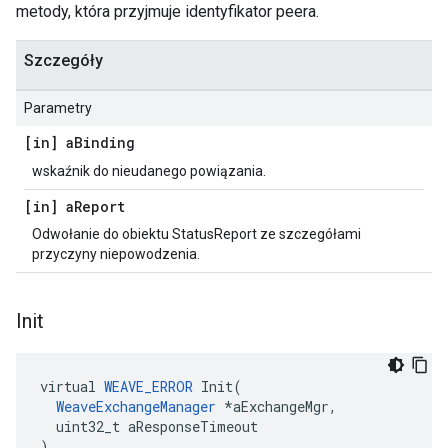
metody, która przyjmuje identyfikator peera.
Szczegóły
Parametry
[in] a
Binding
wskaźnik do nieudanego powiązania.
[in] a
Report
Odwołanie do obiektu StatusReport ze szczegółami
przyczyny niepowodzenia.
Init
virtual 
WEAVE_ERROR
 Init(

WeaveExchangeManager
 *aExchangeMgr,

  uint32_t aResponseTimeout

)