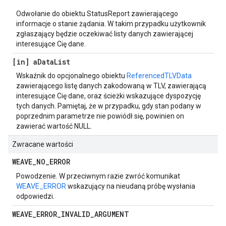
Odwołanie do obiektu StatusReport zawierającego
informacje o stanie żądania. W takim przypadku użytkownik
zgłaszający będzie oczekiwać listy danych zawierającej
interesujące Cię dane.
[in] a
Data
List
Wskaźnik do opcjonalnego obiektu
ReferencedTLVData
zawierającego listę danych zakodowaną w TLV, zawierającą
interesujące Cię dane, oraz ścieżki wskazujące dyspozycję
tych danych. Pamiętaj, że w przypadku, gdy stan podany w
poprzednim parametrze nie powiódł się, powinien on
zawierać wartość NULL.
Zwracane wartości
WEAVE
_
NO
_
ERROR
Powodzenie. W przeciwnym razie zwróć komunikat
WEAVE_ERROR
wskazujący na nieudaną próbę wysłania
odpowiedzi.
WEAVE
_
ERROR
_
INVALID
_
ARGUMENT