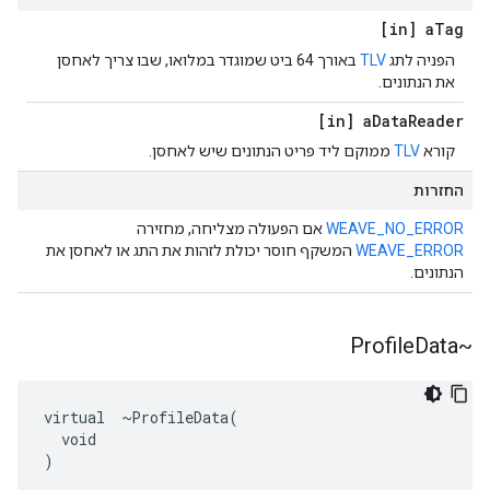
[in] a
Tag
הפניה לתג
TLV
באורך 64 ביט שמוגדר במלואו, שבו צריך לאחסן
את הנתונים.
[in] a
Data
Reader
קורא
TLV
ממוקם ליד פריט הנתונים שיש לאחסן.
החזרות
WEAVE_NO_ERROR
אם הפעולה מצליחה, מחזירה
WEAVE_ERROR
המשקף חוסר יכולת לזהות את התג או לאחסן את
הנתונים.
Data
~Profile
virtual  ~ProfileData(

  void

)