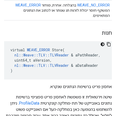
WEAVE_NO_ERROR
בהצלחה. אחרת, מוחזר
WEAVE_ERROR
המשקף חוסר יכולת לזהות תג שנותר או לכתוב את הנתונים
המתאימים.
חנות
virtual 
WEAVE_ERROR
 Store(

nl::Weave::TLV::TLVReader
 & aPathReader,

  uint64_t aVersion,

nl::Weave::TLV::TLVReader
 & aDataReader

)
אחסון פריט ברשימת הנתונים שנקרא.
שיטה וירטואלית זו משמשת לאחסון פריט ספציפי ברשימת
נתונים באובייקט של תת-מחלקה קונקרטית
ProfileData
. ניתן
להשתמש בהטמעה כאן במחלקה-העל אם האובייקט פשוט
ו"חלש", שכולל רק נתיבים באורך רכיב אחד. עבור סכימה מורכבת