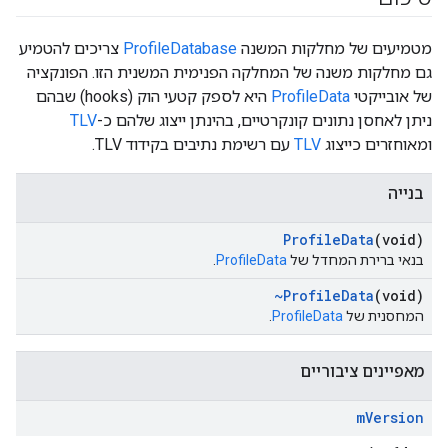
מטמיעים של מחלקות המשנה
ProfileDatabase
צריכים להטמיע
גם מחלקות משנה של המחלקה הפנימית המשנית הזו. הפונקציה
של אובייקטי
ProfileData
היא לספק קטעי הוק (hooks) שבהם
ניתן לאחסן נתונים קונקרטיים, בהינתן ייצוג שלהם כ-
TLV
ומאוחזרים כייצוג
TLV
עם רשימת נתיבים בקידוד TLV.
בנייה
Profile
Data
(void)
בנאי ברירת המחדל של
ProfileData
.
~Profile
Data
(void)
המחסנית של
ProfileData
.
מאפיינים ציבוריים
m
Version