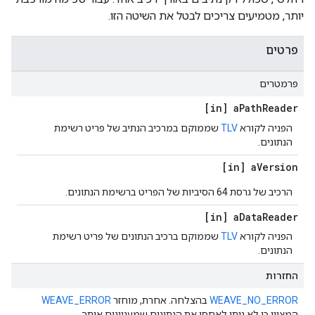
יותר, מטמיעים צריכים לבטל את השיטה הזו.
פרטים
פרמטרים
[in] a
Path
Reader
הפניה לקורא
TLV
שממוקם במרכיב הנתיב של פריט רשימת
הנתונים.
[in] a
Version
הרכיב של גרסת 64 הסיביות של הפריט ברשימת הנתונים.
[in] a
Data
Reader
הפניה לקורא
TLV
שממוקם ברכיב הנתונים של פריט רשימת
הנתונים.
החזרות
WEAVE_NO_ERROR
בהצלחה. אחרת, מוחזר
WEAVE_ERROR
המציין כי לא ניתן לאחסן את הנתונים שמעניינים אותך.