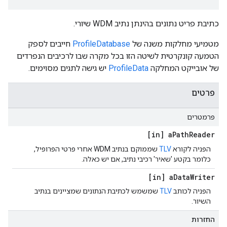
כתיבת פריט נתונים בהינתן נתיב WDM שיורי.
מטמיעי מחלקות משנה של
ProfileDatabase
חייבים לספק
הטמעה קונקרטית לשיטה הזו בכל מקרה שבו לרכיבים הנפרדים
של אובייקט המחלקה
ProfileData
יש גישה לתגים מסוימים.
פרטים
פרמטרים
[in] a
Path
Reader
הפניה לקורא
TLV
שממוקם בנתיב WDM אחרי פרטי הפרופיל,
כלומר בקטע 'שאיר' רכיבי נתיב, אם יש כאלה.
[in] a
Data
Writer
הפניה לכותב
TLV
שמשמש לכתיבת הנתונים שמציינים בנתיב
השיור.
החזרות