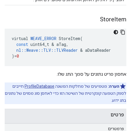
Store
Item
virtual
WEAVE_ERROR
StoreItem
(
const
uint64_t
&
aTag
,
nl
::
Weave
::
TLV
::
TLVReader
&
aDataReader
)
=
0
אחסון פריט נתונים על סמך התג שלו.
הערה:
מטמיעים של מחלקות המשנה
ProfileDatabase
חייבים
לספק הטמעה קונקרטית של השיטה הזו כדי לאחסן סוג מסוים של נתונים
בתג ידוע.
פרטים
פרמטרים