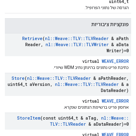
uint64_t
הגרסה של נתוני הפרופיל.
פונקציות ציבוריות
Retrieve
(
nl
::
Weave
::
TLV
::
TLVReader
& a
Path
Reader
,
nl
::
Weave
::
TLV
::
TLVWriter
& a
Data
Writer)=0
virtual
WEAVE_ERROR
כתיבת פריט נתונים בהינתן נתיב WDM שיורי.
Store
(
nl
::
Weave
::
TLV
::
TLVReader
& a
Path
Reader
,
uint64
_
t a
Version
,
nl
::
Weave
::
TLV
::
TLVReader
& a
Data
Reader)
virtual
WEAVE_ERROR
אחסון פריט ברשימת הנתונים שנקרא.
Store
Item
(const uint64
_
t & a
Tag
,
nl
::
Weave
::
TLV
::
TLVReader
& a
Data
Reader)=0
virtual
WEAVE_ERROR