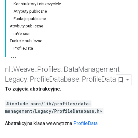
Konstruktory i niszczyciele
Atrybuty publiczne
Funkcje publiczne
Atrybuty publiczne
mVersion
Funkcje publiczne
ProfileData
nl
::
Weave
::
Profiles
::
Data
Management
_
Legacy
::
Profile
Database
::
Profile
Data
To zajęcia abstrakcyjne.
#include <src/lib/profiles/data-
management/Legacy/ProfileDatabase.h>
Abstrakcyjna klasa wewnętrzna
ProfileData
.