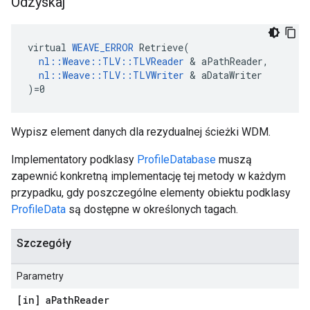
Odzyskaj
virtual 
WEAVE_ERROR
 Retrieve(

nl::Weave::TLV::TLVReader
 & aPathReader,

nl::Weave::TLV::TLVWriter
 & aDataWriter

)=0
Wypisz element danych dla rezydualnej ścieżki WDM.
Implementatory podklasy
ProfileDatabase
muszą
zapewnić konkretną implementację tej metody w każdym
przypadku, gdy poszczególne elementy obiektu podklasy
ProfileData
są dostępne w określonych tagach.
Szczegóły
Parametry
[in] a
Path
Reader