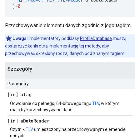
)
=
0
Przechowywanie elementu danych zgodnie z jego tagiem.
Uwaga:
implementatory podklasy
ProfileDatabase
muszą
dostarczyć konkretną implementację tej metody, aby
przechowywać określony rodzaj danych pod znanym tagiem.
Szczegóły
Parametry
[in] a
Tag
Odwołanie do pełnego, 64-bitowego tagu
TLV
, w którym
mają być przechowywane dane.
[in] a
Data
Reader
Czytnik
TLV
umieszczony na przechowywanym elemencie
danych.