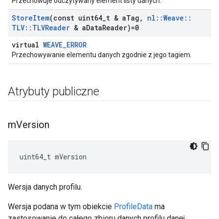
Przechowuje odczytywany element listy danych.
Store
Item
(const uint64
_
t & a
Tag
,
nl
::
Weave
::
TLV
::
TLVReader
& a
Data
Reader)=0
virtual
WEAVE_ERROR
Przechowywanie elementu danych zgodnie z jego tagiem.
Atrybuty publiczne
m
Version
uint64_t mVersion
Wersja danych profilu.
Wersja podana w tym obiekcie
ProfileData
ma
zastosowanie do całego zbioru danych profilu danej