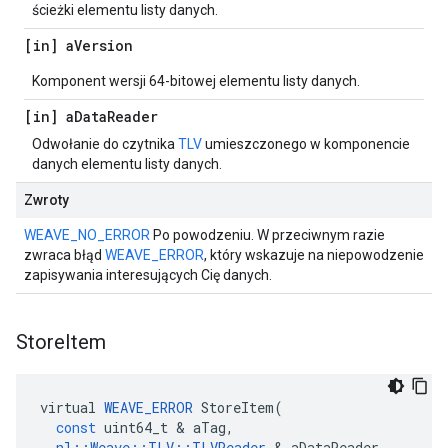
ścieżki elementu listy danych.
[in] a
Version
Komponent wersji 64-bitowej elementu listy danych.
[in] a
Data
Reader
Odwołanie do czytnika
TLV
umieszczonego w komponencie
danych elementu listy danych.
Zwroty
WEAVE_NO_ERROR
Po powodzeniu. W przeciwnym razie
zwraca błąd
WEAVE_ERROR
, który wskazuje na niepowodzenie
zapisywania interesujących Cię danych.
Store
Item
virtual
WEAVE_ERROR
StoreItem
(
const
uint64_t
&
aTag
,
nl
::
Weave
::
TLV
::
TLVReader
&
aDataReader