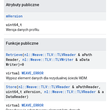
Atrybuty publiczne
m
Version
uint64_t
Wersja danych profilu.
Funkcje publiczne
Retrieve
(
nl
::
Weave
::
TLV
::
TLVReader
& a
Path
Reader
,
nl
::
Weave
::
TLV
::
TLVWriter
& a
Data
Writer)=0
virtual
WEAVE_ERROR
Wypisz element danych dla rezydualnej ścieżki WDM.
Store
(
nl
::
Weave
::
TLV
::
TLVReader
& a
Path
Reader
,
uint64
_
t a
Version
,
nl
::
Weave
::
TLV
::
TLVReader
& a
Data
Reader)
virtual
WEAVE_ERROR