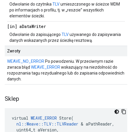
Odwołanie do czytnika
TLV
umieszczonego w ścieżce WDM
po informacjach o profilu, tj. w „reszcie” wszystkich
elementów ścieżki.
[in] a
Data
Writer
Odwołanie do zapisującego
TLV
używanego do zapisywania
danych wskazanych przez ścieżkę resztową.
Zwroty
WEAVE_NO_ERROR
Po powodzeniu. W przeciwnym razie
zwraca błąd
WEAVE_ERROR
wskazujący na niezdolność do
rozpoznania tagu rezydualnego lub do zapisania odpowiednich
danych.
Sklep
virtual 
WEAVE_ERROR
 Store(

nl::Weave::TLV::TLVReader
 & aPathReader,

  uint64_t aVersion,
