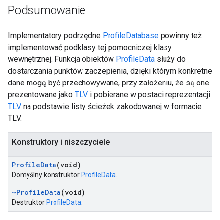
Podsumowanie
Implementatory podrzędne
ProfileDatabase
powinny też
implementować podklasy tej pomocniczej klasy
wewnętrznej. Funkcja obiektów
ProfileData
służy do
dostarczania punktów zaczepienia, dzięki którym konkretne
dane mogą być przechowywane, przy założeniu, że są one
prezentowane jako
TLV
i pobierane w postaci reprezentacji
TLV
na podstawie listy ścieżek zakodowanej w formacie
TLV.
Konstruktory i niszczyciele
Profile
Data
(void)
Domyślny konstruktor
ProfileData
.
~Profile
Data
(void)
Destruktor
ProfileData
.