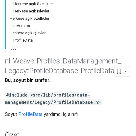
Herkese açık özellikler
Herkese açık işlevler
Herkese açık özellikler
mVersion
Herkese açık işlevler
ProfileData
nl
::
Weave
::
Profiles
::
Data
Management
_
Legacy
::
Profile
Database
::
Profile
Data
Bu, soyut bir sınıftır.
#include <src/lib/profiles/data-
management/Legacy/ProfileDatabase.h>
Soyut
ProfileData
yardımcı iç sınıfı.
Özet