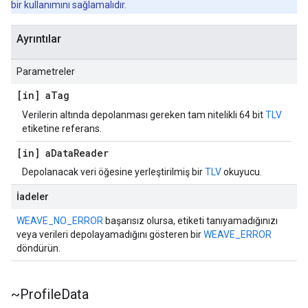
bir kullanımını sağlamalıdır.
Ayrıntılar
Parametreler
[in] a
Tag
Verilerin altında depolanması gereken tam nitelikli 64 bit
TLV
etiketine referans.
[in] a
Data
Reader
Depolanacak veri öğesine yerleştirilmiş bir
TLV
okuyucu.
İadeler
WEAVE_NO_ERROR
başarısız olursa, etiketi tanıyamadığınızı
veya verileri depolayamadığını gösteren bir
WEAVE_ERROR
döndürün.
~Profile
Data