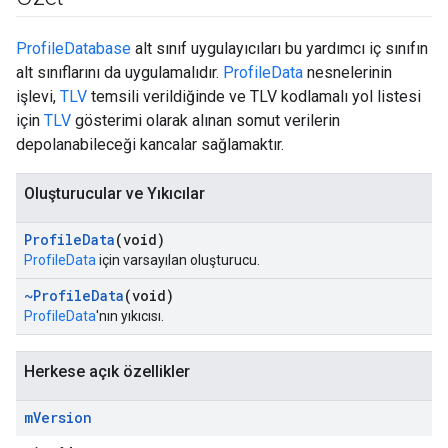
ProfileDatabase
alt sınıf uygulayıcıları bu yardımcı iç sınıfın
alt sınıflarını da uygulamalıdır.
ProfileData
nesnelerinin
işlevi,
TLV
temsili verildiğinde ve TLV kodlamalı yol listesi
için
TLV
gösterimi olarak alınan somut verilerin
depolanabileceği kancalar sağlamaktır.
Oluşturucular ve Yıkıcılar
Profile
Data
(void)
ProfileData
için varsayılan oluşturucu.
~Profile
Data
(void)
ProfileData
'nın yıkıcısı.
Herkese açık özellikler
m
Version