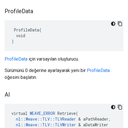
Profile
Data
 ProfileData(

  void

)
ProfileData
için varsayılan oluşturucu.
Sürümünü 0 değerine ayarlayarak yeni bir
ProfileData
öğesini başlatın.
Al
virtual 
WEAVE_ERROR
 Retrieve(

nl::Weave::TLV::TLVReader
 & aPathReader,

nl::Weave::TLV::TLVWriter
 & aDataWriter
