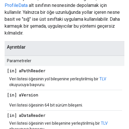
ProfileData
alt sınıfının nesnesinde depolamak için
kullanılır. Yalnızca bir öğe uzunluğunda yollar içeren nesne
basit ve "sığ" ise üst sınıftaki uygulama kullanılabilir. Daha
karmaşık bir şemada, uygulayıcılar bu yöntemi geçersiz
kılmalıdır.
Ayrıntılar
Parametreler
[in] a
Path
Reader
Veri listesi öğesinin yol bileşenine yerleştirilmiş bir
TLV
okuyucuya başvuru.
[in] a
Version
Veri listesi öğesinin 64 bit sürüm bileşeni.
[in] a
Data
Reader
Veri listesi öğesinin veri bileşenine yerleştirilmiş bir
TLV