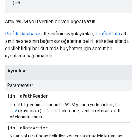
)=0
Artık WDM yolu verilen bir veri öğesi yazın.
ProfileDatabase
alt sınıfının uygulayıcıları,
ProfileData
alt
sınıf nesnesinin bağımsız öğelerine belirli etiketler altında
erişilebildiği her durumda bu yöntem için somut bir
uygulama sağlamalıdır.
Ayrıntılar
Parametreler
[in] a
Path
Reader
Profil bilgilerinin ardından bir WDM yoluna yerleştirilmiş bir
TLV
okuyucuya (ör. "artık" bölümüne) verilen referans path
öğelerini kullanın.
[in] a
Data
Writer
Kalan yol tarafından belirtilen verileri yazmak için kullanılan