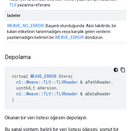
TLV
yazarına referans.
İadeler
WEAVE_NO_ERROR
: Başarılı olunduğunda. Aksi takdirde, bir
kalan etiketinin tanınmadığını veya karşılık gelen verilerin
yazılamadığını belirten bir
WEAVE_ERROR
döndürün.
Depolama
virtual 
WEAVE_ERROR
 Store(

nl::Weave::TLV::TLVReader
 & aPathReader,

  uint64_t aVersion,

nl::Weave::TLV::TLVReader
 & aDataReader

)
Okunan bir veri listesi öğesini depolayın.
Bu sanal yöntem, belirli bir veri listesi öğesini, somut bir