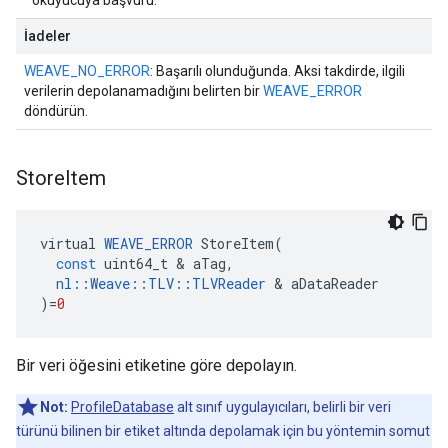
okuyucuya başvuru.
İadeler
WEAVE_NO_ERROR
: Başarılı olunduğunda. Aksi takdirde, ilgili
verilerin depolanamadığını belirten bir
WEAVE_ERROR
döndürün.
Store
Item
virtual
WEAVE_ERROR
StoreItem
(
const
uint64_t
&
aTag
,
nl
::
Weave
::
TLV
::
TLVReader
&
aDataReader
)
=
0
Bir veri öğesini etiketine göre depolayın.
Not:
ProfileDatabase
alt sınıf uygulayıcıları, belirli bir veri
türünü bilinen bir etiket altında depolamak için bu yöntemin somut