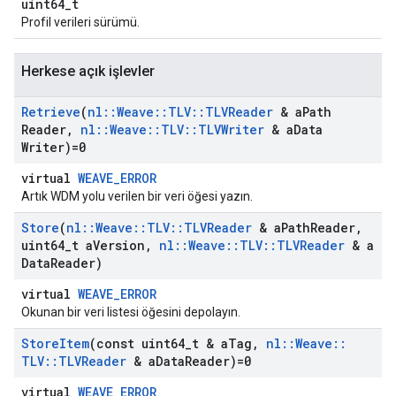
uint64_t
Profil verileri sürümü.
Herkese açık işlevler
Retrieve
(
nl
::
Weave
::
TLV
::
TLVReader
& a
Path
Reader
,
nl
::
Weave
::
TLV
::
TLVWriter
& a
Data
Writer)=0
virtual
WEAVE_ERROR
Artık WDM yolu verilen bir veri öğesi yazın.
Store
(
nl
::
Weave
::
TLV
::
TLVReader
& a
Path
Reader
,
uint64
_
t a
Version
,
nl
::
Weave
::
TLV
::
TLVReader
& a
Data
Reader)
virtual
WEAVE_ERROR
Okunan bir veri listesi öğesini depolayın.
Store
Item
(const uint64
_
t & a
Tag
,
nl
::
Weave
::
TLV
::
TLVReader
& a
Data
Reader)=0
virtual
WEAVE_ERROR