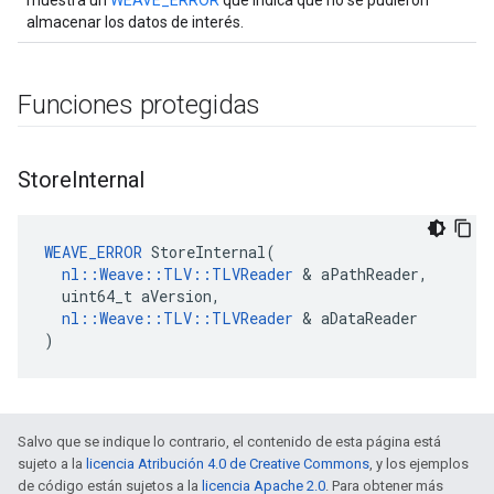
muestra un
WEAVE_ERROR
que indica que no se pudieron
almacenar los datos de interés.
Funciones protegidas
Store
Internal
WEAVE_ERROR
 StoreInternal(

nl::Weave::TLV::TLVReader
 & aPathReader,

  uint64_t aVersion,

nl::Weave::TLV::TLVReader
 & aDataReader

)
Salvo que se indique lo contrario, el contenido de esta página está
sujeto a la
licencia Atribución 4.0 de Creative Commons
, y los ejemplos
de código están sujetos a la
licencia Apache 2.0
. Para obtener más