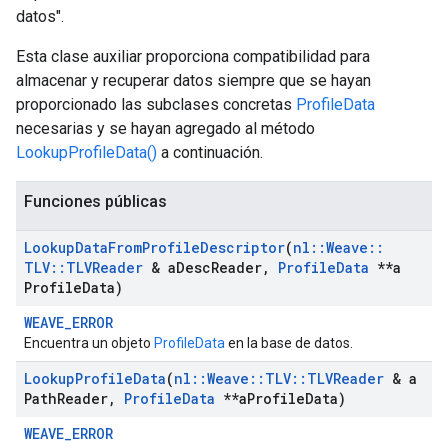
datos".
Esta clase auxiliar proporciona compatibilidad para
almacenar y recuperar datos siempre que se hayan
proporcionado las subclases concretas
ProfileData
necesarias y se hayan agregado al método
LookupProfileData()
a continuación.
Funciones públicas
Lookup
Data
From
Profile
Descriptor
(
nl
::
Weave
::
TLV
::
TLVReader
& a
Desc
Reader
,
Profile
Data
**a
Profile
Data)
WEAVE_ERROR
Encuentra un objeto
ProfileData
en la base de datos.
Lookup
Profile
Data
(
nl
::
Weave
::
TLV
::
TLVReader
& a
Path
Reader
,
Profile
Data
**a
Profile
Data)
WEAVE_ERROR