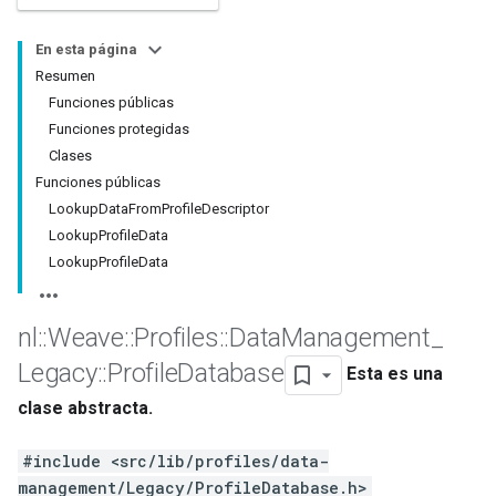
En esta página
Resumen
Funciones públicas
Funciones protegidas
Clases
Funciones públicas
LookupDataFromProfileDescriptor
LookupProfileData
LookupProfileData
nl
::
Weave
::
Profiles
::
Data
Management
_
Legacy
::
Profile
Database
Esta es una
clase abstracta.
#include <src/lib/profiles/data-
management/Legacy/ProfileDatabase.h>