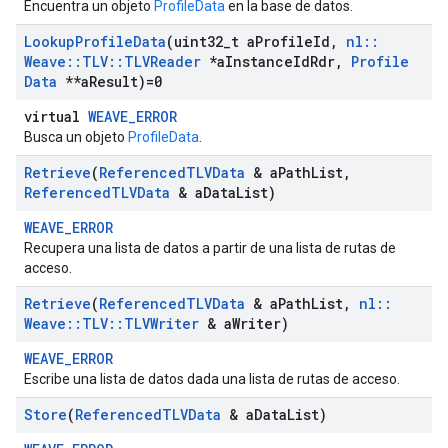
Encuentra un objeto
ProfileData
en la base de datos.
Lookup
Profile
Data
(uint32
_
t a
Profile
Id
,
nl
::
Weave
::
TLV
::
TLVReader
*a
Instance
Id
Rdr
,
Profile
Data
**a
Result)=0
virtual
WEAVE_ERROR
Busca un objeto
ProfileData
.
Retrieve
(
Referenced
TLVData
& a
Path
List
,
Referenced
TLVData
& a
Data
List)
WEAVE_ERROR
Recupera una lista de datos a partir de una lista de rutas de
acceso.
Retrieve
(
Referenced
TLVData
& a
Path
List
,
nl
::
Weave
::
TLV
::
TLVWriter
& a
Writer)
WEAVE_ERROR
Escribe una lista de datos dada una lista de rutas de acceso.
Store
(
Referenced
TLVData
& a
Data
List)