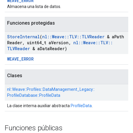
WEAVE_ERROR
Almacena una lista de datos.
Funciones protegidas
Store
Internal
(
nl
::
Weave
::
TLV
::
TLVReader
& a
Path
Reader
,
uint64
_
t a
Version
,
nl
::
Weave
::
TLV
::
TLVReader
& a
Data
Reader)
WEAVE_ERROR
Clases
nl::
Weave::
Profiles::
DataManagement_Legacy::
ProfileDatabase::
ProfileData
La clase interna auxiliar abstracta
ProfileData
.
Funciones públicas