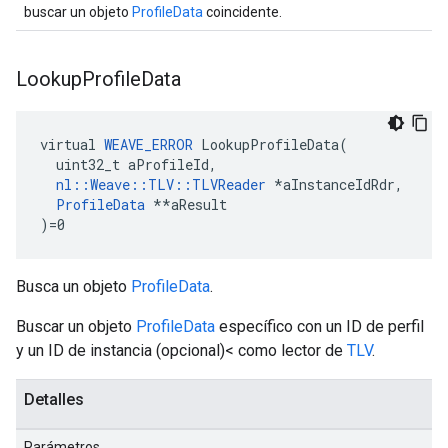
buscar un objeto
ProfileData
coincidente.
Lookup
Profile
Data
virtual 
WEAVE_ERROR
 LookupProfileData(

  uint32_t aProfileId,

nl::Weave::TLV::TLVReader
*aInstanceIdRdr,
ProfileData
 *
*aResult

)=0
Busca un objeto
ProfileData
.
Buscar un objeto
ProfileData
específico con un ID de perfil
y un ID de instancia (opcional)< como lector de
TLV
.
Detalles
Parámetros