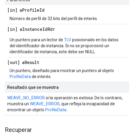
[in] a
Profile
Id
Número de perfil de 32 bits del perfil de interés.
[in] a
Instance
Id
Rdr
Un puntero para un lector de
TLV
posicionado en los datos
del identificador de instancia. Si no se proporcionó un
identificador de instancia, este debe ser NULL.
[out] a
Result
Un puntero, diseñado para mostrar un puntero al objeto
ProfileData
de interés.
Resultado que se muestra
WEAVE_NO_ERROR
si la operación es exitosa. De lo contrario,
muestra un
WEAVE_ERROR
, que refleja la incapacidad de
encontrar un objeto
ProfileData
.
Recuperar