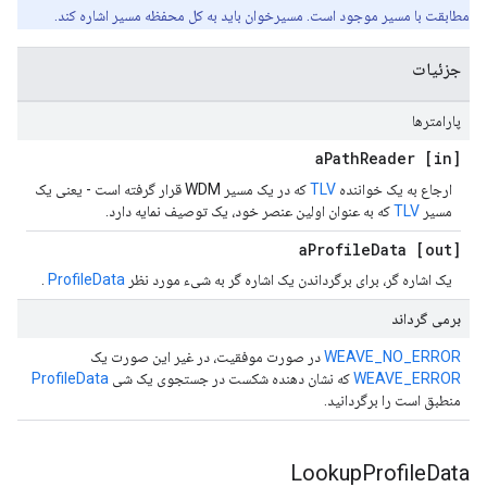
مطابقت با مسیر موجود است. مسیرخوان باید به کل محفظه مسیر اشاره کند.
جزئیات
پارامترها
Path
Reader
[in] a
ارجاع به یک خواننده
TLV
که در یک مسیر WDM قرار گرفته است - یعنی یک
مسیر
TLV
که به عنوان اولین عنصر خود، یک توصیف نمایه دارد.
Profile
Data
[out] a
یک اشاره گر، برای برگرداندن یک اشاره گر به شیء مورد نظر
ProfileData
.
برمی گرداند
WEAVE_NO_ERROR
در صورت موفقیت، در غیر این صورت یک
WEAVE_ERROR
که نشان دهنده شکست در جستجوی یک شی
ProfileData
منطبق است را برگردانید.
Lookup
Profile
Data