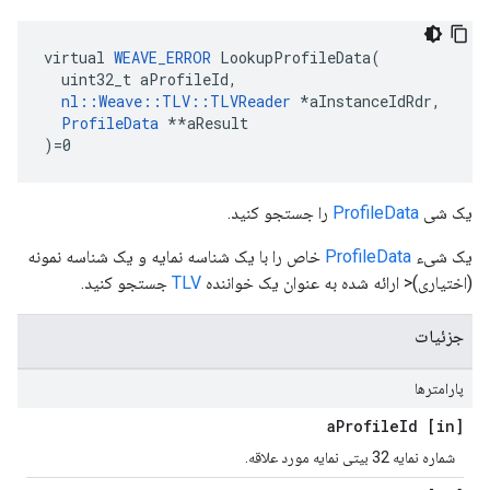
virtual 
WEAVE_ERROR
 LookupProfileData(

  uint32_t aProfileId,

nl::Weave::TLV::TLVReader
*aInstanceIdRdr,
ProfileData
 *
*aResult

)=0
یک شی
ProfileData
را جستجو کنید.
یک شیء
ProfileData
خاص را با یک شناسه نمایه و یک شناسه نمونه
(اختیاری)< ارائه شده به عنوان یک خواننده
TLV
جستجو کنید.
جزئیات
پارامترها
Profile
Id
[in] a
شماره نمایه 32 بیتی نمایه مورد علاقه.