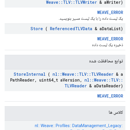
Weave
::
TLV
::
TLVWriter
& a
Writer)
WEAVE_ERROR
یک لیست داده را با یک لیست مسیر بنویسید.
Store
(
Referenced
TLVData
& a
Data
List)
WEAVE_ERROR
ذخیره یک لیست داده
توابع محافظت شده
Store
Internal
(
nl
::
Weave
::
TLV
::
TLVReader
& a
Path
Reader
,
uint64
_
t a
Version
,
nl
::
Weave
::
TLV
::
TLVReader
& a
Data
Reader)
WEAVE_ERROR
کلاس ها
nl:: Weave:: Profiles:: DataManagement_Legacy::