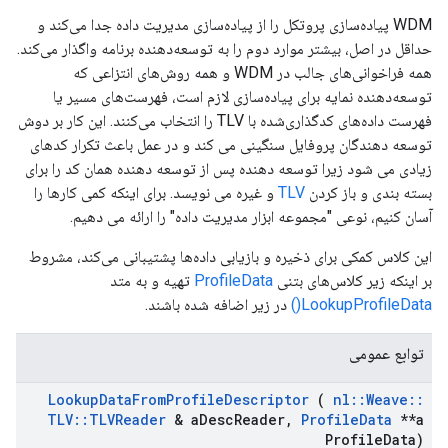
WDM پیاده‌سازی پروتکل را از پیاده‌سازی مدیریت داده جدا می‌کند و
حداقل در اصل، بیشتر موارد دوم را به توسعه‌دهنده برنامه واگذار می‌کند.
همه فراخوانی‌های جالب در WDM و همه روش‌های انتزاعی که
توسعه‌دهنده نمایه برای پیاده‌سازی لازم است، فهرست‌های مسیر یا
فهرست داده‌های کدگذاری‌شده با TLV را انتخاب می‌کنند. این کار بر دوش
توسعه دهندگان پروفایل سنگینی می کند و در عمل باعث تکرار کدهای
زیادی می شود زیرا توسعه دهنده پس از توسعه دهنده همان کد را برای
بسته بندی و باز کردن
TLV
و غیره می نویسد. برای اینکه کمی کارها را
آسان کنیم، نوعی "مجموعه ابزار مدیریت داده" را ارائه می دهیم.
این کلاس کمکی برای ذخیره و بازیابی داده‌ها پشتیبانی می‌کند، مشروط
بر اینکه زیر کلاس‌های بتنی
ProfileData
تهیه و به متد
LookupProfileData()
در زیر اضافه شده باشند.
توابع عمومی
Lookup
Data
From
Profile
Descriptor
(
nl
::
Weave
::
TLV
::
TLVReader
& a
Desc
Reader
,
Profile
Data
**a
Profile
Data)