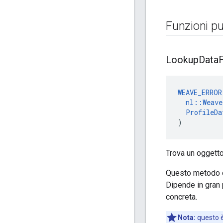
Funzioni pu
Lookup
Data
WEAVE_ERROR
nl::Weav
ProfileDa
)
Trova un oggett
Questo metodo di
Dipende in gran 
concreta.
Nota:
questo è 