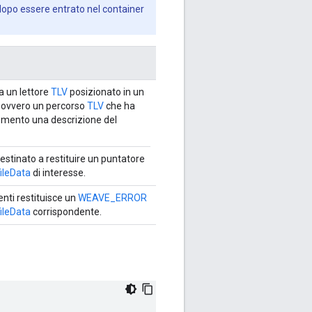
o dopo essere entrato nel container
a un lettore
TLV
posizionato in un
 ovvero un percorso
TLV
che ha
mento una descrizione del
estinato a restituire un puntatore
ileData
di interesse.
menti restituisce un
WEAVE_ERROR
ileData
corrispondente.