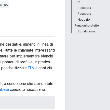
ta
e.h>
Recupera
Recupera
Negozio
Funzioni protette
StoreInternal
 dei dati e, almeno in linea di
ne. Tutte le chiamate interessanti
mentare per implementare elenchi
patori di profili e, in pratica,
r pacchettizzare
TLV
e così via.
ti, a condizione che siano state
leData
concrete necessarie.