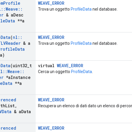
om
Profile
WEAVE_ERROR
l
::
Weave
::
Trova un oggetto
ProfileData
nel database.
er
& a
Desc
ile
Data
**a
e
Data
(
nl
::
WEAVE_ERROR
TLVReader
& a
Trova un oggetto
ProfileData
nel database.
Profile
Data
a)
e
Data
(uint32
_
t
virtual
WEAVE_ERROR
nl
::
Weave
::
Cerca un oggetto
ProfileData
.
er
*a
Instance
le
Data
**a
erenced
WEAVE_ERROR
ath
List
,
Recupera un elenco di dati dato un elenco di percor
VData
& a
Data
erenced
WEAVE_ERROR