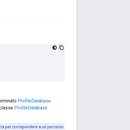
terminato
ProfileDatabase
.
toclasse
ProfileDatabase
retta per corrispondere a un percorso