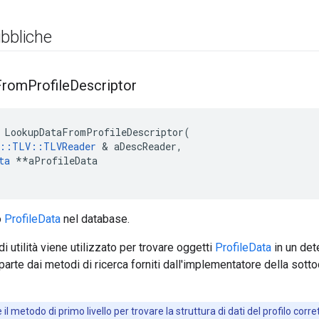
bbliche
From
Profile
Descriptor
 LookupDataFromProfileDescriptor(

e::TLV::TLVReader
 & aDescReader,

ta
 **aProfileData

o
ProfileData
nel database.
 utilità viene utilizzato per trovare oggetti
ProfileData
in un de
parte dai metodi di ricerca forniti dall'implementatore della sot
il metodo di primo livello per trovare la struttura di dati del profilo cor