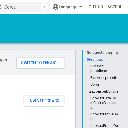
/
GITHUB
ACCEDI
Su questa pagina
ingua
Riepilogo
Funzioni
pubbliche
Funzioni protette
Corsi
Funzioni pubbliche
LookupDataFro
INVIA FEEDBACK
mProfileDescript
or
LookupProfileDa
ta
LookupProfileDa