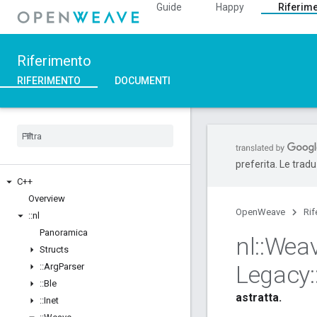
Guide
Happy
Riferim
Riferimento
RIFERIMENTO
DOCUMENTI
preferita. Le trad
C++
Overview
OpenWeave
Rif
::
nl
Panoramica
nl
::
Wea
Structs
Legacy
:
::
Arg
Parser
::
Ble
astratta.
::
Inet