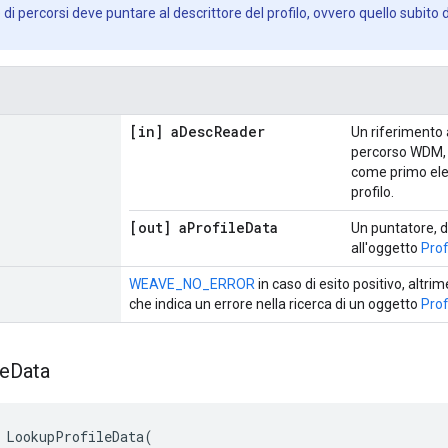
re di percorsi deve puntare al descrittore del profilo, ovvero quello subit
[in] a
Desc
Reader
Un riferimento 
percorso WDM,
come primo ele
profilo.
[out] a
Profile
Data
Un puntatore, d
all'oggetto
Prof
WEAVE_NO_ERROR
in caso di esito positivo, altri
che indica un errore nella ricerca di un oggetto
Prof
le
Data
 LookupProfileData(
