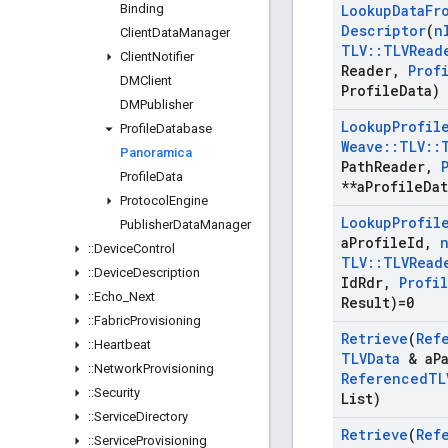
Binding
Lookup
Data
Fr
Descriptor
(
n
Client
Data
Manager
TLV
::
TLVRead
Client
Notifier
Reader
,
Prof
DMClient
Profile
Data)
DMPublisher
Lookup
Profil
Profile
Database
Weave
::
TLV
::
Panoramica
Path
Reader
,
Profile
Data
**a
Profile
Dat
Protocol
Engine
Lookup
Profil
Publisher
Data
Manager
a
Profile
Id
,
::
Device
Control
TLV
::
TLVRead
::
Device
Description
Id
Rdr
,
Profi
::
Echo
_
Next
Result)=0
::
Fabric
Provisioning
Retrieve
(
Ref
::
Heartbeat
TLVData
& a
P
::
Network
Provisioning
Referenced
TL
::
Security
List)
::
Service
Directory
Retrieve
(
Ref
::
Service
Provisioning