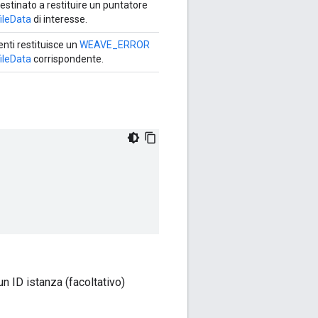
estinato a restituire un puntatore
ileData
di interesse.
menti restituisce un
WEAVE_ERROR
ileData
corrispondente.
un ID istanza (facoltativo)