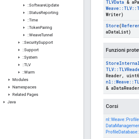
TLVData
& a
P
::
Software
Update
Weave
::
TLV
::
::
Status
Reporting
Writer)
::
Time
Store
(
Refere
::
Token
Pairing
a
Data
List)
::
Weave
Tunnel
::
Security
Support
Funzioni prote
::
Support
::
System
Store
Interna
::
TLV
TLV
::
TLVRead
::
Warm
Reader
,
uint6
Modules
nl
::
Weave
::
T
Namespaces
& a
Data
Reade
Related Pages
Java
Corsi
nl::
Weave::
Profile
DataManagement
ProfileDatabase: