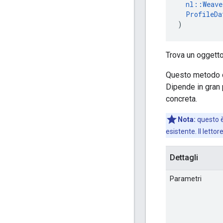
nl::Weav
ProfileDa
)
Trova un oggett
Questo metodo di
Dipende in gran 
concreta.
Nota:
questo è 
esistente. Il letto
Dettagli
Parametri