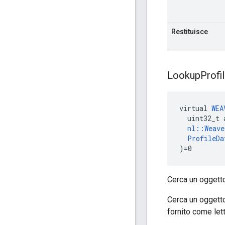
Restituisce
Lookup
Profi
virtual 
WEA
  uint32_t 
nl::Weav
ProfileDa
)=0
Cerca un ogget
Cerca un ogget
fornito come let