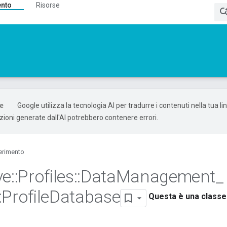
ento
Risorse
Google utilizza la tecnologia AI per tradurre i contenuti nella tua l
uzioni generate dall'AI potrebbero contenere errori.
erimento
ve
::
Profiles
::
Data
Management
_
:
Profile
Database
Questa è una classe