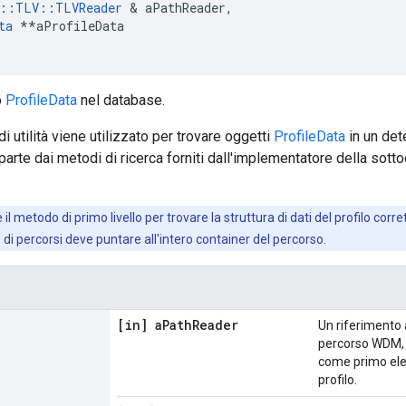
e::TLV::TLVReader
 & aPathReader,

ta
 **aProfileData

o
ProfileData
nel database.
 utilità viene utilizzato per trovare oggetti
ProfileData
in un de
parte dai metodi di ricerca forniti dall'implementatore della sot
il metodo di primo livello per trovare la struttura di dati del profilo cor
re di percorsi deve puntare all'intero container del percorso.
[in] a
Path
Reader
Un riferimento 
percorso WDM,
come primo ele
profilo.