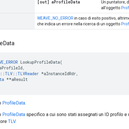
[out] a
Profile
Data
Un puntatore, d
all'oggetto
Prof
WEAVE_NO_ERROR
in caso di esito positivo, altri
che indica un errore nella ricerca di un oggetto
Prof
le
Data
VE_ERROR
 LookupProfileData(

aProfileId,

e::TLV::TLVReader
*aInstanceIdRdr,
ta
 *
*aResult

to
ProfileData
.
to
ProfileData
specifico a cui sono stati assegnati un ID profilo e 
tore
TLV
.