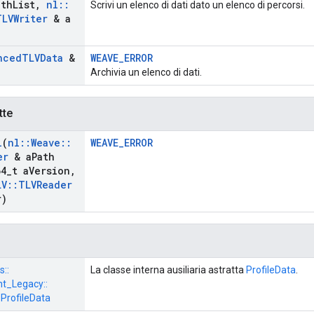
ath
List
,
nl
::
Scrivi un elenco di dati dato un elenco di percorsi.
TLVWriter
& a
nced
TLVData
&
WEAVE_ERROR
Archivia un elenco di dati.
tte
l
(
nl
::
Weave
::
WEAVE_ERROR
er
& a
Path
4
_
t a
Version
,
LV
::
TLVReader
r)
s::
La classe interna ausiliaria astratta
ProfileData
.
_Legacy::
:
ProfileData