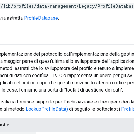
c/lib/profiles/data-management/Legacy/ProfileDatabas
ria astratta
ProfileDatabase
.
lementazione del protocollo dall'implementazione della gestione
 la maggior parte di quest'ultima allo sviluppatore dell'applicazio
 metodi astratti che lo sviluppatore del profilo è tenuto a imple
nchi di dati con codifica TLV. Ciò rappresenta un onere per gli svilup
plicati del codice dopo che questi scrivono lo stesso codice pe
le cose, forniamo una sorta di "toolkit di gestione dei dati".
siliaria fornisce supporto per l'archiviazione e il recupero dei da
te al metodo
LookupProfileData()
di seguito le sottoclassi
Profi
liche