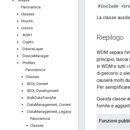
::
Weave
#include <sr
Panoramica
Classes
La classe ausilia
Structs
Unions
::
ASN1
Riepilogo
::
Crypto
::
Device
Layer
WDM separa l'imp
::
Device
Manager
principio, lascia
::
Profiles
in WDM e tutti i
Panoramica
di percorsi o ele
Classes
causerà molti du
::
BDX
_
Current
Per semplificare 
::
BDX
_
Development
::
Bulk
Data
Transfer
Questa classe au
::
Data
Management
_
Current
fornite e aggiun
::
Data
Management
_
Legacy
Panoramica
Funzioni pubb
Classes