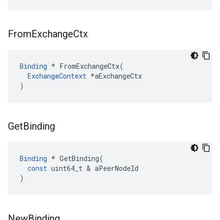
From
Exchange
Ctx
Binding
 * FromExchangeCtx(

ExchangeContext
 *aExchangeCtx

)
Get
Binding
Binding
*
GetBinding
(
const
uint64_t
&
aPeerNodeId
)
New
Binding