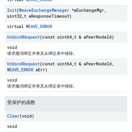
Init
(
Weave
Exchange
Manager
*a
Exchange
Mgr
,
uint32
_
t a
Response
Timeout)
virtual
WEAVE_ERROR
Unbind
Request
(const uint64
_
t & a
Peer
Node
Id)
void
请求撤消绑定并将其从绑定表中移除。
Unbind
Request
(const uint64
_
t & a
Peer
Node
Id
,
WEAVE
_
ERROR
a
Err)
void
请求撤消绑定并将其从绑定表中移除。
受保护的函数
Clear
(void)
void