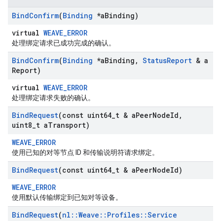
Bind
Confirm
(
Binding
*a
Binding)
virtual
WEAVE_ERROR
处理绑定请求已成功完成的确认。
Bind
Confirm
(
Binding
*a
Binding
,
Status
Report
& a
Report)
virtual
WEAVE_ERROR
处理绑定请求失败的确认。
Bind
Request
(const uint64
_
t & a
Peer
Node
Id
,
uint8
_
t a
Transport)
WEAVE_ERROR
使用已知的对等节点 ID 和传输说明符请求绑定。
Bind
Request
(const uint64
_
t & a
Peer
Node
Id)
WEAVE_ERROR
使用默认传输绑定到已知对等设备。
Bind
Request
(
nl
::
Weave
::
Profiles
::
Service