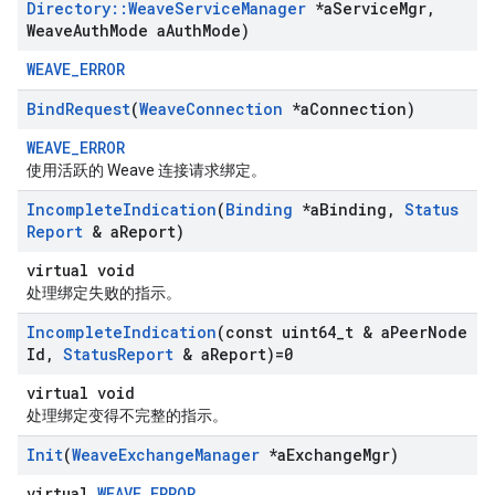
Directory
::
Weave
Service
Manager
*a
Service
Mgr
,
Weave
Auth
Mode a
Auth
Mode)
WEAVE_ERROR
Bind
Request
(
Weave
Connection
*a
Connection)
WEAVE_ERROR
使用活跃的 Weave 连接请求绑定。
Incomplete
Indication
(
Binding
*a
Binding
,
Status
Report
& a
Report)
virtual void
处理绑定失败的指示。
Incomplete
Indication
(const uint64
_
t & a
Peer
Node
Id
,
Status
Report
& a
Report)=0
virtual void
处理绑定变得不完整的指示。
Init
(
Weave
Exchange
Manager
*a
Exchange
Mgr)
virtual
WEAVE_ERROR