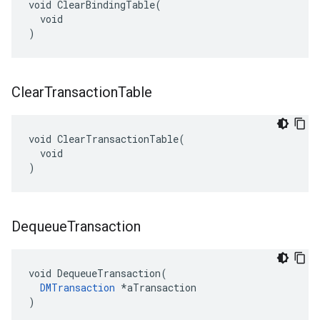
void ClearBindingTable(

  void

)
Clear
Transaction
Table
void ClearTransactionTable(

  void

)
Dequeue
Transaction
void DequeueTransaction(

DMTransaction
 *aTransaction

)