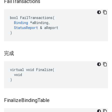
Fail
Transactions
bool FailTransactions(

Binding
 *aBinding,

StatusReport
 & aReport

)
完成
virtual void Finalize(

  void

)
Finalize
Binding
Table