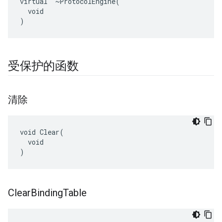
virtual  ~ProtocolEngine(

  void

)
受保护的函数
清除
void Clear(

  void

)
Clear
Binding
Table