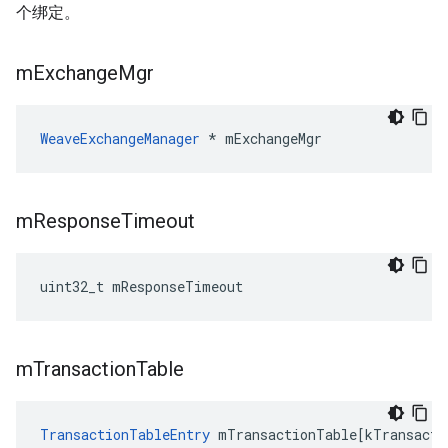
个绑定。
m
Exchange
Mgr
WeaveExchangeManager
 * mExchangeMgr
m
Response
Timeout
uint32_t mResponseTimeout
m
Transaction
Table
TransactionTableEntry
mTransactionTable
[
kTransacti