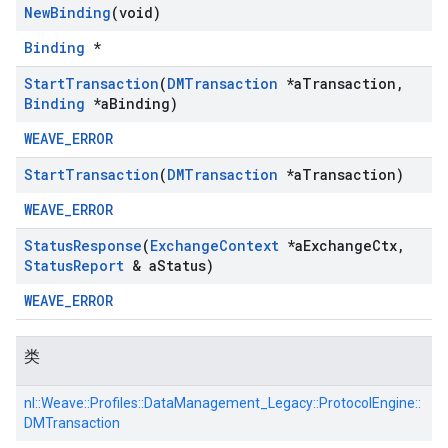
New
Binding
(void)
Binding
*
Start
Transaction
(
DMTransaction
*a
Transaction
,
Binding
*a
Binding)
WEAVE_ERROR
Start
Transaction
(
DMTransaction
*a
Transaction)
WEAVE_ERROR
Status
Response
(
Exchange
Context
*a
Exchange
Ctx
,
Status
Report
& a
Status)
WEAVE_ERROR
类
nl::
Weave::
Profiles::
DataManagement_Legacy::
ProtocolEngine::
DMTransaction