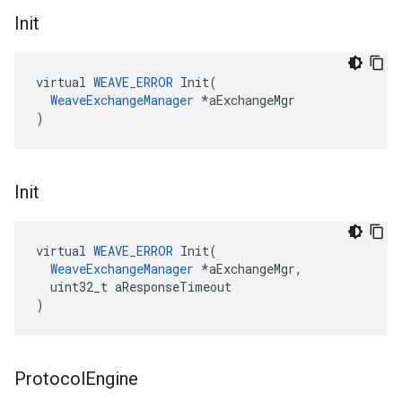
Init
virtual 
WEAVE_ERROR
 Init(

WeaveExchangeManager
 *aExchangeMgr

)
Init
virtual 
WEAVE_ERROR
 Init(

WeaveExchangeManager
 *aExchangeMgr,

  uint32_t aResponseTimeout

)
Protocol
Engine