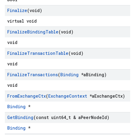
Finalize
(void)
virtual void
Finalize
Binding
Table
(void)
void
Finalize
Transaction
Table
(void)
void
Finalize
Transactions
(
Binding
*a
Binding)
void
From
Exchange
Ctx
(
Exchange
Context
*a
Exchange
Ctx)
Binding
*
Get
Binding
(const uint64
_
t & a
Peer
Node
Id)
Binding
*