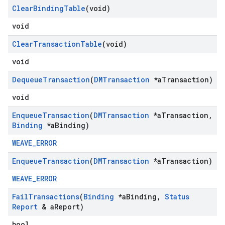
Clear
Binding
Table
(void)
void
Clear
Transaction
Table
(void)
void
Dequeue
Transaction
(
DMTransaction
*a
Transaction)
void
Enqueue
Transaction
(
DMTransaction
*a
Transaction
,
Binding
*a
Binding)
WEAVE_ERROR
Enqueue
Transaction
(
DMTransaction
*a
Transaction)
WEAVE_ERROR
Fail
Transactions
(
Binding
*a
Binding
,
Status
Report
& a
Report)
bool