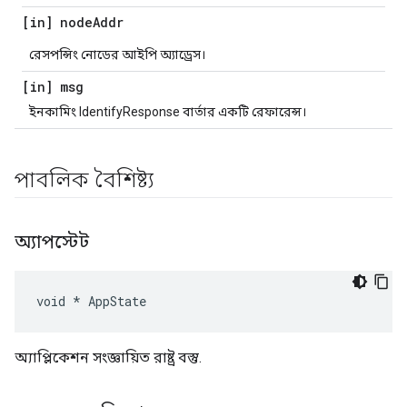
[in] node
Addr
রেসপন্সিং নোডের আইপি অ্যাড্রেস।
[in] msg
ইনকামিং IdentifyResponse বার্তার একটি রেফারেন্স।
পাবলিক বৈশিষ্ট্য
অ্যাপস্টেট
void * AppState
অ্যাপ্লিকেশন সংজ্ঞায়িত রাষ্ট্র বস্তু.