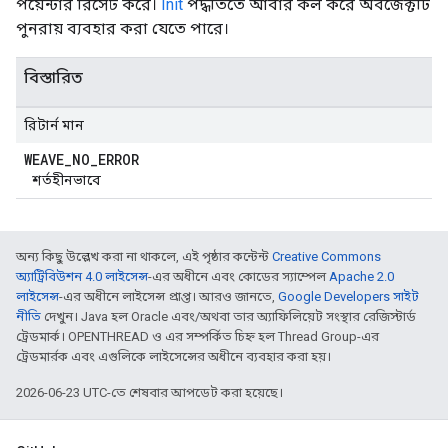
পয়েন্টার রিসেট করে।
Init
পদ্ধতিতে আবার কল করে অবজেক্টটি
পুনরায় ব্যবহার করা যেতে পারে।
বিস্তারিত
রিটার্ন মান
WEAVE
_
NO
_
ERROR
শর্তহীনভাবে
অন্য কিছু উল্লেখ করা না থাকলে, এই পৃষ্ঠার কন্টেন্ট
Creative Commons
অ্যাট্রিবিউশন 4.0 লাইসেন্স
-এর অধীনে এবং কোডের স্যাম্পেল
Apache 2.0
লাইসেন্স
-এর অধীনে লাইসেন্স প্রাপ্ত। আরও জানতে,
Google Developers সাইট
নীতি
দেখুন। Java হল Oracle এবং/অথবা তার অ্যাফিলিয়েট সংস্থার রেজিস্টার্ড
ট্রেডমার্ক। OPENTHREAD ও এর সম্পর্কিত চিহ্ন হল Thread Group-এর
ট্রেডমার্রক এবং এগুলিকে লাইসেন্সের অধীনে ব্যবহার করা হয়।
2026-06-23 UTC-তে শেষবার আপডেট করা হয়েছে।