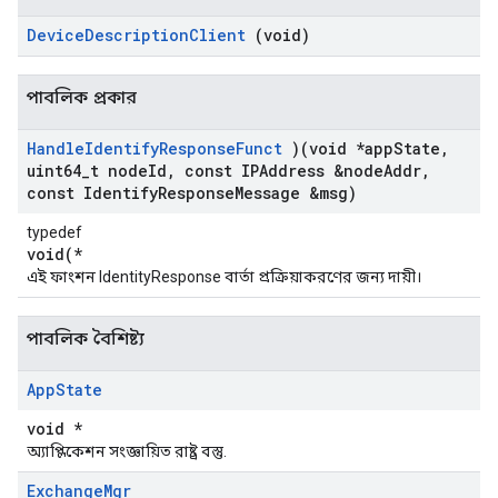
Device
Description
Client
(void)
পাবলিক প্রকার
Handle
Identify
Response
Funct
)(void *app
State
,
uint64
_
t node
Id
,
const IPAddress &node
Addr
,
const Identify
Response
Message &msg)
typedef
void(*
এই ফাংশন IdentityResponse বার্তা প্রক্রিয়াকরণের জন্য দায়ী।
পাবলিক বৈশিষ্ট্য
App
State
void *
অ্যাপ্লিকেশন সংজ্ঞায়িত রাষ্ট্র বস্তু.
Exchange
Mgr