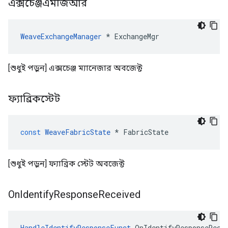
এক্সচেঞ্জএমজিআর
WeaveExchangeManager
 * ExchangeMgr
[শুধুই পড়ুন] এক্সচেঞ্জ ম্যানেজার অবজেক্ট
ফ্যাব্রিকস্টেট
const
WeaveFabricState
*
FabricState
[শুধুই পড়ুন] ফ্যাব্রিক স্টেট অবজেক্ট
On
Identify
Response
Received
HandleIdentifyResponseFunct
 OnIdentifyResponseRece