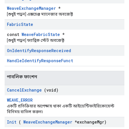
WeaveExchangeManager
*
[শুধুই পড়ুন] এক্সচেঞ্জ ম্যানেজার অবজেক্ট
Fabric
State
const
WeaveFabricState
*
[শুধুই পড়ুন] ফ্যাব্রিক স্টেট অবজেক্ট
On
Identify
Response
Received
HandleIdentifyResponseFunct
পাবলিক ফাংশন
Cancel
Exchange
(void)
WEAVE_ERROR
একটি প্রতিক্রিয়ার অপেক্ষায় থাকা একটি আইডেন্টিফাইরিকোয়েস্ট
বিনিময় বাতিল করুন৷
Init
(
Weave
Exchange
Manager
*exchange
Mgr)