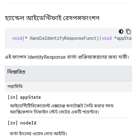
হ্যান্ডেল আইডেন্টিফাই রেসপন্সফাংশন
void
(
*
HandleIdentifyResponseFunct
)(
void
*
appState
এই ফাংশন IdentityResponse বার্তা প্রক্রিয়াকরণের জন্য দায়ী।
বিস্তারিত
পরামিতি
[in] app
State
আইডেন্টিটিরিকোয়েস্ট এক্সচেঞ্জ কনটেক্সট তৈরি করার সময়
অ্যাপ্লিকেশান ডিফাইন স্টেট সেটের একটি পয়েন্টার।
[in] node
Id
বার্তা উৎসের ওয়েভ নোড আইডি।