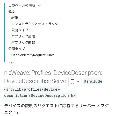
このページの内容
概要
継承
コンストラクタとデストラクタ
公開タイプ
パブリック属性
パブリック関数
公開タイプ
HandleIdentifyRequestFunct
nl
::
Weave
::
Profiles
::
Device
Description
::
Device
Description
Server
#include
<src/lib/profiles/device-
description/DeviceDescription.h>
デバイスの説明のリクエストに応答するサーバー オブジ
ェクト。