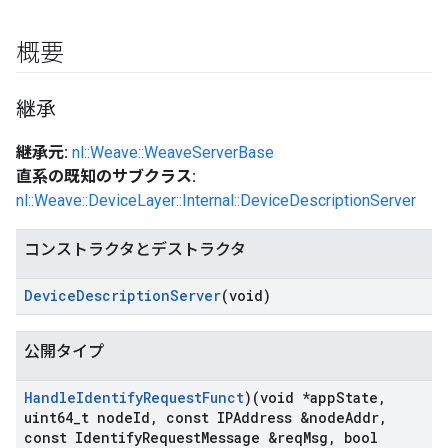
概要
継承
継承元:
nl::Weave::WeaveServerBase
直系の既知のサブクラス:
nl::Weave::DeviceLayer::Internal::DeviceDescriptionServer
コンストラクタとデストラクタ
Device
Description
Server
(void)
公開タイプ
Handle
Identify
Request
Funct
)(void *app
State
,
uint64
_
t node
Id
,
const IPAddress &node
Addr
,
const Identify
Request
Message &req
Msg
,
bool