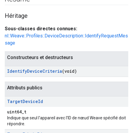
Héritage
Sous-classes directes connues:
nl::Weave::Profiles::DeviceDescription::IdentifyRequestMes
sage
Constructeurs et destructeurs
Identify
Device
Criteria
(void)
Attributs publics
Target
Device
Id
uint64_t
Indique que seul l'appareil avec l'ID de nœud Weave spécifié doit
répondre.