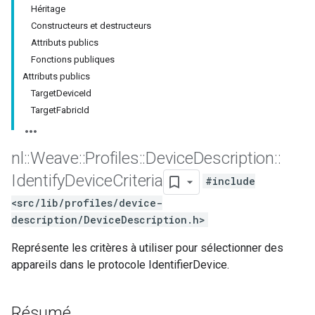
Héritage
Constructeurs et destructeurs
Attributs publics
Fonctions publiques
Attributs publics
TargetDeviceId
TargetFabricId
nl
::
Weave
::
Profiles
::
Device
Description
::
Identify
Device
Criteria
#include
<src/lib/profiles/device-
description/DeviceDescription.h>
Représente les critères à utiliser pour sélectionner des
appareils dans le protocole IdentifierDevice.
Résumé