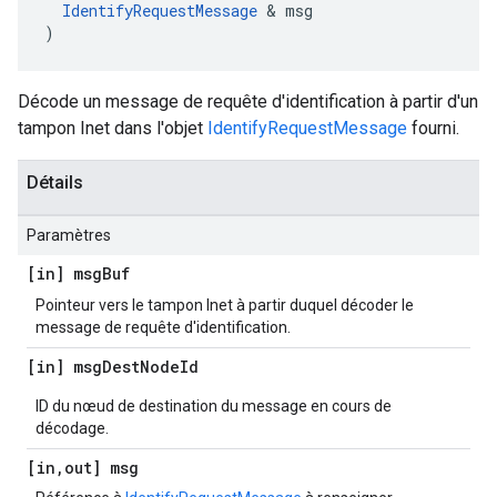
IdentifyRequestMessage
 & msg

)
Décode un message de requête d'identification à partir d'un
tampon Inet dans l'objet
IdentifyRequestMessage
fourni.
Détails
Paramètres
[in] msg
Buf
Pointeur vers le tampon Inet à partir duquel décoder le
message de requête d'identification.
[in] msg
Dest
Node
Id
ID du nœud de destination du message en cours de
décodage.
[in
,
out] msg