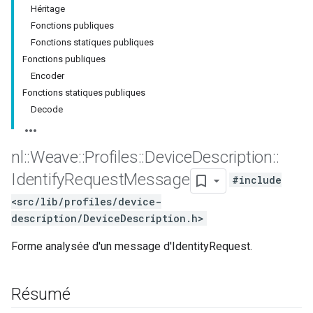
Héritage
Fonctions publiques
Fonctions statiques publiques
Fonctions publiques
Encoder
Fonctions statiques publiques
Decode
nl
::
Weave
::
Profiles
::
Device
Description
::
Identify
Request
Message
#include
<src/lib/profiles/device-
description/DeviceDescription.h>
Forme analysée d'un message d'IdentityRequest.
Résumé