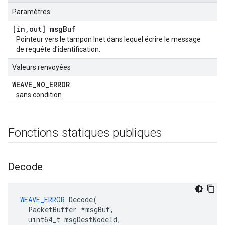
Paramètres
[in
,
out] msg
Buf
Pointeur vers le tampon Inet dans lequel écrire le message
de requête d'identification.
Valeurs renvoyées
WEAVE
_
NO
_
ERROR
sans condition.
Fonctions statiques publiques
Decode
WEAVE_ERROR
 Decode(

  PacketBuffer *msgBuf,

  uint64_t msgDestNodeId,
