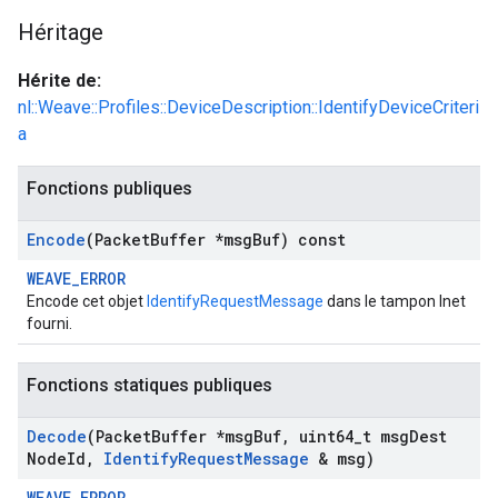
Héritage
Hérite de:
nl::Weave::Profiles::DeviceDescription::IdentifyDeviceCriteri
a
Fonctions publiques
Encode
(Packet
Buffer *msg
Buf) const
WEAVE_ERROR
Encode cet objet
IdentifyRequestMessage
dans le tampon Inet
fourni.
Fonctions statiques publiques
Decode
(Packet
Buffer *msg
Buf
,
uint64
_
t msg
Dest
Node
Id
,
Identify
Request
Message
& msg)
WEAVE_ERROR