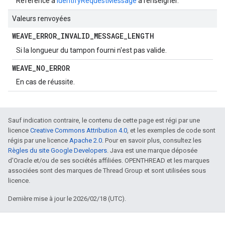
Référence à
IdentifyRequestMessage
à renseigner.
Valeurs renvoyées
WEAVE
_
ERROR
_
INVALID
_
MESSAGE
_
LENGTH
Si la longueur du tampon fourni n'est pas valide.
WEAVE
_
NO
_
ERROR
En cas de réussite.
Sauf indication contraire, le contenu de cette page est régi par une
licence
Creative Commons Attribution 4.0
, et les exemples de code sont
régis par une licence
Apache 2.0
. Pour en savoir plus, consultez les
Règles du site Google Developers
. Java est une marque déposée
d'Oracle et/ou de ses sociétés affiliées. OPENTHREAD et les marques
associées sont des marques de Thread Group et sont utilisées sous
licence.
Dernière mise à jour le 2026/02/18 (UTC).