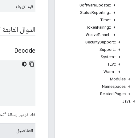
Software
Update
::
قيم الإرجاع
Status
Reporting
::
Time
::
Token
Pairing
::
الدوال الثابتة ا
Weave
Tunnel
::
Security
Support
::
Decode
Support
::
System
::
TLV
::
Warm
::
Modules
Namespaces
Related Pages
Java
فك ترميز رسالة "تحديد ا
التفاصيل