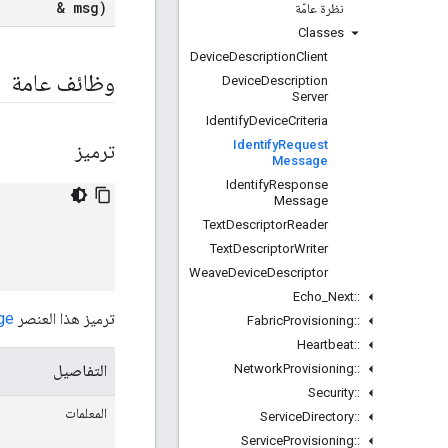
& msg)
نظرة عامّة
Classes
Device
Description
Client
وظائف عامة
Device
Description
Server
Identify
Device
Criteria
Identify
Request
ترميز
Message
Identify
Response
Message
Text
Descriptor
Reader
Text
Descriptor
Writer
Weave
Device
Descriptor
Echo
_
Next
::
ترميز هذا العنصر
ge
Fabric
Provisioning
::
Heartbeat
::
Network
Provisioning
::
التفاصيل
Security
::
المعلمات
Service
Directory
::
Service
Provisioning
::