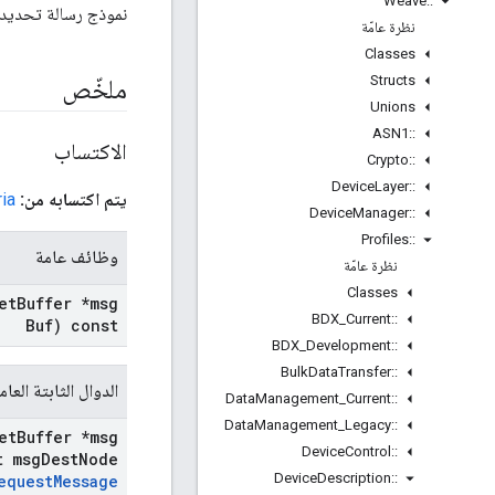
Weave
::
نموذج رسالة تحديد 
نظرة عامّة
Classes
Structs
ملخّص
Unions
ASN1
::
الاكتساب
Crypto
::
Device
Layer
::
يتم اكتسابه من:
ria
Device
Manager
::
Profiles
::
وظائف عامة
نظرة عامّة
Classes
et
Buffer *msg
BDX
_
Current
::
Buf) const
BDX
_
Development
::
Bulk
Data
Transfer
::
الدوال الثابتة العام
Data
Management
_
Current
::
Data
Management
_
Legacy
::
et
Buffer *msg
Device
Control
::
t msg
Dest
Node
Device
Description
::
equest
Message