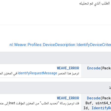
الطلب الذي تم تحليله
nl::Weave::Profiles::DeviceDescription::IdentifyDeviceCrite
WEAVE_ERROR
Encode
(Pack
ترميز هذا العنصر
IdentifyRequestMessage
في المخزن المؤقت Inet الذي 
ة
WEAVE_ERROR
Decode
(Pack
Buf
,
uint64
_
فك ترميز رسالة "تحديد الطلب" من المخزن المؤقت Inet إلى عنصر
Id
,
Identify
R