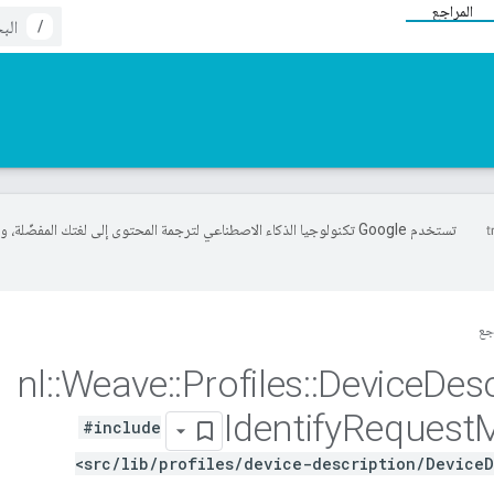
المراجع
/
تستخدم Google تكنولوجيا الذكاء الاصطناعي لترجمة المحتوى إلى لغتك المفضّلة، 
جع
nl
::
Weave
::
Profiles
::
Device
Desc
Identify
Request
#include
<src/lib/profiles/device-description/DeviceD