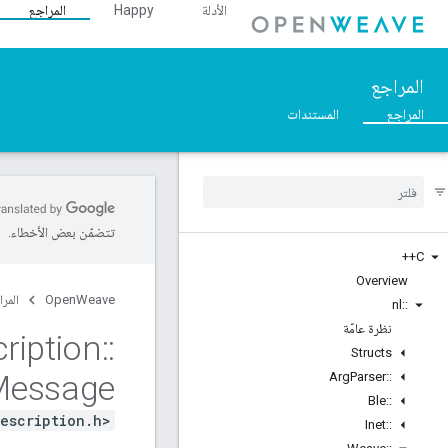
الأدلة
Happy
المراجع
المراجع
المراجع
المستندات
تتضمّن بعض الأخطاء.
C++
Overview
OpenWeave
المرا
nl
::
نظرة عامّة
ription
::
Structs
Message
Arg
Parser
::
Ble
::
escription.h>
Inet
::