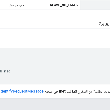
WEAVE
_
NO
_
ERROR
دون شروط.
لعامة


& msg

لطلب" من المخزن المؤقت Inet في عنصر
IdentifyRequestMessage