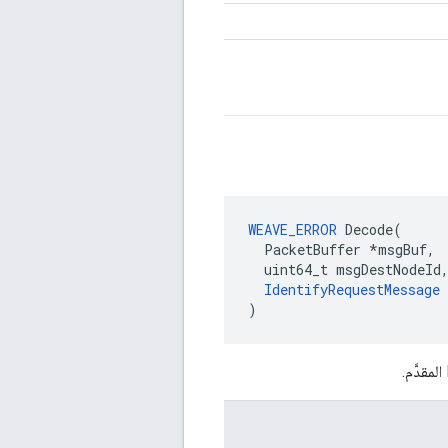
WEAVE_ERROR
 Decode(

  PacketBuffer *msgBuf,

  uint64_t msgDestNodeId,
IdentifyRequestMessage
 
)
المقدَّم.