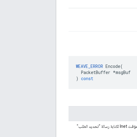
WEAVE_ERROR
Encode
(
PacketBuffer
*
msgBuf
)
const
مؤشر إلى المخزن المؤقت Inet لكتابة رسالة "تحديد الطلب"