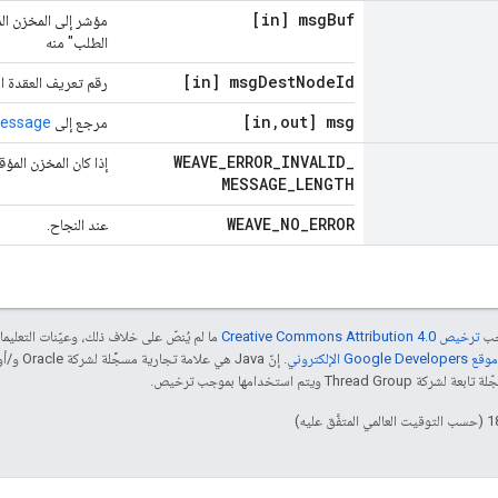
[in] msg
Buf
الطلب" منه
[in] msg
Dest
Node
Id
رقم تعريف العقدة ال
[in
,
out] msg
مرجع إلى
Message
WEAVE
_
ERROR
_
INVALID
_
إذا كان المخزن المؤق
MESSAGE
_
LENGTH
WEAVE
_
NO
_
ERROR
عند النجاح.
جب
ترخيص Creative Commons Attribution 4.0‏
ما لم يُنصّ على خلاف ذلك، وعيّنات التعلي
Goog الإلكتروني
 ويتم استخدامها بموجب ترخيص.