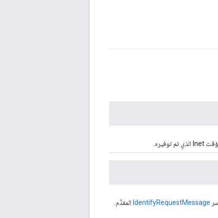
تم توفيره.
IdentifyRequestMessage
المقدَّم.