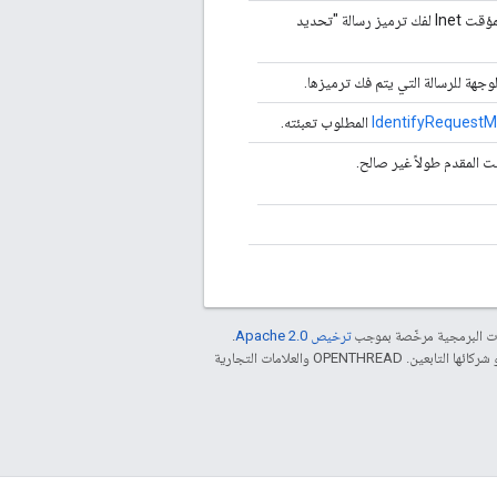
مؤشر إلى المخزن المؤقت Inet لفك ترميز رسالة "تحديد
وجهة للرسالة التي يتم فك ترميزها.
IdentifyRequest
المطلوب تعبئته.
ت المقدم طولاً غير صالح.
مات البرمجية مرخّصة بموجب
ترخيص Apache 2.0‏
.
. إنّ Java هي علامة تجارية مسجَّلة لشركة Oracle و/أو شركائها التابعين. ‫OPENTHREAD والعلامات التجارية