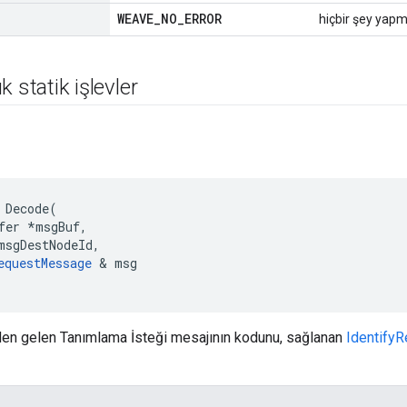
WEAVE
_
NO
_
ERROR
hiçbir şey yapma
 statik işlevler
 Decode(

fer *msgBuf,

msgDestNodeId,

equestMessage
 & msg

nden gelen Tanımlama İsteği mesajının kodunu, sağlanan
Identify