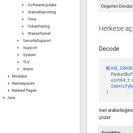
::
Software
Update
Değerleri Döndür
::
Status
Reporting
::
Time
::
Token
Pairing
Herkese açık
::
Weave
Tunnel
::
Security
Support
Decode
::
Support
::
System
::
TLV
WEAVE_ERROR
::
Warm
  PacketBuf
Modules
  uint64_t 
Namespaces
IdentifyR
Related Pages
)
Java
Inet arabelleği
çözer.
Ayrıntılar