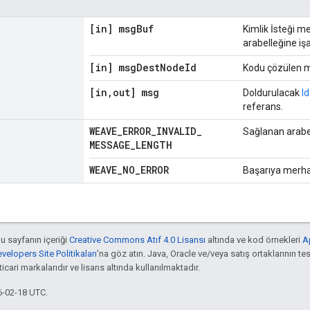
[in] msg
Buf
Kimlik İsteği m
arabelleğine işa
[in] msg
Dest
Node
Id
Kodu çözülen m
[in
,
out] msg
Doldurulacak
I
referans.
WEAVE
_
ERROR
_
INVALID
_
Sağlanan arabel
MESSAGE
_
LENGTH
WEAVE
_
NO
_
ERROR
Başarıya merh
bu sayfanın içeriği
Creative Commons Atıf 4.0 Lisansı
altında ve kod örnekleri
A
elopers Site Politikaları
'na göz atın. Java, Oracle ve/veya satış ortaklarının tes
cari markalarıdır ve lisans altında kullanılmaktadır.
6-02-18 UTC.