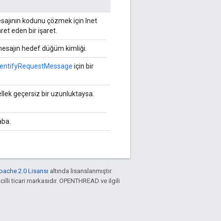
esajının kodunu çözmek için Inet
ret eden bir işaret.
esajın hedef düğüm kimliği.
dentifyRequestMessage
için bir
lek geçersiz bir uzunluktaysa.
aba.
pache 2.0 Lisansı
altında lisanslanmıştır.
cilli ticari markasıdır. OPENTHREAD ve ilgili