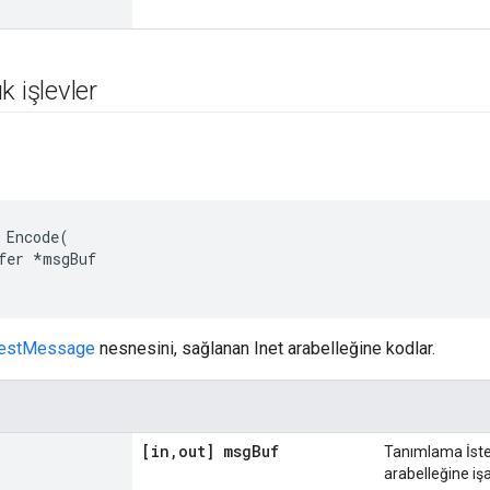
k işlevler
Encode
(
fer
*
msgBuf
uestMessage
nesnesini, sağlanan Inet arabelleğine kodlar.
[in
,
out] msg
Buf
Tanımlama İsteğ
arabelleğine işa