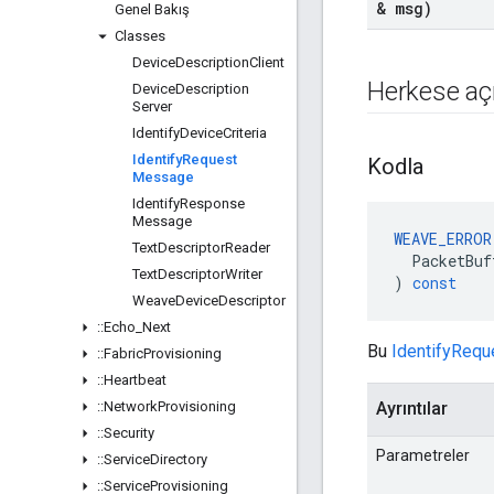
& msg)
Genel Bakış
Classes
Device
Description
Client
Herkese açı
Device
Description
Server
Identify
Device
Criteria
Identify
Request
Kodla
Message
Identify
Response
Message
WEAVE_ERROR
Text
Descriptor
Reader
PacketBuf
Text
Descriptor
Writer
)
const
Weave
Device
Descriptor
::
Echo
_
Next
Bu
IdentifyReq
::
Fabric
Provisioning
::
Heartbeat
::
Network
Provisioning
Ayrıntılar
::
Security
Parametreler
::
Service
Directory
::
Service
Provisioning