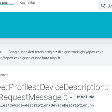
erans
Kaynaklar
Google, içerikleri tercih ettiğiniz dile çevirmek için yapay zeka
ır. Yapay zeka çevirilerinde hata olabilir.
ferans
ve
::
Profiles
::
Device
Description
::
Request
Message
#include
iles/device-description/DeviceDescription.h>