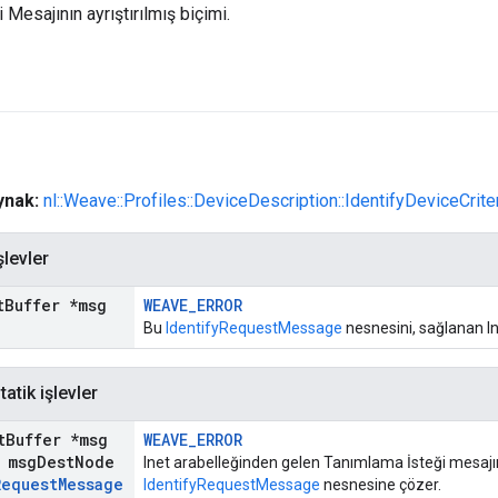
Mesajının ayrıştırılmış biçimi.
aynak:
nl::Weave::Profiles::DeviceDescription::IdentifyDeviceCrite
şlevler
t
Buffer *msg
WEAVE_ERROR
Bu
IdentifyRequestMessage
nesnesini, sağlanan In
atik işlevler
t
Buffer *msg
WEAVE_ERROR
 msg
Dest
Node
Inet arabelleğinden gelen Tanımlama İsteği mesaj
Request
Message
IdentifyRequestMessage
nesnesine çözer.