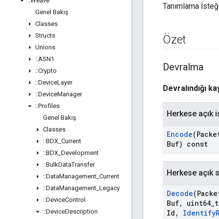
::
Weave
Tanımlama İsteği 
Genel Bakış
Classes
Structs
Özet
Unions
::
ASN1
Devralma
::
Crypto
::
Device
Layer
Devralındığı k
::
Device
Manager
::
Profiles
Herkese açık i
Genel Bakış
Classes
Encode
(Packe
::
BDX
_
Current
Buf) const
::
BDX
_
Development
::
Bulk
Data
Transfer
Herkese açık st
::
Data
Management
_
Current
::
Data
Management
_
Legacy
Decode
(Packe
::
Device
Control
Buf
,
uint64
_
t
::
Device
Description
Id
,
Identify