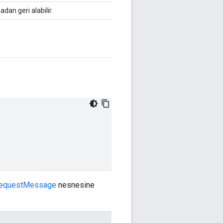
dan geri alabilir.
RequestMessage
nesnesine