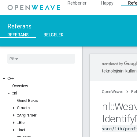
Rehberler
Happy
Ref
Referans
REFERANS
BELGELER
teknolojisini kullan
C++
Overview
OpenWeave
Re
::
nl
Genel Bakış
nl
::
Wea
Structs
Identify
::
Arg
Parser
::
Ble
<src/lib/prof
::
Inet