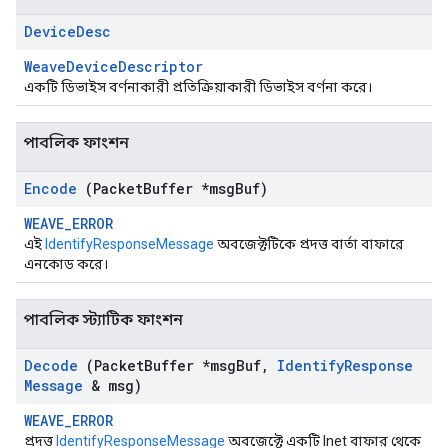
Device
Desc
WeaveDeviceDescriptor
একটি ডিভাইস বর্ণনাকারী প্রতিক্রিয়াকারী ডিভাইস বর্ণনা করে।
পাবলিক ফাংশন
Encode
(Packet
Buffer *msg
Buf)
WEAVE_ERROR
এই
IdentifyResponseMessage
অবজেক্টটিকে প্রদত্ত বার্তা বাফারে
এনকোড করে।
পাবলিক স্ট্যাটিক ফাংশন
Decode
(Packet
Buffer *msg
Buf
,
Identify
Response
Message
& msg)
WEAVE_ERROR
প্রদত্ত
IdentifyResponseMessage
অবজেক্টে একটি Inet বাফার থেকে