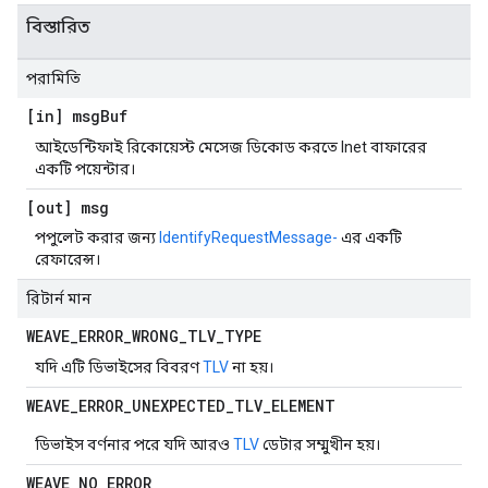
বিস্তারিত
পরামিতি
[in] msg
Buf
আইডেন্টিফাই রিকোয়েস্ট মেসেজ ডিকোড করতে Inet বাফারের
একটি পয়েন্টার।
[out] msg
পপুলেট করার জন্য
IdentifyRequestMessage-
এর একটি
রেফারেন্স।
রিটার্ন মান
WEAVE
_
ERROR
_
WRONG
_
TLV
_
TYPE
যদি এটি ডিভাইসের বিবরণ
TLV
না হয়।
WEAVE
_
ERROR
_
UNEXPECTED
_
TLV
_
ELEMENT
ডিভাইস বর্ণনার পরে যদি আরও
TLV
ডেটার সম্মুখীন হয়।
WEAVE
_
NO
_
ERROR