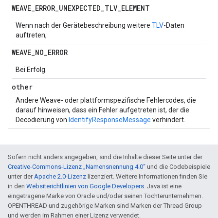
WEAVE
_
ERROR
_
UNEXPECTED
_
TLV
_
ELEMENT
Wenn nach der Gerätebeschreibung weitere
TLV
-Daten
auftreten,
WEAVE
_
NO
_
ERROR
Bei Erfolg.
other
Andere Weave- oder plattformspezifische Fehlercodes, die
darauf hinweisen, dass ein Fehler aufgetreten ist, der die
Decodierung von
IdentifyResponseMessage
verhindert.
Sofern nicht anders angegeben, sind die Inhalte dieser Seite unter der
Creative-Commons-Lizenz „Namensnennung 4.0“
und die Codebeispiele
unter der
Apache 2.0-Lizenz
lizenziert. Weitere Informationen finden Sie
in den
Websiterichtlinien von Google Developers
. Java ist eine
eingetragene Marke von Oracle und/oder seinen Tochterunternehmen.
OPENTHREAD und zugehörige Marken sind Marken der Thread Group
und werden im Rahmen einer Lizenz verwendet.