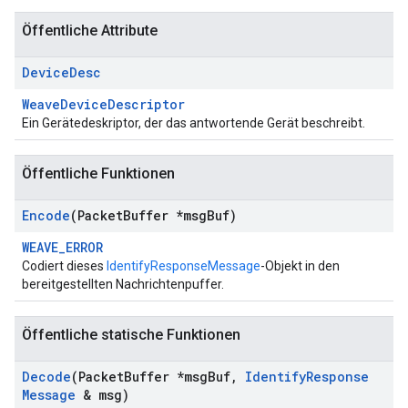
Öffentliche Attribute
Device
Desc
WeaveDeviceDescriptor
Ein Gerätedeskriptor, der das antwortende Gerät beschreibt.
Öffentliche Funktionen
Encode
(Packet
Buffer *msg
Buf)
WEAVE_ERROR
Codiert dieses
IdentifyResponseMessage
-Objekt in den
bereitgestellten Nachrichtenpuffer.
Öffentliche statische Funktionen
Decode
(Packet
Buffer *msg
Buf
,
Identify
Response
Message
& msg)