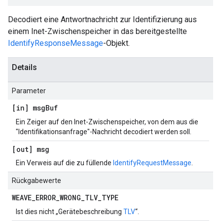
Decodiert eine Antwortnachricht zur Identifizierung aus
einem Inet-Zwischenspeicher in das bereitgestellte
IdentifyResponseMessage
-Objekt.
Details
Parameter
[in] msg
Buf
Ein Zeiger auf den Inet-Zwischenspeicher, von dem aus die
"Identifikationsanfrage"-Nachricht decodiert werden soll.
[out] msg
Ein Verweis auf die zu füllende
IdentifyRequestMessage
.
Rückgabewerte
WEAVE
_
ERROR
_
WRONG
_
TLV
_
TYPE
Ist dies nicht „Gerätebeschreibung
TLV
“.