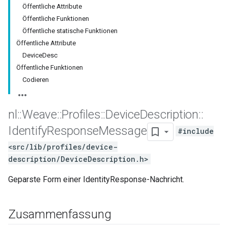
Öffentliche Attribute
Öffentliche Funktionen
Öffentliche statische Funktionen
Öffentliche Attribute
DeviceDesc
Öffentliche Funktionen
Codieren
nl
::
Weave
::
Profiles
::
Device
Description
::
Identify
Response
Message
#include
<src/lib/profiles/device-
description/DeviceDescription.h>
Geparste Form einer IdentityResponse-Nachricht.
Zusammenfassung