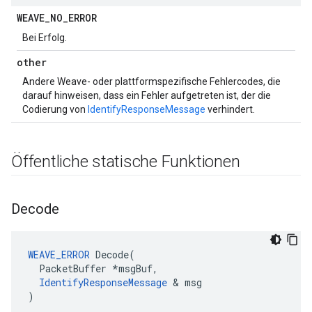
WEAVE
_
NO
_
ERROR
Bei Erfolg.
other
Andere Weave- oder plattformspezifische Fehlercodes, die
darauf hinweisen, dass ein Fehler aufgetreten ist, der die
Codierung von
IdentifyResponseMessage
verhindert.
Öffentliche statische Funktionen
Decode
WEAVE_ERROR
 Decode(

  PacketBuffer *msgBuf,

IdentifyResponseMessage
 & msg

)