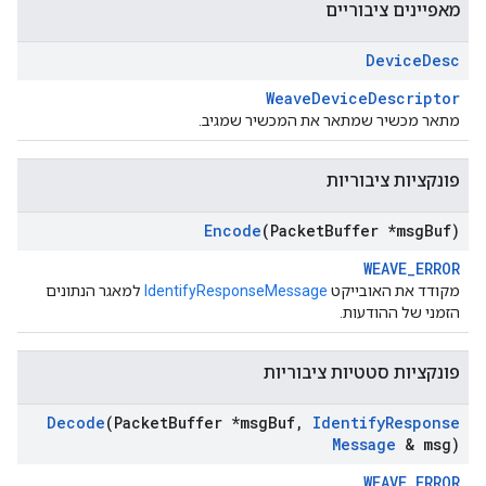
מאפיינים ציבוריים
Device
Desc
WeaveDeviceDescriptor
מתאר מכשיר שמתאר את המכשיר שמגיב.
פונקציות ציבוריות
Encode
(Packet
Buffer *msg
Buf)
WEAVE_ERROR
מקודד את האובייקט
IdentifyResponseMessage
למאגר הנתונים
הזמני של ההודעות.
פונקציות סטטיות ציבוריות
Decode
(Packet
Buffer *msg
Buf
,
Identify
Response
Message
& msg)
WEAVE_ERROR