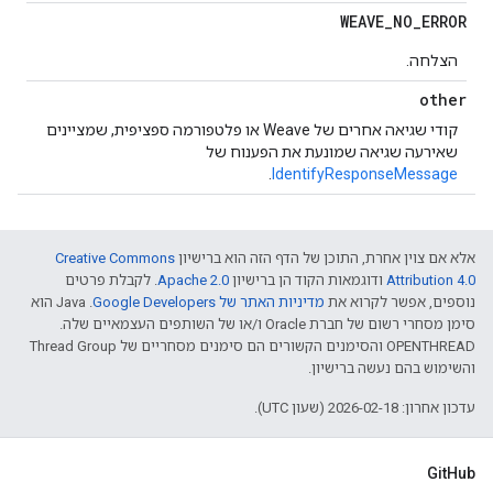
WEAVE
_
NO
_
ERROR
הצלחה.
other
קודי שגיאה אחרים של Weave או פלטפורמה ספציפית, שמציינים
שאירעה שגיאה שמונעת את הפענוח של
.
IdentifyResponseMessage
אלא אם צוין אחרת, התוכן של הדף הזה הוא ברישיון
Creative Commons
Attribution 4.0‏
ודוגמאות הקוד הן ברישיון
Apache 2.0‏
. לקבלת פרטים
נוספים, אפשר לקרוא את
מדיניות האתר של Google Developers‏
.‏ Java הוא
סימן מסחרי רשום של חברת Oracle ו/או של השותפים העצמאיים שלה.
‫OPENTHREAD והסימנים הקשורים הם סימנים מסחריים של Thread Group
והשימוש בהם נעשה ברישיון.
עדכון אחרון: 2026-02-18 (שעון UTC).
GitHub