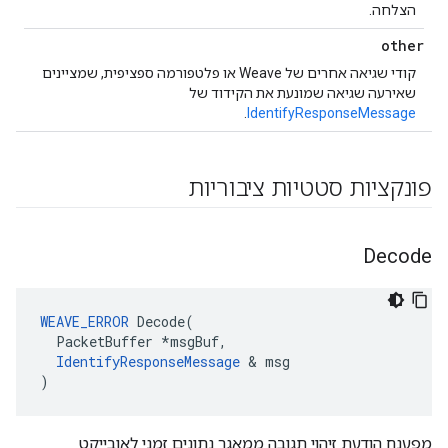
הצלחה.
other
קודי שגיאה אחרים של Weave או פלטפורמה ספציפית, שמציינים
שאירעה שגיאה שמונעת את הקידוד של
.
IdentifyResponseMessage
פונקציות סטטיות ציבוריות
Decode
WEAVE_ERROR
 Decode(

  PacketBuffer *msgBuf,

IdentifyResponseMessage
 & msg

)
מפענח הודעת זיהוי תגובה ממאגר נתונים זמני לאובייקט