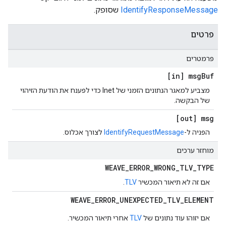
IdentifyResponseMessage
שסופק.
פרטים
פרמטרים
[in] msg
Buf
מצביע למאגר הנתונים הזמני של Inet כדי לפענח את הודעת הזיהוי
של הבקשה.
[out] msg
הפניה ל-
IdentifyRequestMessage
לצורך אכלוס.
מוחזר ערכים
WEAVE
_
ERROR
_
WRONG
_
TLV
_
TYPE
אם זה לא תיאור המכשיר
TLV
.
WEAVE
_
ERROR
_
UNEXPECTED
_
TLV
_
ELEMENT
אם יזוהו עוד נתונים של
TLV
אחרי תיאור המכשיר.