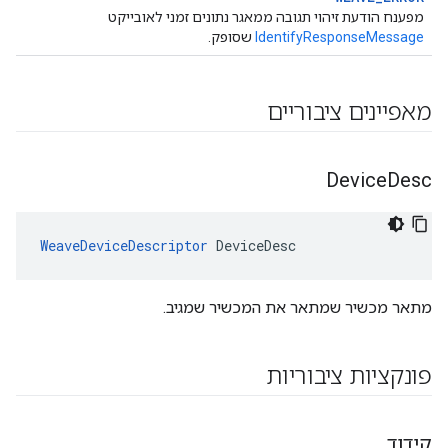
מפענח הודעת זיהוי תגובה ממאגר נתונים זמני לאובייקט
IdentifyResponseMessage
שסופק.
מאפיינים ציבוריים
Device
Desc
WeaveDeviceDescriptor
 DeviceDesc
מתאר מכשיר שמתאר את המכשיר שמגיב.
פונקציות ציבוריות
קידוד