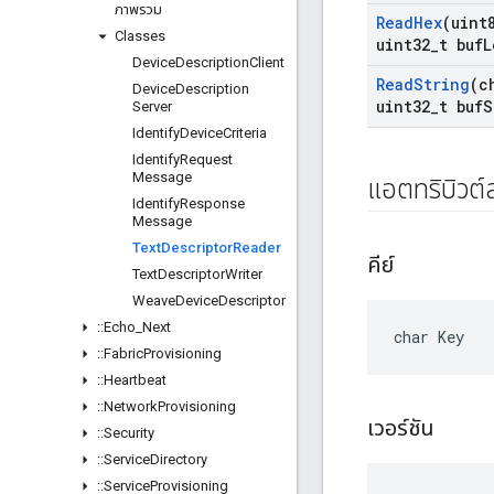
ภาพรวม
Read
Hex
(uint
Classes
uint32
_
t buf
L
Device
Description
Client
Read
String
(c
Device
Description
uint32
_
t buf
S
Server
Identify
Device
Criteria
Identify
Request
Message
แอตทริบิวต
Identify
Response
Message
Text
Descriptor
Reader
คีย์
Text
Descriptor
Writer
Weave
Device
Descriptor
::
Echo
_
Next
char Key
::
Fabric
Provisioning
::
Heartbeat
::
Network
Provisioning
เวอร์ชัน
::
Security
::
Service
Directory
::
Service
Provisioning