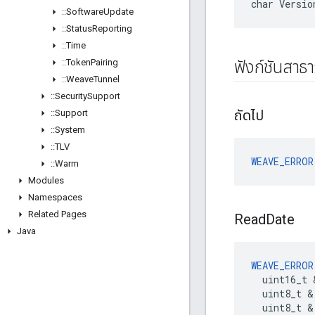
char Versio
::
Software
Update
::
Status
Reporting
::
Time
::
Token
Pairing
ฟังก์ชันสาธ
::
Weave
Tunnel
::
Security
Support
ถัดไป
::
Support
::
System
::
TLV
WEAVE_ERROR
::
Warm
Modules
Namespaces
Related Pages
Read
Date
Java
WEAVE_ERROR
  uint16_t 
  uint8_t &
  uint8_t & 