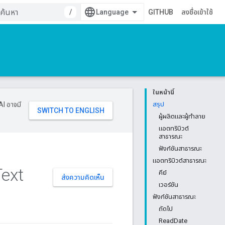
/
GITHUB
ลงชื่อเข้าใช้
ในหน้านี้
AI อาจมี
สรุป
ผู้ผลิตและผู้ทำลาย
แอตทริบิวต์
สาธารณะ
ฟังก์ชันสาธารณะ
แอตทริบิวต์สาธารณะ
Text
คีย์
ส่งความคิดเห็น
เวอร์ชัน
ฟังก์ชันสาธารณะ
ถัดไป
ReadDate