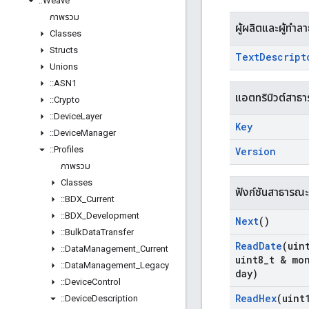
::
Weave
ภาพรวม
ผู้ผลิตและผู้ทำล
Classes
Structs
Text
Descript
Unions
::
ASN1
แอตทริบิวต์สาธ
::
Crypto
::
Device
Layer
Key
::
Device
Manager
::
Profiles
Version
ภาพรวม
Classes
ฟังก์ชันสาธารณะ
::
BDX
_
Current
::
BDX
_
Development
Next
()
::
Bulk
Data
Transfer
Read
Date
(uin
::
Data
Management
_
Current
uint8
_
t & mo
::
Data
Management
_
Legacy
day)
::
Device
Control
Read
Hex
(uint
::
Device
Description