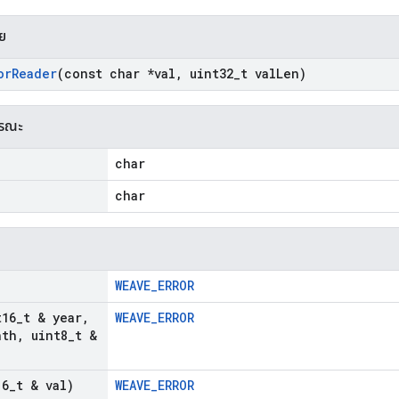
าย
or
Reader
(const char *val
,
uint32
_
t val
Len)
ารณะ
char
char
WEAVE_ERROR
t16
_
t & year
,
WEAVE_ERROR
nth
,
uint8
_
t &
16
_
t & val)
WEAVE_ERROR