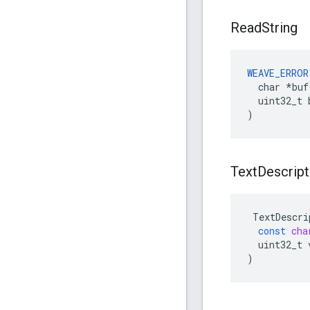
Read
String
WEAVE_ERROR
  char *buf,
  uint32_t b
)
Text
Descript
TextDescri
const
cha
uint32_t
)