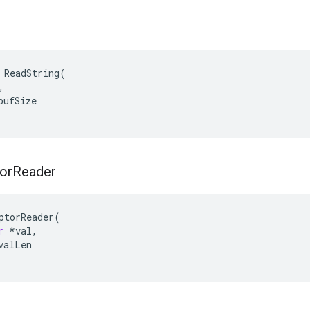
 ReadString(



ufSize

or
Reader
ptorReader
(
r
*
val
,
valLen