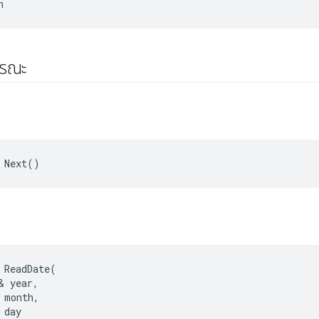
n
ารณะ
 Next()
 ReadDate(

& year,

 month,

day
