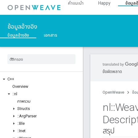
คำแนะนำ
Happy
ข้อมูลอ
ข้อมูลอ้างอิง
ข้อมูลอ้างอิง
เอกสาร
ข้อผิดพลาด
C++
Overview
OpenWeave
ข้อ
::
nl
ภาพรวม
nl
::
Wea
Structs
Descrip
::
Arg
Parser
::
Ble
สรุป
::
Inet