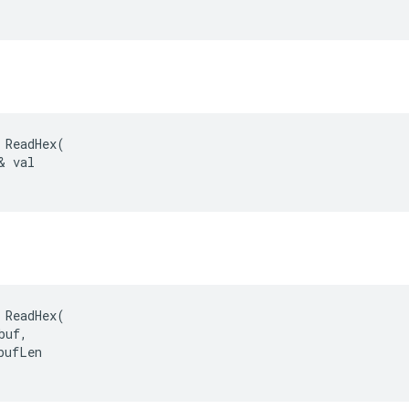
 ReadHex(

& val

 ReadHex(

uf,

bufLen
