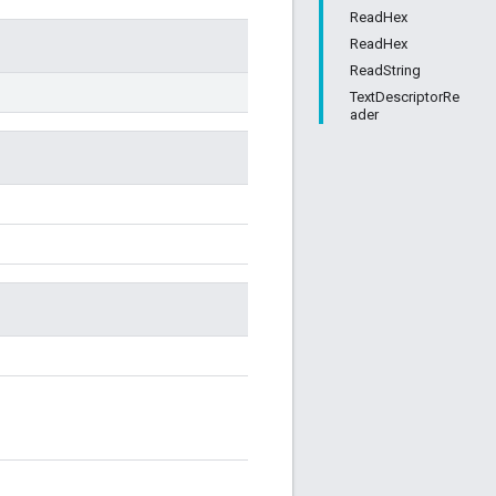
ReadHex
ReadHex
ReadString
TextDescriptorRe
ader