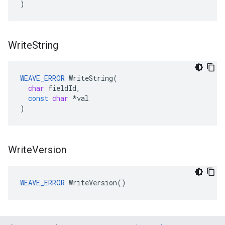
)
Write
String
WEAVE_ERROR
WriteString
(
char
fieldId
,
const
char
*
val
)
Write
Version
WEAVE_ERROR
 WriteVersion()