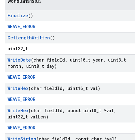
ฟังก์ชันสาธารณะ
Finalize
()
WEAVE_ERROR
Get
Length
Written
()
uint32_t
Write
Date
(char field
Id
,
uint16
_
t year
,
uint8
_
t
month
,
uint8
_
t day)
WEAVE_ERROR
Write
Hex
(char field
Id
,
uint16
_
t val)
WEAVE_ERROR
Write
Hex
(char field
Id
,
const uint8
_
t *val
,
uint32
_
t val
Len)
WEAVE_ERROR
Write
String
(char field
Id
,
const char *val)