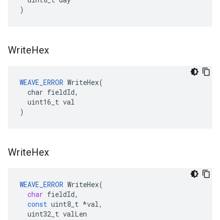
)
Write
Hex
WEAVE_ERROR
 WriteHex(

  char fieldId,

  uint16_t val

)
Write
Hex
WEAVE_ERROR
WriteHex
(
char
fieldId
,
const
uint8_t
*
val
,
uint32_t
valLen