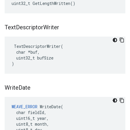
uint32_t GetLengthWritten()
Text
Descriptor
Writer
 TextDescriptorWriter(

  char *buf,

  uint32_t bufSize

)
Write
Date
WEAVE_ERROR
 WriteDate(

  char fieldId,

  uint16_t year,

  uint8_t month,

  uint8_t day
