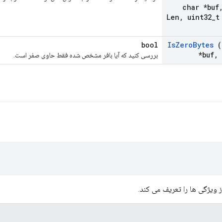
char *buf
Len
,
uint32
_
t
bool
Is
Zero
Bytes
(
*buf
,
بررسی کنید که آیا بافر مشخص شده فقط حاوی صفر است.
 ویژگی ها را تعریف می کند.