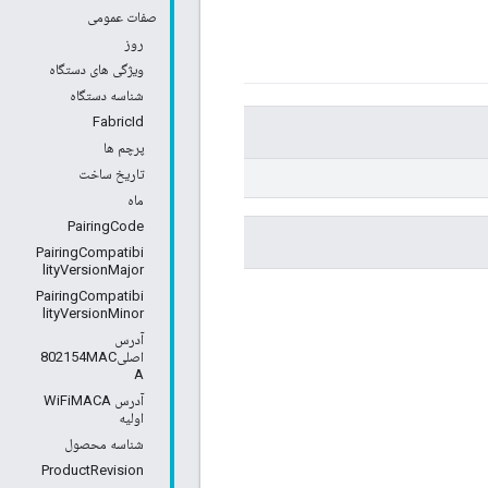
صفات عمومی
روز
ویژگی های دستگاه
شناسه دستگاه
FabricId
پرچم ها
تاریخ ساخت
ماه
PairingCode
PairingCompatibi
lityVersionMajor
PairingCompatibi
lityVersionMinor
آدرس
اصلی802154MAC
A
آدرس WiFiMACA
اولیه
شناسه محصول
ProductRevision