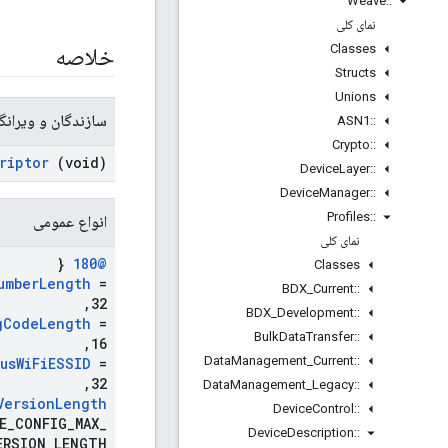
Weave
::
نمای کلی
Classes
خلاصه
Structs
Unions
سازندگان و ویرانگ
ASN1
::
Crypto
::
riptor
(void)
Device
Layer
::
Device
Manager
::
Profiles
::
انواع عمومی
نمای کلی
{
@180
Classes
umber
Length
=
BDX
_
Current
::
,
32
BDX
_
Development
::
g
Code
Length
=
Bulk
Data
Transfer
::
,
16
Data
Management
_
Current
::
us
Wi
Fi
ESSID
=
,
32
Data
Management
_
Legacy
::
Version
Length
Device
Control
::
E
_
CONFIG
_
MAX
_
Device
Description
::
ERSION
_
LENGTH