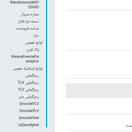
RendezvousWiFi
ESSID
شماره سریال
نسخه نرم افزار
شناسه فروشنده
سال
توابع عمومی
پاک کردن
WeaveDeviceDe
scriptor
توابع استاتیک عمومی
رمزگشایی
رمزگشایی TLV
رمزگشایی TLV
رمزگشایی متن
EncodeTLV
EncodeTLV
EncodeText
IsZeroBytes
است.