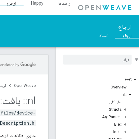
راهنماها
Happy
ارجاع
ارجاع
ارجاع
اسناد
C++
OpenWeave
ارجا
Overview
nl
::
nl
::
بافت
::
نمای کلی
Structs
ofiles/device-
Arg
Parser
::
Description.h>
Ble
::
Inet
::
حاوی اطلاعات توصیفی در