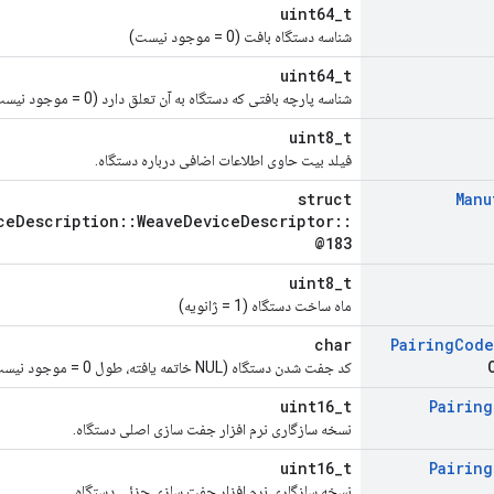
uint64_t
شناسه دستگاه بافت (0 = موجود نیست)
uint64_t
شناسه پارچه بافتی که دستگاه به آن تعلق دارد (0 = موجود نیست)
uint8_t
فیلد بیت حاوی اطلاعات اضافی درباره دستگاه.
struct
Manu
ceDescription::WeaveDeviceDescriptor::
@183
uint8_t
ماه ساخت دستگاه (1 = ژانویه)
char
Pairing
Code
کد جفت شدن دستگاه (NUL خاتمه یافته، طول 0 = موجود نیست)
uint16_t
Pairing
نسخه سازگاری نرم افزار جفت سازی اصلی دستگاه.
uint16_t
Pairing
نسخه سازگاری نرم افزار جفت سازی جزئی دستگاه.