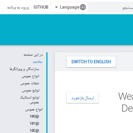
GITHUB
ورود به برنامه
در این صفحه
خلاصه
سازندگان و ویرانگرها
انواع عمومی
صفات عمومی
توابع عمومی
توابع استاتیک
ارسال بازخورد
عمومی
De
انواع عمومی
@180
@181
@182