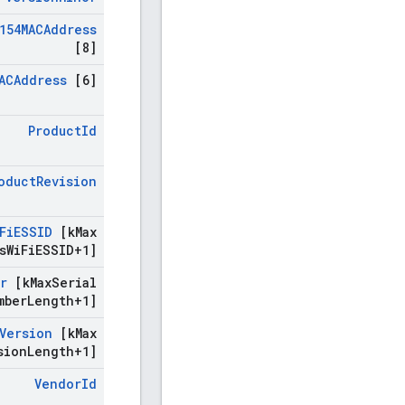
2154MACAddress
[8]
ACAddress
[6]
Product
Id
oduct
Revision
Fi
ESSID
[k
Max
s
Wi
Fi
ESSID+1]
r
[k
Max
Serial
mber
Length+1]
Version
[k
Max
sion
Length+1]
Vendor
Id