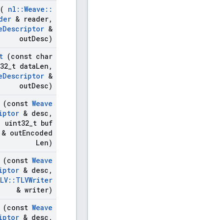
(
nl
::
Weave
::
der
& reader
,
e
Descriptor
&
out
Desc)
t
(const char
32
_
t data
Len
,
e
Descriptor
&
out
Desc)
(const
Weave
iptor
& desc
,
,
uint32
_
t buf
 & out
Encoded
Len)
(const
Weave
iptor
& desc
,
LV
::
TLVWriter
& writer)
(const
Weave
iptor
& desc
,