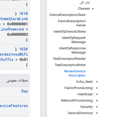
نمای کلی
}
Classes
{
@181
Device
Description
Client
Home
Alarm
Link
Device
Description
e
= 0x00000001
Server
Line
Powered
=
Identify
Device
Criteria
0x00000002
Identify
Request
}
Message
Identify
Response
{
@182
Message
endezvous
Wi
Fi
Text
Descriptor
Reader
DSuffix
= 0x01
}
Text
Descriptor
Writer
Weave
Device
Descriptor
صفات عمومی
Echo
_
Next
::
Fabric
Provisioning
::
Day
Heartbeat
::
Network
Provisioning
::
evice
Features
Security
::
Service
Directory
::