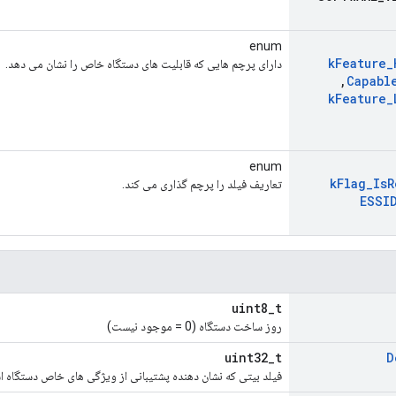
enum
k
Feature
_
دارای پرچم هایی که قابلیت های دستگاه خاص را نشان می دهد.
,
Capabl
k
Feature
_
enum
k
Flag
_
Is
R
تعاریف فیلد را پرچم گذاری می کند.
ESSI
uint8_t
روز ساخت دستگاه (0 = موجود نیست)
uint32_t
D
فیلد بیتی که نشان دهنده پشتیبانی از ویژگی های خاص دستگاه 