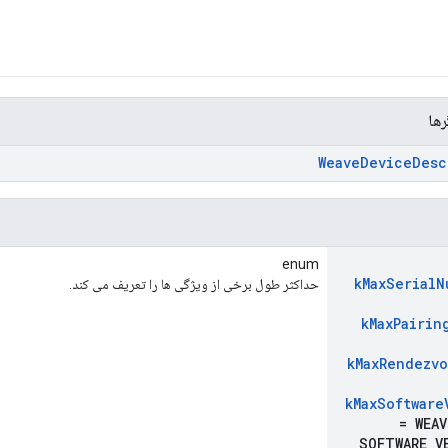
رها
Weave
Device
Desc
enum
k
Max
Serial
N
حداکثر طول برخی از ویژگی ها را تعریف می کند.
k
Max
Pairin
k
Max
Rendezvo
k
Max
Software
= WEAV
SOFTWARE
_
V