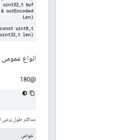
,
uint32
_
t buf
 & out
Encoded
Len)
const uint8
_
t
uint32
_
t len)
انواع عمومی
@180
حداکثر طول برخی از
خواص