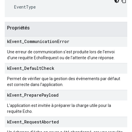
 EventType
Propriétés
k
Event
_
Communication
Error
Une erreur de communication s'est produite lors de l'envoi
d'une requête EchoRequest ou de l'attente d'une réponse.
k
Event
_
Default
Check
Permet de vérifier que la gestion des événements par défaut
est correcte dans l'application.
k
Event
_
Prepare
Payload
L'application est invitée à préparer la charge utile pour la
requête Echo.
k
Event
_
Request
Aborted