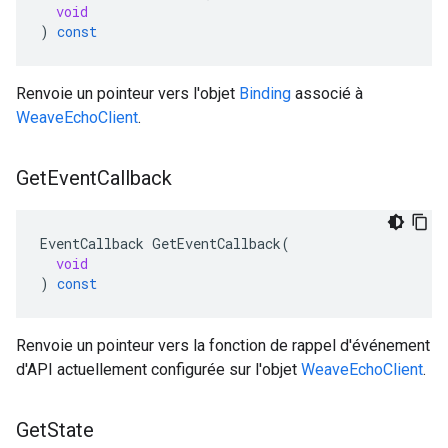
void
)
const
Renvoie un pointeur vers l'objet
Binding
associé à
WeaveEchoClient
.
Get
Event
Callback
EventCallback
GetEventCallback
(
void
)
const
Renvoie un pointeur vers la fonction de rappel d'événement
d'API actuellement configurée sur l'objet
WeaveEchoClient
.
Get
State