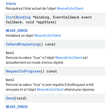
State
Récupérez l'état actuel de l'objet
WeaveEchoClient
.
Init
(
Binding
*binding
,
Event
Callback event
Callback
,
void *app
State)
WEAVE_ERROR
Initialisez un objet
WeaveEchoClient
.
Is
Send
Rrepeating
() const
bool
Renvoie la valeur "true" si l'objet
WeaveEchoClient
est
actuellement en mode d'envoi répété.
Request
In
Progress
() const
bool
Renvoie la valeur "true" si une requête EchoRequest a été
envoyée et si l'objet
WeaveEchoClient
attend une réponse.
Send
(void)
WEAVE_ERROR