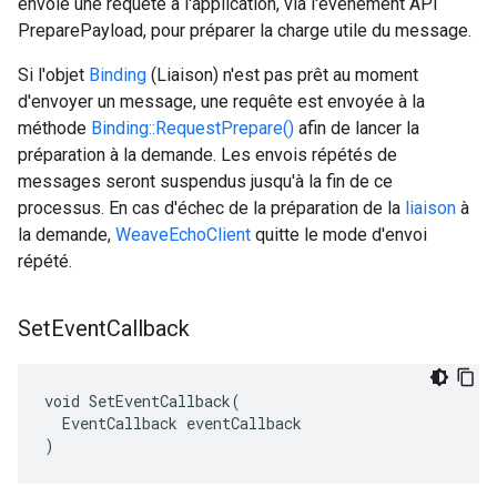
envoie une requête à l'application, via l'événement API
PreparePayload, pour préparer la charge utile du message.
Si l'objet
Binding
(Liaison) n'est pas prêt au moment
d'envoyer un message, une requête est envoyée à la
méthode
Binding::RequestPrepare()
afin de lancer la
préparation à la demande. Les envois répétés de
messages seront suspendus jusqu'à la fin de ce
processus. En cas d'échec de la préparation de la
liaison
à
la demande,
WeaveEchoClient
quitte le mode d'envoi
répété.
Set
Event
Callback
void SetEventCallback(

  EventCallback eventCallback

)