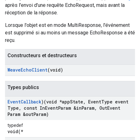
après l'envoi d'une requête EchoRequest, mais avant la
réception de la réponse.
Lorsque l'objet est en mode MultiResponse, l'événement
est supprimé si au moins un message EchoResponse a été
reçu.
Constructeurs et destructeurs
Weave
Echo
Client
(void)
Types publics
Event
Callback
)(void *app
State
,
Event
Type event
Type
,
const In
Event
Param &in
Param
,
Out
Event
Param &out
Param)
typedef
void(*