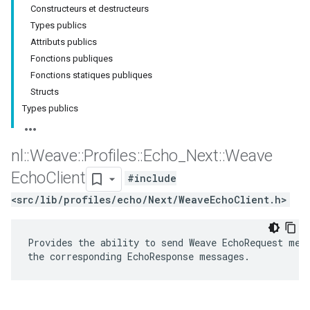
Constructeurs et destructeurs
Types publics
Attributs publics
Fonctions publiques
Fonctions statiques publiques
Structs
Types publics
nl
::
Weave
::
Profiles
::
Echo
_
Next
::
Weave
Echo
Client
#include
<src/lib/profiles/echo/Next/WeaveEchoClient.h>
Provides the ability to send Weave EchoRequest mess
the corresponding EchoResponse messages.