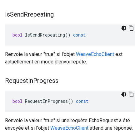
Is
Send
Rrepeating
bool
IsSendRrepeating
()
const
Renvoie la valeur "true" si l'objet
WeaveEchoClient
est
actuellement en mode d'envoi répété.
Request
In
Progress
bool
RequestInProgress
()
const
Renvoie la valeur "true" si une requête EchoRequest a été
envoyée et si l'objet
WeaveEchoClient
attend une réponse.