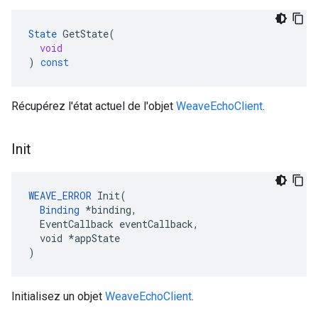
State
GetState
(
void
)
const
Récupérez l'état actuel de l'objet
WeaveEchoClient
.
Init
WEAVE_ERROR
 Init(

Binding
 *binding,

  EventCallback eventCallback,

  void *appState

)
Initialisez un objet
WeaveEchoClient
.