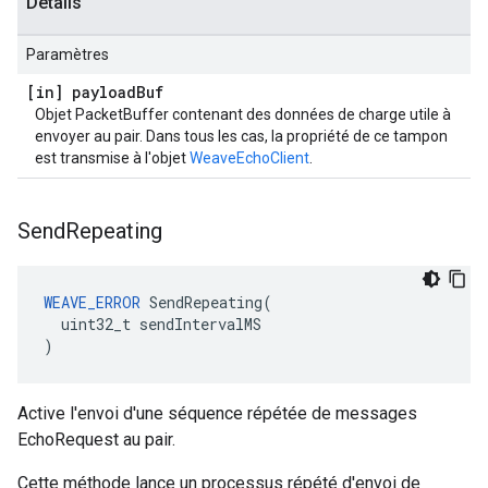
Détails
Paramètres
[in] payload
Buf
Objet PacketBuffer contenant des données de charge utile à
envoyer au pair. Dans tous les cas, la propriété de ce tampon
est transmise à l'objet
WeaveEchoClient
.
Send
Repeating
WEAVE_ERROR
 SendRepeating(

  uint32_t sendIntervalMS

)
Active l'envoi d'une séquence répétée de messages
EchoRequest au pair.
Cette méthode lance un processus répété d'envoi de