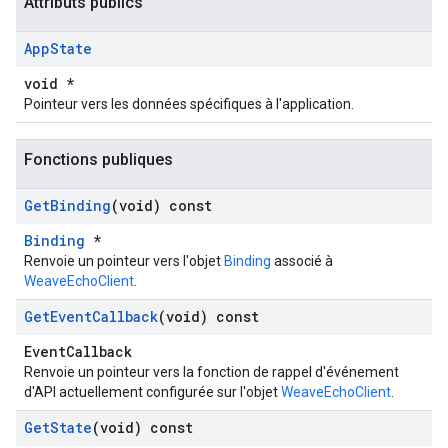
Attributs publics
App
State
void *
Pointeur vers les données spécifiques à l'application.
Fonctions publiques
Get
Binding
(void) const
Binding
*
Renvoie un pointeur vers l'objet
Binding
associé à
WeaveEchoClient
.
Get
Event
Callback
(void) const
EventCallback
Renvoie un pointeur vers la fonction de rappel d'événement
d'API actuellement configurée sur l'objet
WeaveEchoClient
.
Get
State
(void) const