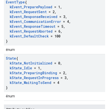
Event
Type
{
k
Event
_
Prepare
Payload
= 1
,
k
Event
_
Request
Sent
= 2
,
k
Event
_
Response
Received
= 3
,
k
Event
_
Communication
Error
= 4
,
k
Event
_
Response
Timeout
= 5
,
k
Event
_
Request
Aborted
= 6
,
k
Event
_
Default
Check
= 100
}
énum
State
{
k
State
_
Not
Initialized
= 0
,
k
State
_
Idle
= 1
,
k
State
_
Preparing
Binding
= 2
,
k
State
_
Request
In
Progress
= 3
,
k
State
_
Waiting
To
Send
= 4
}
énum