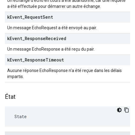
Un échange d'écho en cours a été abandonné, car une requête
a été effectuée pour démarrer un autre échange.
k
Event
_
Request
Sent
Un message EchoRequest a été envoyé au pair.
k
Event
_
Response
Received
Un message EchoResponse a été reçu du pair.
k
Event
_
Response
Timeout
Aucune réponse EchoResponse n'a été reçue dans les délais
impartis.
État
 State