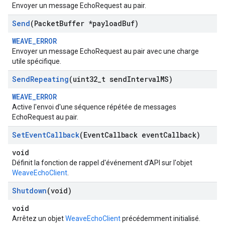
Envoyer un message EchoRequest au pair.
Send
(Packet
Buffer *payload
Buf)
WEAVE_ERROR
Envoyer un message EchoRequest au pair avec une charge
utile spécifique.
Send
Repeating
(uint32
_
t send
Interval
MS)
WEAVE_ERROR
Active l'envoi d'une séquence répétée de messages
EchoRequest au pair.
Set
Event
Callback
(Event
Callback event
Callback)
void
Définit la fonction de rappel d'événement d'API sur l'objet
WeaveEchoClient
.
Shutdown
(void)
void
Arrêtez un objet
WeaveEchoClient
précédemment initialisé.