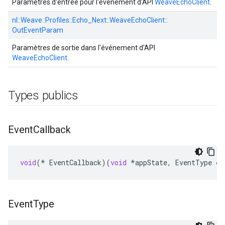
Paramètres d'entrée pour l'événement d'API
WeaveEchoClient
.
nl::
Weave::
Profiles::
Echo_Next::
WeaveEchoClient::
OutEventParam
Paramètres de sortie dans l'événement d'API
WeaveEchoClient
.
Types publics
Event
Callback
void
(
*
EventCallback
)(
void
*
appState
,
EventType
ev
Event
Type