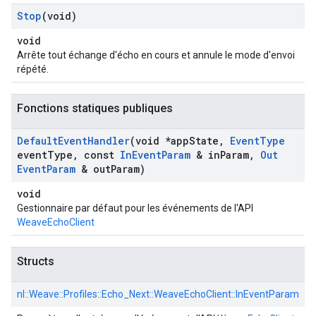
Stop
(void)
void
Arrête tout échange d'écho en cours et annule le mode d'envoi
répété.
Fonctions statiques publiques
Default
Event
Handler
(void *app
State
,
Event
Type
event
Type
,
const
In
Event
Param
& in
Param
,
Out
Event
Param
& out
Param)
void
Gestionnaire par défaut pour les événements de l'API
WeaveEchoClient
Structs
nl::
Weave::
Profiles::
Echo_Next::
WeaveEchoClient::
InEventParam