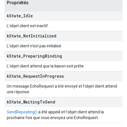
Propriétés
k
State
_
Idle
L'objet client est inactif.
k
State
_
Not
Initialized
L'objet client n'est pas initialisé.
k
State
_
Preparing
Binding
L'objet client attend que la liaison soit prête.
k
State
_
Request
In
Progress
Un message EchoRequest a été envoyé et l'objet client attend
une réponse.
k
State
_
Waiting
To
Send
SendRepeating()
a été appelé et l'objet client attend la
prochaine fois que vous envoyez une EchoRequest.