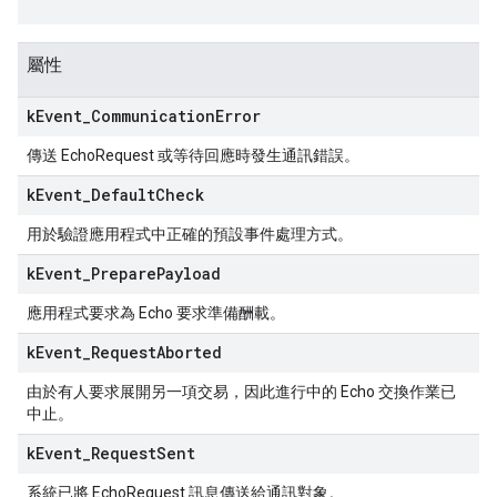
屬性
k
Event
_
Communication
Error
傳送 EchoRequest 或等待回應時發生通訊錯誤。
k
Event
_
Default
Check
用於驗證應用程式中正確的預設事件處理方式。
k
Event
_
Prepare
Payload
應用程式要求為 Echo 要求準備酬載。
k
Event
_
Request
Aborted
由於有人要求展開另一項交易，因此進行中的 Echo 交換作業已
中止。
k
Event
_
Request
Sent
系統已將 EchoRequest 訊息傳送給通訊對象。