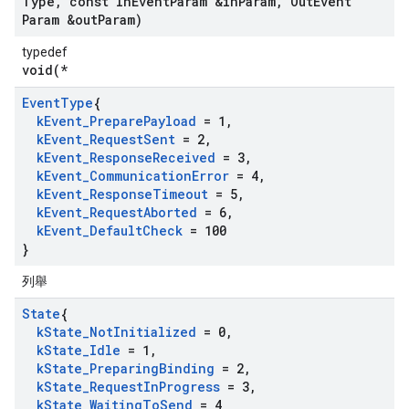
Type
,
const In
Event
Param &in
Param
,
Out
Event
Param &out
Param)
typedef
void(*
Event
Type
{
k
Event
_
Prepare
Payload
= 1
,
k
Event
_
Request
Sent
= 2
,
k
Event
_
Response
Received
= 3
,
k
Event
_
Communication
Error
= 4
,
k
Event
_
Response
Timeout
= 5
,
k
Event
_
Request
Aborted
= 6
,
k
Event
_
Default
Check
= 100
}
列舉
State
{
k
State
_
Not
Initialized
= 0
,
k
State
_
Idle
= 1
,
k
State
_
Preparing
Binding
= 2
,
k
State
_
Request
In
Progress
= 3
,
k
State
_
Waiting
To
Send
= 4