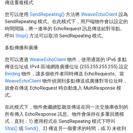
傳送重複模式
您可以使用
SendRepeating()
方法將
WeaveEchoClient
設為
SendRepeating 模式。在此模式下，用戶端物件會以設定的
時間間隔，將一連串的 EchoRequest 訊息傳送給對等點。
呼叫
Stop()
方法可以取消 SendRepeating 模式。
多點傳播和廣播
您可以透過
WeaveEchoClient
物件，使用適當的 IPv6 多點
傳送位址或 IPv4 區域網路廣播位址 (255.255.255.255) 設定
Binding
物件，讓多個收件者同時傳送 EchoRequests。當
WeaveEchoClient
物件偵測到多點傳送或廣播對等位址時，
就會在傳送 EchoRequest 時自動進入 MultiResponse 模
式。
在此模式下，物件會繼續監聽並傳送在同一次交換庫收到的
所有傳入 EchoResponse 訊息。物件會保持在多重回應模
式，直到：1) 應用程式在 SendRepeating 模式下呼叫
Stop()
或
Send()
、2) 傳送另一個要求的時間，或 3) 未收到