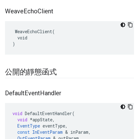
Weave
Echo
Client
 WeaveEchoClient(

  void

)
公開的靜態函式
Default
Event
Handler
void
DefaultEventHandler
(
void
*
appState
,
EventType
eventType
,
const
InEventParam
&
inParam
,
OutEventParam
&
outParam