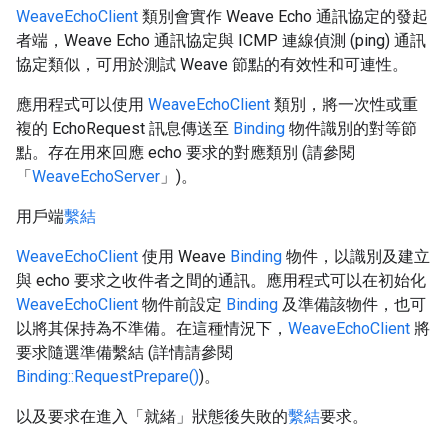
WeaveEchoClient
類別會實作 Weave Echo 通訊協定的發起
者端，Weave Echo 通訊協定與 ICMP 連線偵測 (ping) 通訊
協定類似，可用於測試 Weave 節點的有效性和可連性。
應用程式可以使用
WeaveEchoClient
類別，將一次性或重
複的 EchoRequest 訊息傳送至
Binding
物件識別的對等節
點。存在用來回應 echo 要求的對應類別 (請參閱
「
WeaveEchoServer
」)。
用戶端
繫結
WeaveEchoClient
使用 Weave
Binding
物件，以識別及建立
與 echo 要求之收件者之間的通訊。應用程式可以在初始化
WeaveEchoClient
物件前設定
Binding
及準備該物件，也可
以將其保持為不準備。在這種情況下，
WeaveEchoClient
將
要求隨選準備繫結 (詳情請參閱
Binding::RequestPrepare()
)。
以及要求在進入「就緒」狀態後失敗的
繫結
要求。