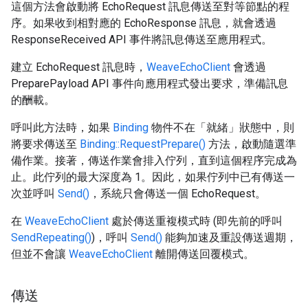
這個方法會啟動將 EchoRequest 訊息傳送至對等節點的程
序。如果收到相對應的 EchoResponse 訊息，就會透過
ResponseReceived API 事件將訊息傳送至應用程式。
建立 EchoRequest 訊息時，
WeaveEchoClient
會透過
PreparePayload API 事件向應用程式發出要求，準備訊息
的酬載。
呼叫此方法時，如果
Binding
物件不在「就緒」狀態中，則
將要求傳送至
Binding::RequestPrepare()
方法，啟動隨選準
備作業。接著，傳送作業會排入佇列，直到這個程序完成為
止。此佇列的最大深度為 1。因此，如果佇列中已有傳送一
次並呼叫
Send()
，系統只會傳送一個 EchoRequest。
在
WeaveEchoClient
處於傳送重複模式時 (即先前的呼叫
SendRepeating()
)，呼叫
Send()
能夠加速及重設傳送週期，
但並不會讓
WeaveEchoClient
離開傳送回覆模式。
傳送