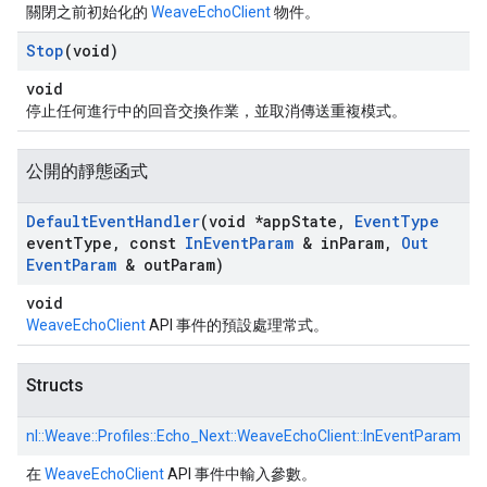
關閉之前初始化的
WeaveEchoClient
物件。
Stop
(void)
void
停止任何進行中的回音交換作業，並取消傳送重複模式。
公開的靜態函式
Default
Event
Handler
(void *app
State
,
Event
Type
event
Type
,
const
In
Event
Param
& in
Param
,
Out
Event
Param
& out
Param)
void
WeaveEchoClient
API 事件的預設處理常式。
Structs
nl::
Weave::
Profiles::
Echo_Next::
WeaveEchoClient::
InEventParam
在
WeaveEchoClient
API 事件中輸入參數。