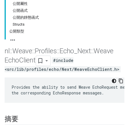
公開屬性
公開函式
公開的靜態函式
Structs
公開類型
nl
::
Weave
::
Profiles
::
Echo
_
Next
::
Weave
Echo
Client
#include
<src/lib/profiles/echo/Next/WeaveEchoClient.h>
Provides the ability to send Weave EchoRequest mess
the corresponding EchoResponse messages.
摘要