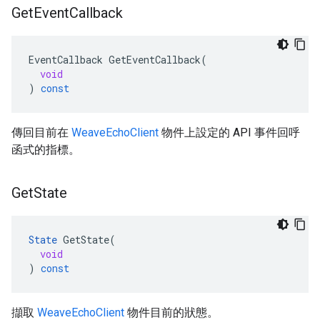
Get
Event
Callback
EventCallback
GetEventCallback
(
void
)
const
傳回目前在
WeaveEchoClient
物件上設定的 API 事件回呼
函式的指標。
Get
State
State
GetState
(
void
)
const
擷取
WeaveEchoClient
物件目前的狀態。