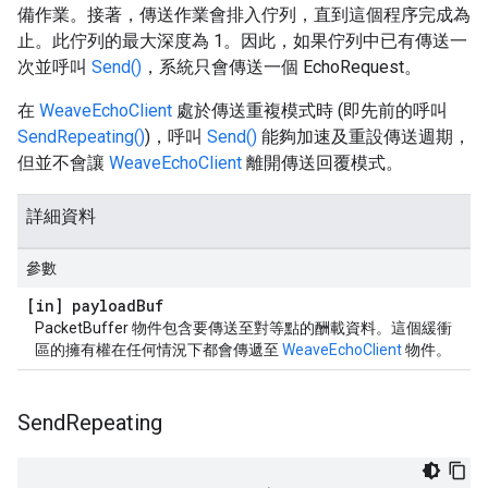
備作業。接著，傳送作業會排入佇列，直到這個程序完成為
止。此佇列的最大深度為 1。因此，如果佇列中已有傳送一
次並呼叫
Send()
，系統只會傳送一個 EchoRequest。
在
WeaveEchoClient
處於傳送重複模式時 (即先前的呼叫
SendRepeating()
)，呼叫
Send()
能夠加速及重設傳送週期，
但並不會讓
WeaveEchoClient
離開傳送回覆模式。
詳細資料
參數
[in] payload
Buf
PacketBuffer 物件包含要傳送至對等點的酬載資料。這個緩衝
區的擁有權在任何情況下都會傳遞至
WeaveEchoClient
物件。
Send
Repeating