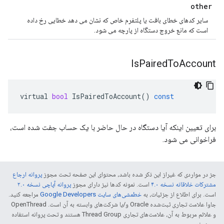
other
سایر کدهای خطای بافت یا پلتفرم خاص که نشان می دهد خطایی رخ داده
است که مانع خروج دستگاه از پارچه می شود.
Is
Paired
To
Account
virtual
bool
IsPairedToAccount
()
const
برای تعیین اینکه آیا دستگاه در حال حاضر با یک حساب جفت شده است،
فراخوانی می شود.
جز در مواردی که غیراز این ذکر شده باشد، محتوای این صفحه تحت مجوز
پروانه ارجاع
مشترکات خلاقانه نسخه ۴.۰
است. نمونه کدها نیز دارای مجوز
پروانه آپاچی نسخه ۲.۰
است. برای اطلاع از جزئیات، به
خطمشی‌های سایت Google Developers‏
مراجعه کنید.
جاوا علامت تجاری ثبت‌شده Oracle و/یا شرکت‌های وابسته به آن است. ‫OpenThread
و علائم مربوط به آن، علامت‌های تجاری Thread Group هستند و تحت پروانه استفاده