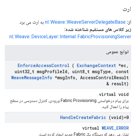
ارث
از:
nl::Weave::WeaveServerDelegateBase
به ارث می برد
زیر کلاس های مستقیم شناخته شده:
nl::Weave::DeviceLayer::Internal::FabricProvisioningServer
توابع عمومی
Enforce
Access
Control
(
Exchange
Context
*ec
,
uint32
_
t msg
Profile
Id
,
uint8
_
t msg
Type
,
const
Weave
Message
Info
*msg
Info
,
Access
Control
Result
& result)
virtual void
برای پیام درخواستی Fabric Provisioning ورودی، کنترل دسترسی در سطح
پیام را اعمال کنید.
Handle
Create
Fabric
(void)=0
virtual
WEAVE_ERROR
نشان می دهد که دستگاه یک Fabric جدید ایجاد کرده است.