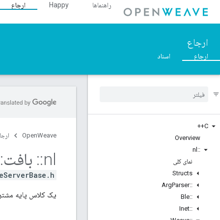
راهنماها
Happy
ارجاع
ارجاع
ارجاع
اسناد
C++
OpenWeave
ارجا
Overview
nl
::
nl
::
بافت
::
نمای کلی
Structs
eServerBase.h>
Arg
Parser
::
یک کلاس پایه مشترک ب
Ble
::
Inet
::