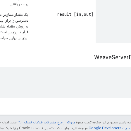
پیام دریافتی.
,
out] result
[in
یک مقدار شمارش شد
دسترسی را برای پی
به روش، مقدار نشان
فرآیند ارزیابی است
ارزیابی نهایی سیاس
Weave
Server


 شده باشد، محتوای این صفحه تحت مجوز
پروانه ارجاع مشترکات خلاقانه نسخه ۴.۰
است. نمونه ک
Google Dev‏