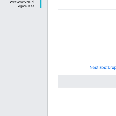
WeaveServerDel
egateBase