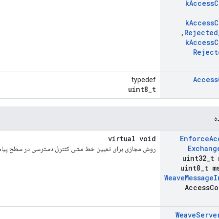
k
Access
C
k
Access
C
,
Rejected
k
Access
C
Reject
Access
typedef
uint8_t
ه
virtual void
Enforce
Ac
Exchang
روش مجازی برای تعیین خط مشی کنترل دسترسی در سطح پیام 
uint32
_
t 
uint8
_
t m
Weave
Message
I
Access
Co
Weave
Serve