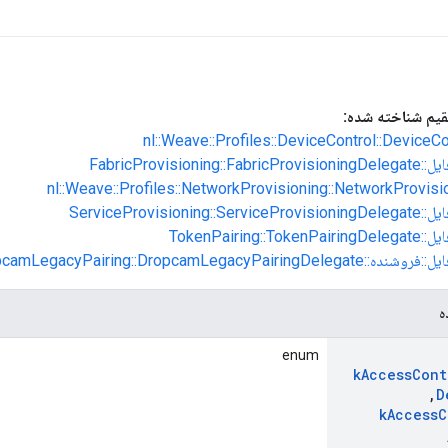
یم شناخته شده:
nl::Weave::Profiles::DeviceControl::DeviceC
nl::Weave::Profiles::NetworkProvisioning::NetworkProvis
ه
enum
k
Access
Cont
,
D
k
Access
C