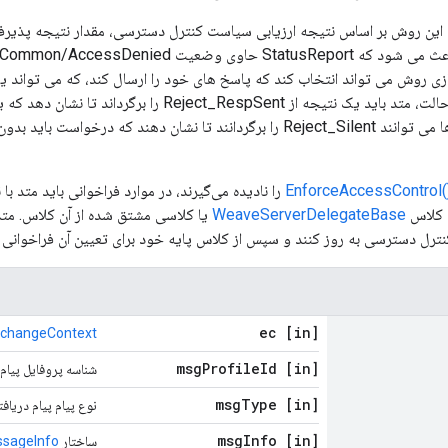
 این روش بر اساس نتیجه ارزیابی سیاست کنترل دسترسی، مقدار نتیجه پذیرفته ی
دیگری باشد. در این حالت، متد باید یک نتیجه از _RespSent
نهایت، پیاده سازی ها می توانند Reject_Silent را برگردانند تا نشان دهند 
()EnforceAcce
را نادیده می‌گیرند، در موارد فراخوانی باید متد با
ه کلاس
WeaveServerDelegateBase
یا کلاسی مشتق شده از آن کلاس. متدهای
ترل دسترسی به روز کنند و سپس از کلاس پایه خود برای تعیین آن فراخوانی ک
[in] ec
changeContext
Profile
Id
[in] msg
شناسه پروفایل پیام
Type
[in] msg
نوع پیام پیام دریاف
Info
[in] msg
ساختار
sageInfo