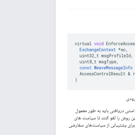
virtual
void
EnforceAcces
ExchangeContext
*
ec
,
uint32_t
msgProfileId
,
uint8_t
msgType
,
const
WeaveMessageInfo
AccessControlResult
&
)
ودی.
ک پیام درخواستی دریافتی باید به طور معمول
ود یا رد شود. کلاس های نمایندگی مرتبط با پیاده سازی سرور Weave باید این روش را لغو کنند تا سیاست های
 برای پشتیبانی از سیاست‌های سفارشی