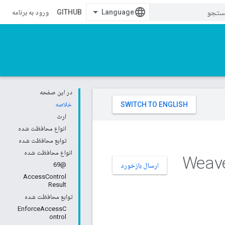
GITHUB
ورود به برنامه
در این صفحه
خلاصه
ارث
انواع محافظت شده
توابع محافظت شده
انواع محافظت شده
@69
ارسال بازخورد
AccessControl
Result
توابع محافظت شده
EnforceAccessC
ontrol