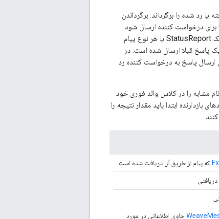
ا رد شده را برگرداند. برگرداندن
نتیجه Rejected باعث می شود که StatusReport حاوی وضعیت Common/AccessDenied برای درخواست کننده ارسال شود.
روش دیگر، پیاده سازی روش می تواند انتخاب کند که پاسخ های خود را ارسال کند، که می تواند یک StatusReport یا هر نوع پیام
Reject را برگرداند تا نشان دهد که یک پاسخ قبلا ارسال شده است. در
که درخواست باید بدون ارسال پاسخ به درخواست کننده رد
 نام مشابه را در کلاس والد فوری خود
 بازدارنده ابتدا باید مقدار نتیجه را
نند.
Ex
که پیام از طریق آن دریافت شده است.
 دریافتی
تی
WeaveMes
حاوی اطلاعاتی در مورد