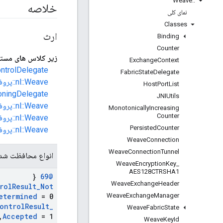
Weave
::
خلاصه
نمای کلی
Classes
ارث
Binding
Counter
زیر کلاس های مستق
Exchange
Context
ontrolDelegate
Fabric
State
Delegate
nl::Weave::پروفایل::FabricProvisioning::FabricProvisioningDelegate
Host
Port
List
ioningDelegate
JNIUtils
nl::Weave::پروفایل::ServiceProvisioning::ServiceProvisioningDelegate
Monotonically
Increasing
Counter
nl::Weave::پروفایل::TokenPairing::TokenPairingDelegate
Persisted
Counter
nl::Weave::پروفایل::فروشنده::Nestlabs::DropcamLegacyPairing::DropcamLegacyPairingDelegate
Weave
Connection
Weave
Connection
Tunnel
انواع محافظت شد
Weave
Encryption
Key
_
AES128CTRSHA1
{
@69
Weave
Exchange
Header
rol
Result
_
Not
Weave
Exchange
Manager
etermined
= 0
ontrol
Result
_
Weave
Fabric
State
,
Accepted
= 1
Weave
Key
Id