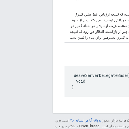
ه که نتیجه ارزیابی خط مشی کنترل
ام دریافتی توصیف می کند. پس از ورود
 دهنده نتیجه آزمایشی در نقطه فعلی در
. پس از بازگشت، انتظار می رود که نتیجه
ت کنترل دسترسی برای پیام را نشان دهد.
 WeaveServerDelegateBase(
  void

)
دها نیز دارای مجوز
پروانه آپاچی نسخه ۲.۰
است. برای
مراجعه کنید. جاوا علامت تجاری ثبت‌شده Oracle و/یا شرکت‌های وابسته به آن است. ‫OpenThread و علائم مربوط به