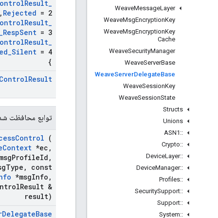
ontrol
Result
_
Weave
Message
Layer
,
Rejected
= 2
Weave
Msg
Encryption
Key
ontrol
Result
_
Weave
Msg
Encryption
Key
_
Resp
Sent
= 3
Cache
ontrol
Result
_
Weave
Security
Manager
ed
_
Silent
= 4
}
Weave
Server
Base
Weave
Server
Delegate
Base
Control
Result
Weave
Session
Key
Weave
Session
State
Structs
توابع محافظت شد
Unions
ASN1
::
cess
Control
(
Crypto
::
e
Context
*ec
,
Device
Layer
::
msg
Profile
Id
,
sg
Type
,
const
Device
Manager
::
nfo
*msg
Info
,
Profiles
::
ntrol
Result &
Security
Support
::
result)
Support
::
r
Delegate
Base
System
::