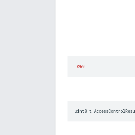
@69
uint8_t AccessControlResu