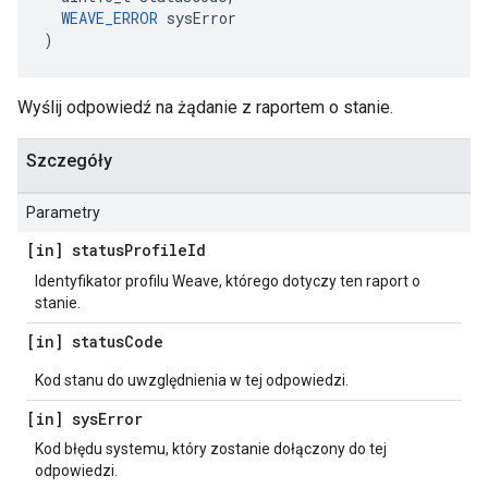
WEAVE_ERROR
 sysError

)
Wyślij odpowiedź na żądanie z raportem o stanie.
Szczegóły
Parametry
[in] status
Profile
Id
Identyfikator profilu Weave, którego dotyczy ten raport o
stanie.
[in] status
Code
Kod stanu do uwzględnienia w tej odpowiedzi.
[in] sys
Error
Kod błędu systemu, który zostanie dołączony do tej
odpowiedzi.