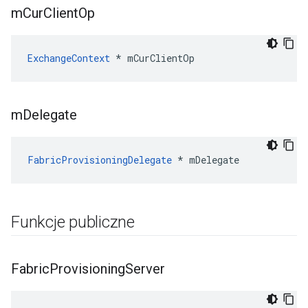
m
Cur
Client
Op
ExchangeContext
 * mCurClientOp
m
Delegate
FabricProvisioningDelegate
 * mDelegate
Funkcje publiczne
Fabric
Provisioning
Server