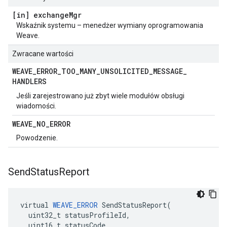
[in] exchange
Mgr
Wskaźnik systemu – menedżer wymiany oprogramowania
Weave.
Zwracane wartości
WEAVE
_
ERROR
_
TOO
_
MANY
_
UNSOLICITED
_
MESSAGE
_
HANDLERS
Jeśli zarejestrowano już zbyt wiele modułów obsługi
wiadomości.
WEAVE
_
NO
_
ERROR
Powodzenie.
Send
Status
Report
virtual 
WEAVE_ERROR
 SendStatusReport(

  uint32_t statusProfileId,

  uint16_t statusCode,
