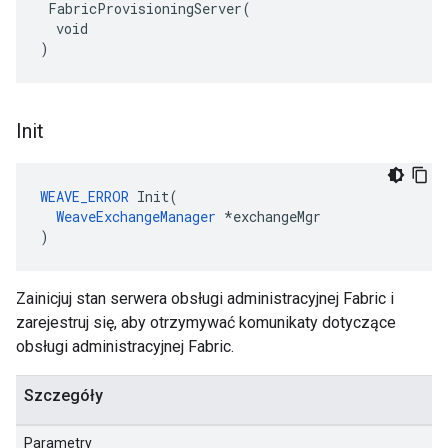
 FabricProvisioningServer(

  void

)
Init
WEAVE_ERROR
 Init(

WeaveExchangeManager
 *exchangeMgr

)
Zainicjuj stan serwera obsługi administracyjnej Fabric i
zarejestruj się, aby otrzymywać komunikaty dotyczące
obsługi administracyjnej Fabric.
Szczegóły
Parametry