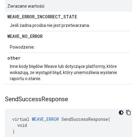
Zwracane wartości
WEAVE
_
ERROR
_
INCORRECT
_
STATE
Jeśli żadna prośba nie jest przetwarzana.
WEAVE
_
NO
_
ERROR
Powodzenie.
other
Inne kody błędów Weave lub dotyczące platformy, które
wskazują, że wystąpił błąd, który uniemożliwia wysłanie
raportu o stanie.
Send
Success
Response
virtual 
WEAVE_ERROR
 SendSuccessResponse(

  void

)