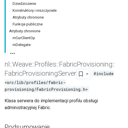
Dziedziczenie
Konstruktory i niszczyciele
Atrybuty chronione
Funkcje publiczne
Atrybuty chronione
mCurClientOp
mDelegate
nl
::
Weave
::
Profiles
::
Fabric
Provisioning
::
Fabric
Provisioning
Server
#include
<src/lib/profiles/fabric-
provisioning/FabricProvisioning.h>
Klasa serwera do implementacji profilu obsługi
administracyjnej Fabric.
Podsumowanie