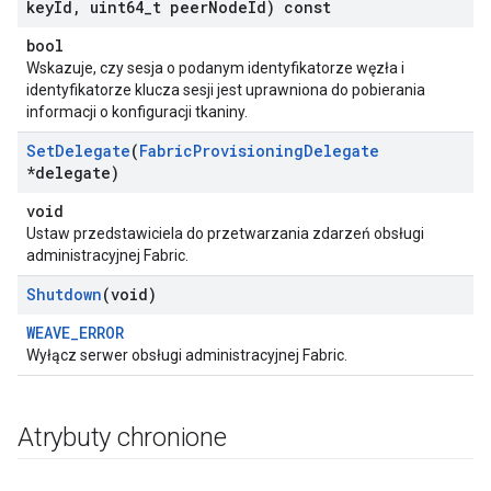
key
Id
,
uint64
_
t peer
Node
Id) const
bool
Wskazuje, czy sesja o podanym identyfikatorze węzła i
identyfikatorze klucza sesji jest uprawniona do pobierania
informacji o konfiguracji tkaniny.
Set
Delegate
(
Fabric
Provisioning
Delegate
*delegate)
void
Ustaw przedstawiciela do przetwarzania zdarzeń obsługi
administracyjnej Fabric.
Shutdown
(void)
WEAVE_ERROR
Wyłącz serwer obsługi administracyjnej Fabric.
Atrybuty chronione