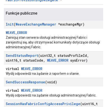
Funkcje publiczne
Init
(
Weave
Exchange
Manager
*exchange
Mgr)
WEAVE_ERROR
Zainicjuj stan serwera obsługi administracyjnej Fabric i
zarejestruj się, aby otrzymywać komunikaty dotyczące obsługi
administracyjnej Fabric.
Send
Status
Report
(uint32
_
t status
Profile
Id
,
uint16
_
t status
Code
,
WEAVE
_
ERROR
sys
Error)
virtual
WEAVE_ERROR
Wyślij odpowiedź na żądanie z raportem o stanie.
Send
Success
Response
(void)
virtual
WEAVE_ERROR
Wyślij odpowiedź na żądanie obsługi administracyjnej Fabric.
Session
Has
Fabric
Config
Access
Privilege
(uint16
_
t