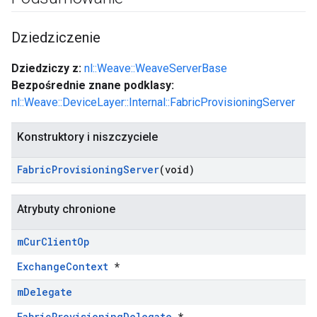
Dziedziczenie
Dziedziczy z:
nl::Weave::WeaveServerBase
Bezpośrednie znane podklasy:
nl::Weave::DeviceLayer::Internal::FabricProvisioningServer
Konstruktory i niszczyciele
Fabric
Provisioning
Server
(void)
Atrybuty chronione
m
Cur
Client
Op
ExchangeContext
*
m
Delegate
FabricProvisioningDelegate
*