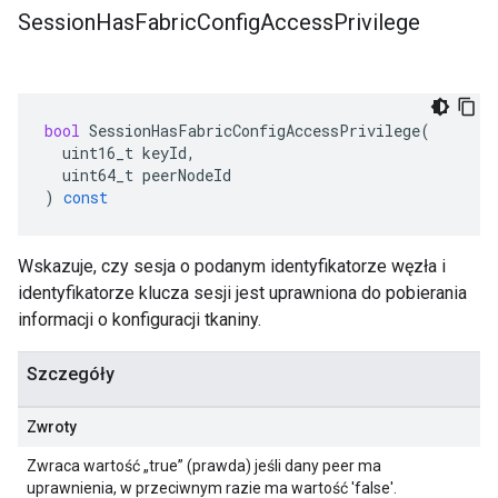
Session
Has
Fabric
Config
Access
Privilege
bool
SessionHasFabricConfigAccessPrivilege
(
uint16_t
keyId
,
uint64_t
peerNodeId
)
const
Wskazuje, czy sesja o podanym identyfikatorze węzła i
identyfikatorze klucza sesji jest uprawniona do pobierania
informacji o konfiguracji tkaniny.
Szczegóły
Zwroty
Zwraca wartość „true” (prawda) jeśli dany peer ma
uprawnienia, w przeciwnym razie ma wartość 'false'.