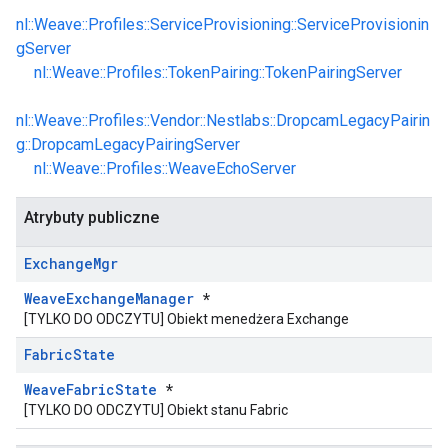
nl::Weave::Profiles::ServiceProvisioning::ServiceProvisionin
gServer
nl::Weave::Profiles::TokenPairing::TokenPairingServer
nl::Weave::Profiles::Vendor::Nestlabs::DropcamLegacyPairin
g::DropcamLegacyPairingServer
nl::Weave::Profiles::WeaveEchoServer
Atrybuty publiczne
Exchange
Mgr
WeaveExchangeManager
*
[TYLKO DO ODCZYTU] Obiekt menedżera Exchange
Fabric
State
WeaveFabricState
*
[TYLKO DO ODCZYTU] Obiekt stanu Fabric