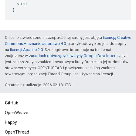
  void

)
O ile nie stwierdzono inaczej, treść tej strony jest objęta
licencją Creative
Commons – uznanie autorstwa 4.0
, a przykładowy kod jest dostępny
na
licencji Apache 2.0
. Szczegółowe informacje na ten temat
znajdziesz w
zasadach dotyczących witryny Google Developers
. Java
jest zastrzeżonym znakiem towarowym firmy Oracle lub jej podmiotów
stowarzyszonych. OPENTHREAD i powiązane znaki są znakami
towarowymi organizacji Thread Group i są używane na licencji.
Ostatnia aktualizacja: 2026-02-18 UTC.
GitHub
OpenWeave
Happy
OpenThread