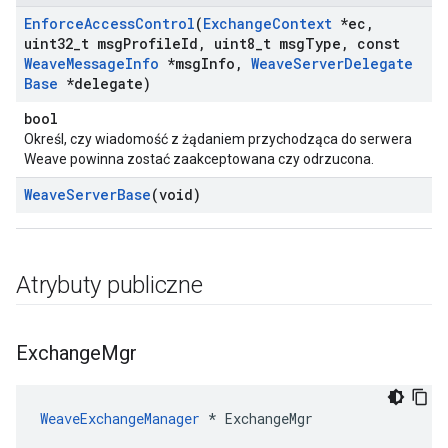
Enforce
Access
Control
(
Exchange
Context
*ec
,
uint32
_
t msg
Profile
Id
,
uint8
_
t msg
Type
,
const
Weave
Message
Info
*msg
Info
,
Weave
Server
Delegate
Base
*delegate)
bool
Określ, czy wiadomość z żądaniem przychodząca do serwera
Weave powinna zostać zaakceptowana czy odrzucona.
Weave
Server
Base
(void)
Atrybuty publiczne
Exchange
Mgr
WeaveExchangeManager
 * ExchangeMgr