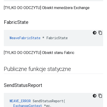
[TYLKO DO ODCZYTU] Obiekt menedżera Exchange
Fabric
State
WeaveFabricState
 * FabricState
[TYLKO DO ODCZYTU] Obiekt stanu Fabric
Publiczne funkcje statyczne
Send
Status
Report
WEAVE_ERROR
 SendStatusReport(

ExchangeContext
 *ec,
