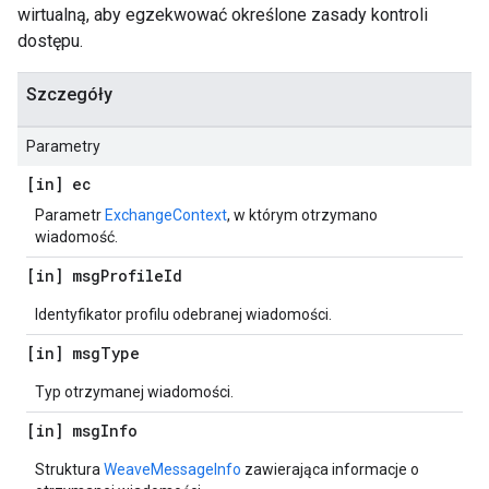
wirtualną, aby egzekwować określone zasady kontroli
dostępu.
Szczegóły
Parametry
[in] ec
Parametr
ExchangeContext
, w którym otrzymano
wiadomość.
[in] msg
Profile
Id
Identyfikator profilu odebranej wiadomości.
[in] msg
Type
Typ otrzymanej wiadomości.
[in] msg
Info
Struktura
WeaveMessageInfo
zawierająca informacje o