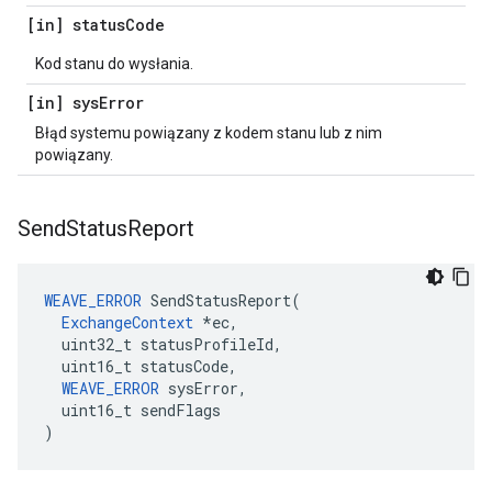
[in] status
Code
Kod stanu do wysłania.
[in] sys
Error
Błąd systemu powiązany z kodem stanu lub z nim
powiązany.
Send
Status
Report
WEAVE_ERROR
 SendStatusReport(

ExchangeContext
 *ec,

  uint32_t statusProfileId,

  uint16_t statusCode,

WEAVE_ERROR
 sysError,

  uint16_t sendFlags

)