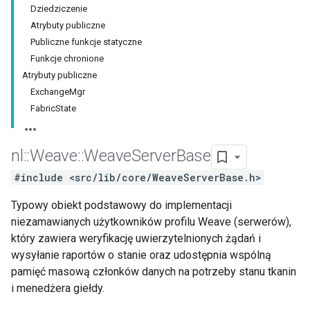
Dziedziczenie
Atrybuty publiczne
Publiczne funkcje statyczne
Funkcje chronione
Atrybuty publiczne
ExchangeMgr
FabricState
nl
::
Weave
::
Weave
Server
Base
#include <src/lib/core/WeaveServerBase.h>
Typowy obiekt podstawowy do implementacji
niezamawianych użytkowników profilu Weave (serwerów),
który zawiera weryfikację uwierzytelnionych żądań i
wysyłanie raportów o stanie oraz udostępnia wspólną
pamięć masową członków danych na potrzeby stanu tkanin
i menedżera giełdy.