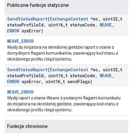
Publiczne funkcje statyczne
Send
Status
Report
(
Exchange
Context
*ec
,
uint32
_
t
status
Profile
Id
,
uint16
_
t status
Code
,
WEAVE
_
ERROR
sys
Error)
WEAVE_ERROR
Wyślij do inicjatora na określonej giełdzie raport o stanie z
domyślnymi flagami komunikatów, zawierający kod stanu z
określonego profilu i błąd systemu.
Send
Status
Report
(
Exchange
Context
*ec
,
uint32
_
t
status
Profile
Id
,
uint16
_
t status
Code
,
WEAVE
_
ERROR
sys
Error
,
uint16
_
t send
Flags)
WEAVE_ERROR
Wyślij raport o stanie Weave z podanymi flagami komunikatu
do inicjatora na określonej giełdzie, zawierający kod stanu z
określonego profilu i błąd systemu.
Funkcje chronione