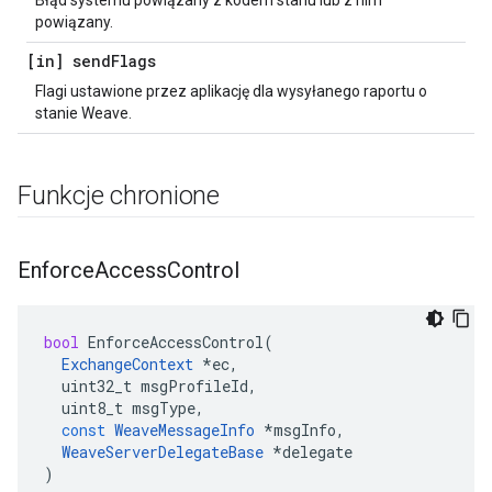
Błąd systemu powiązany z kodem stanu lub z nim
powiązany.
[in] send
Flags
Flagi ustawione przez aplikację dla wysyłanego raportu o
stanie Weave.
Funkcje chronione
Enforce
Access
Control
bool
EnforceAccessControl
(
ExchangeContext
*
ec
,
uint32_t
msgProfileId
,
uint8_t
msgType
,
const
WeaveMessageInfo
*
msgInfo
,
WeaveServerDelegateBase
*
delegate
)