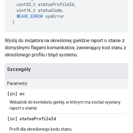
  uint32_t statusProfileId,

  uint16_t statusCode,

WEAVE_ERROR
 sysError

)
Wyślij do inicjatora na określonej giełdzie raport o stanie z
domyślnymi flagami komunikatów, zawierający kod stanu z
określonego profilu i błąd systemu.
Szczegóły
Parametry
[in] ec
Wskaźnik do kontekstu giełdy, w którym ma zostać wysłany
raport o stanie.
[in] status
Profile
Id
Profil dla określonego kodu stanu.