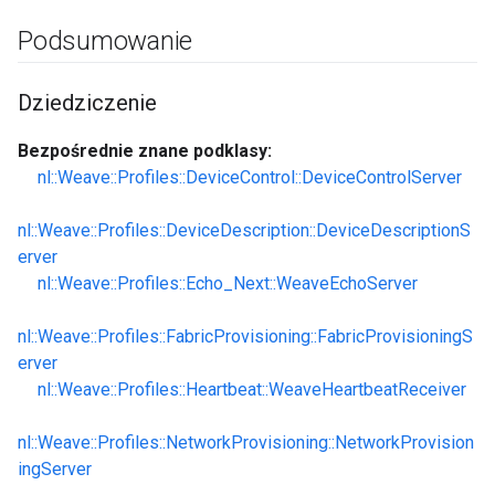
Podsumowanie
Dziedziczenie
Bezpośrednie znane podklasy:
nl::Weave::Profiles::DeviceControl::DeviceControlServer
nl::Weave::Profiles::DeviceDescription::DeviceDescriptionS
erver
nl::Weave::Profiles::Echo_Next::WeaveEchoServer
nl::Weave::Profiles::FabricProvisioning::FabricProvisioningS
erver
nl::Weave::Profiles::Heartbeat::WeaveHeartbeatReceiver
nl::Weave::Profiles::NetworkProvisioning::NetworkProvision
ingServer