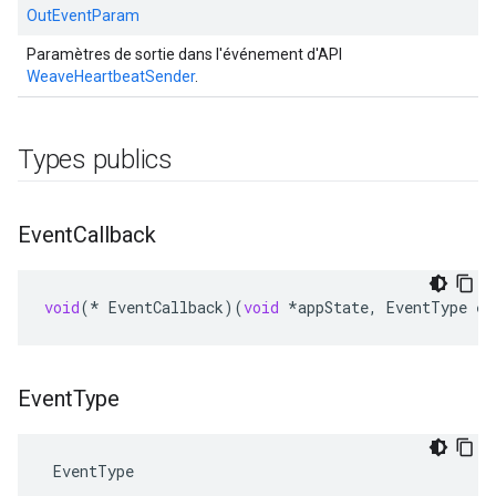
OutEventParam
Paramètres de sortie dans l'événement d'API
WeaveHeartbeatSender
.
Types publics
Event
Callback
void
(
*
EventCallback
)(
void
*
appState
,
EventType
ev
Event
Type
 EventType