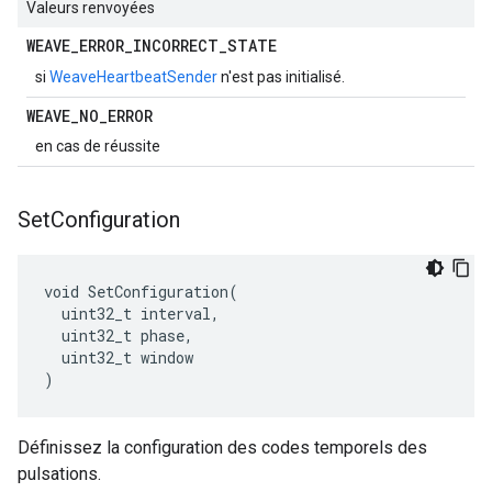
Valeurs renvoyées
WEAVE
_
ERROR
_
INCORRECT
_
STATE
si
WeaveHeartbeatSender
n'est pas initialisé.
WEAVE
_
NO
_
ERROR
en cas de réussite
Set
Configuration
void SetConfiguration(

  uint32_t interval,

  uint32_t phase,

  uint32_t window

)
Définissez la configuration des codes temporels des
pulsations.