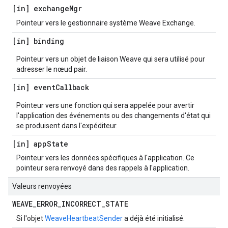
[in] exchange
Mgr
Pointeur vers le gestionnaire système Weave Exchange.
[in] binding
Pointeur vers un objet de liaison Weave qui sera utilisé pour
adresser le nœud pair.
[in] event
Callback
Pointeur vers une fonction qui sera appelée pour avertir
l'application des événements ou des changements d'état qui
se produisent dans l'expéditeur.
[in] app
State
Pointeur vers les données spécifiques à l'application. Ce
pointeur sera renvoyé dans des rappels à l'application.
Valeurs renvoyées
WEAVE
_
ERROR
_
INCORRECT
_
STATE
Si l'objet
WeaveHeartbeatSender
a déjà été initialisé.