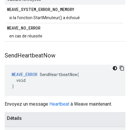
WEAVE
_
SYSTEM
_
ERROR
_
NO
_
MEMORY
si la fonction StartMinuteur() a échoué
WEAVE
_
NO
_
ERROR
en cas de réussite
Send
Heartbeat
Now
WEAVE_ERROR
 SendHeartbeatNow(

  void

)
Envoyez un message
Heartbeat
à Weave maintenant.
Détails