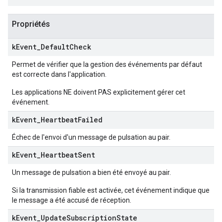
Propriétés
k
Event
_
Default
Check
Permet de vérifier que la gestion des événements par défaut
est correcte dans l'application.
Les applications NE doivent PAS explicitement gérer cet
événement.
k
Event
_
Heartbeat
Failed
Échec de l'envoi d'un message de pulsation au pair.
k
Event
_
Heartbeat
Sent
Un message de pulsation a bien été envoyé au pair.
Si la transmission fiable est activée, cet événement indique que
le message a été accusé de réception.
k
Event
_
Update
Subscription
State