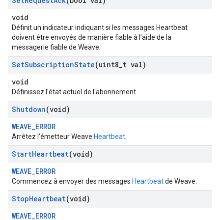
Set
Request
Ack
(bool val)
void
Définit un indicateur indiquant si les messages Heartbeat
doivent être envoyés de manière fiable à l'aide de la
messagerie fiable de Weave.
Set
Subscription
State
(uint8
_
t val)
void
Définissez l'état actuel de l'abonnement.
Shutdown
(void)
WEAVE_ERROR
Arrêtez l'émetteur Weave
Heartbeat
.
Start
Heartbeat
(void)
WEAVE_ERROR
Commencez à envoyer des messages
Heartbeat
de Weave.
Stop
Heartbeat
(void)
WEAVE_ERROR