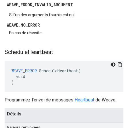
WEAVE
_
ERROR
_
INVALID
_
ARGUMENT
Si l'un des arguments fournis est nul.
WEAVE
_
NO
_
ERROR
En cas de réussite.
Schedule
Heartbeat
WEAVE_ERROR
 ScheduleHeartbeat(

  void

)
Programmez l'envoi de messages
Heartbeat
de Weave.
Détails
Valeurs renvoyées