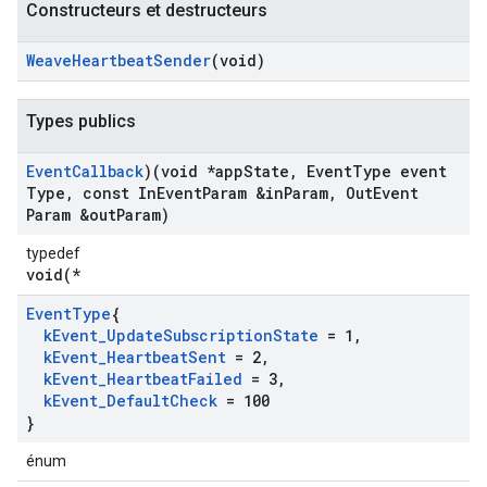
Constructeurs et destructeurs
Weave
Heartbeat
Sender
(void)
Types publics
Event
Callback
)(void *app
State
,
Event
Type event
Type
,
const In
Event
Param &in
Param
,
Out
Event
Param &out
Param)
typedef
void(*
Event
Type
{
k
Event
_
Update
Subscription
State
= 1
,
k
Event
_
Heartbeat
Sent
= 2
,
k
Event
_
Heartbeat
Failed
= 3
,
k
Event
_
Default
Check
= 100
}
énum