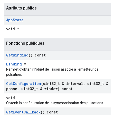
Attributs publics
App
State
void *
Fonctions publiques
Get
Binding
() const
Binding
*
Permet d'obtenir l'objet de liaison associé à l'émetteur de
pulsation.
Get
Configuration
(uint32
_
t & interval
,
uint32
_
t &
phase
,
uint32
_
t & window) const
void
Obtenir la configuration de la synchronisation des pulsations
Get
Event
Callback
() const