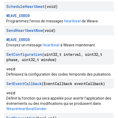
Schedule
Heartbeat
(void)
WEAVE_ERROR
Programmez l'envoi de messages
Heartbeat
de Weave.
Send
Heartbeat
Now
(void)
WEAVE_ERROR
Envoyez un message
Heartbeat
à Weave maintenant.
Set
Configuration
(uint32
_
t interval
,
uint32
_
t
phase
,
uint32
_
t window)
void
Définissez la configuration des codes temporels des pulsations.
Set
Event
Callback
(Event
Callback event
Callback)
void
Définit la fonction qui sera appelée pour avertir l'application des
événements ou des modifications qui se produisent dans
WeaveHeartbeatSender
.