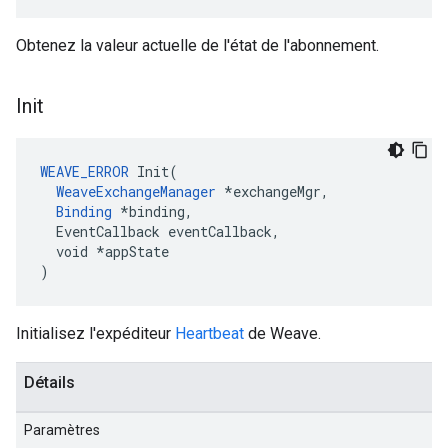
Obtenez la valeur actuelle de l'état de l'abonnement.
Init
WEAVE_ERROR
 Init(

WeaveExchangeManager
 *exchangeMgr,

Binding
 *binding,

  EventCallback eventCallback,

  void *appState

)
Initialisez l'expéditeur
Heartbeat
de Weave.
Détails
Paramètres