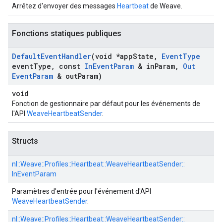
Arrêtez d'envoyer des messages
Heartbeat
de Weave.
Fonctions statiques publiques
Default
Event
Handler
(void *app
State
,
Event
Type
event
Type
,
const
In
Event
Param
& in
Param
,
Out
Event
Param
& out
Param)
void
Fonction de gestionnaire par défaut pour les événements de
l'API
WeaveHeartbeatSender
.
Structs
nl::
Weave::
Profiles::
Heartbeat::
WeaveHeartbeatSender::
InEventParam
Paramètres d'entrée pour l'événement d'API
WeaveHeartbeatSender
.
nl::
Weave::
Profiles::
Heartbeat::
WeaveHeartbeatSender::