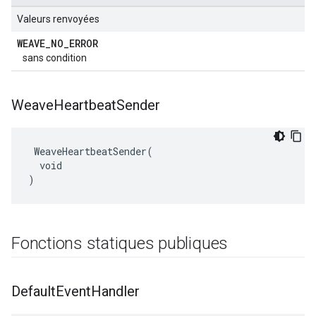
Valeurs renvoyées
WEAVE
_
NO
_
ERROR
sans condition
Weave
Heartbeat
Sender
 WeaveHeartbeatSender(

  void

)
Fonctions statiques publiques
Default
Event
Handler