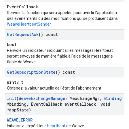
EventCallback
Renvoie la fonction qui sera appelée pour avertir l'application
des événements ou des modifications qui se produisent dans
WeaveHeartbeatSender
.
Get
Request
Ack
() const
bool
Renvoie un indicateur indiquant si les messages Heartbeat
seront envoyés de manière fiable à l'aide de la messagerie
fiable de Weave.
Get
Subscription
State
() const
uint8_t
Obtenez la valeur actuelle de l'état de l'abonnement.
Init
(
Weave
Exchange
Manager
*exchange
Mgr
,
Binding
*binding
,
Event
Callback event
Callback
,
void
*app
State)
WEAVE_ERROR
Initialisez l'expéditeur
Heartbeat
de Weave.