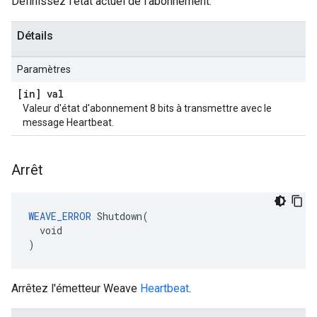
Définissez l'état actuel de l'abonnement.
Détails
Paramètres
[in] val
Valeur d'état d'abonnement 8 bits à transmettre avec le
message Heartbeat.
Arrêt
WEAVE_ERROR
 Shutdown(

  void

)
Arrêtez l'émetteur Weave
Heartbeat
.