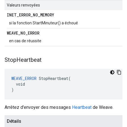
Valeurs renvoyées
INET
_
ERROR
_
NO
_
MEMORY
si la fonction StartMinuteur() a échoué
WEAVE
_
NO
_
ERROR
en cas de réussite
Stop
Heartbeat
WEAVE_ERROR
 StopHeartbeat(

  void

)
Arrêtez d'envoyer des messages
Heartbeat
de Weave.
Détails