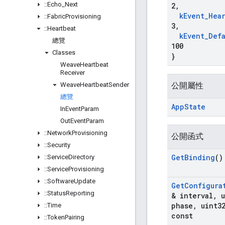
::
Echo
_
Next
2
,
k
Event
_
Hea
::
Fabric
Provisioning
3
,
::
Heartbeat
k
Event
_
Def
總覽
100
Classes
}
Weave
Heartbeat
Receiver
Weave
Heartbeat
Sender
公開屬性
總覽
App
State
In
Event
Param
Out
Event
Param
::
Network
Provisioning
公開函式
::
Security
Get
Binding
()
::
Service
Directory
::
Service
Provisioning
::
Software
Update
Get
Configura
::
Status
Reporting
& interval
,
u
phase
,
uint3
::
Time
const
::
Token
Pairing