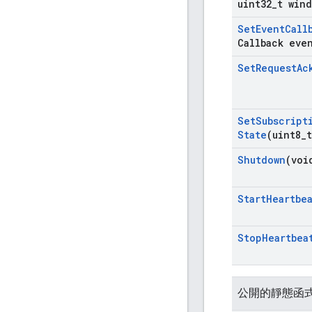
uint32
_
t wind
Set
Event
Call
Callback eve
Set
Request
Ac
Set
Subscript
State
(uint8
_
t
Shutdown
(voi
Start
Heartbe
Stop
Heartbea
公開的靜態函