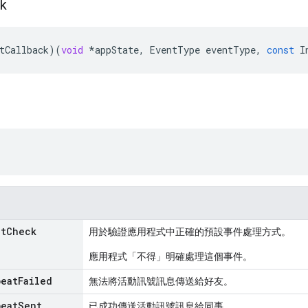
ck
tCallback
)(
void
*
appState
,
EventType
eventType
,
const
I
lt
Check
用於驗證應用程式中正確的預設事件處理方式。
應用程式「不得」明確處理這個事件。
beat
Failed
無法將活動訊號訊息傳送給好友。
beat
Sent
已成功傳送活動訊號訊息給同事。