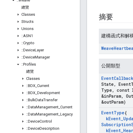
::
Weave
總覽
Classes
摘要
Structs
Unions
建構函式和解
::
ASN1
::
Crypto
Weave
Heartbe
::
Device
Layer
::
Device
Manager
::
Profiles
公開類型
總覽
Event
Callbac
Classes
State
,
Event
::
BDX
_
Current
Type
,
const 
::
BDX
_
Development
&in
Param
,
Ou
::
Bulk
Data
Transfer
&out
Param)
::
Data
Management
_
Current
Event
Type
{
::
Data
Management
_
Legacy
k
Event
_
Upd
::
Device
Control
Subscription
::
Device
Description
k
Event
_
Hea