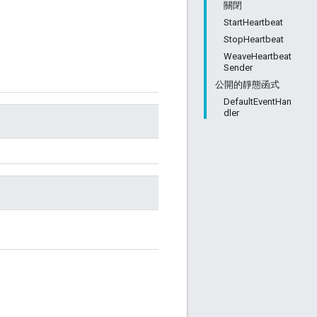
關閉
StartHeartbeat
StopHeartbeat
WeaveHeartbeat
Sender
公開的靜態函式
DefaultEventHan
dler