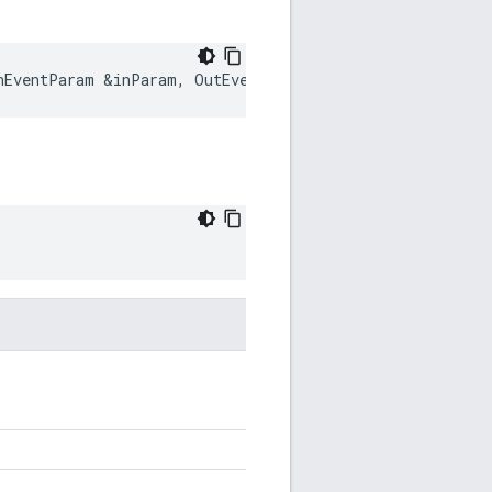
nEventParam
&
inParam
,
OutEventParam
&
outParam
)