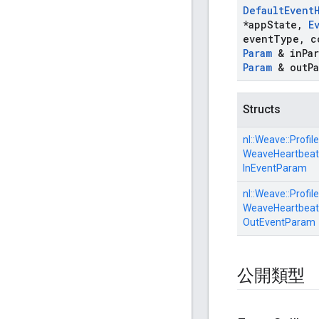
Default
Event
*app
State
,
E
event
Type
,
c
Param
& in
Pa
Param
& out
P
Structs
nl::
Weave::
Profile
WeaveHeartbeat
InEventParam
nl::
Weave::
Profile
WeaveHeartbeat
OutEventParam
公開類型