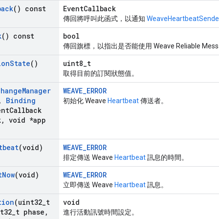
back
() const
EventCallback
傳回將呼叫此函式，以通知
WeaveHeartbeatSende
k
() const
bool
傳回旗標，以指出是否能使用 Weave Reliable Me
ion
State
()
uint8_t
取得目前的訂閱狀態值。
change
Manager
WEAVE_ERROR
,
Binding
初始化 Weave
Heartbeat
傳送者。
nt
Callback
k
,
void *app
tbeat
(void)
WEAVE_ERROR
排定傳送 Weave
Heartbeat
訊息的時間。
t
Now
(void)
WEAVE_ERROR
立即傳送 Weave
Heartbeat
訊息。
tion
(uint32
_
t
void
t32
_
t phase
,
進行活動訊號時間設定。