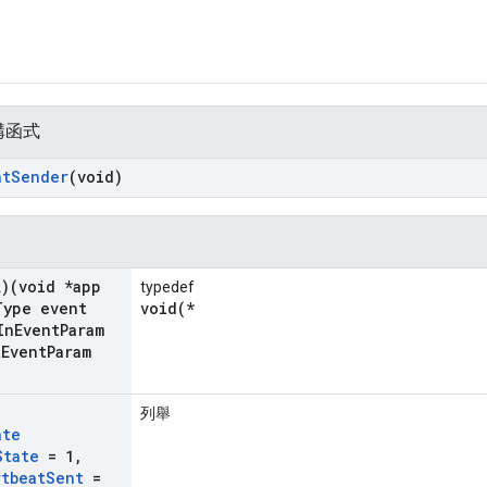
構函式
at
Sender
(void)
k
)(void *app
typedef
Type event
void(*
In
Event
Param
t
Event
Param
列舉
ate
State
= 1
,
rtbeat
Sent
=