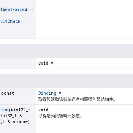
rtbeat
Failed
=
ault
Check
=
void *
 const
Binding
*
取得與活動訊號傳送者相關聯的繫結物件。
tion
(uint32
_
t
void
int32
_
t &
取得活動訊號時間設定。
2
_
t & window)