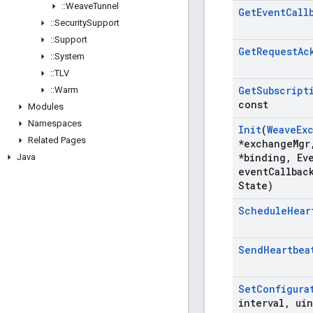
::
Weave
Tunnel
Get
Event
Call
::
Security
Support
::
Support
Get
Request
Ac
::
System
::
TLV
Get
Subscript
::
Warm
const
Modules
Namespaces
Init
(
Weave
Ex
Related Pages
*exchange
Mgr
*binding
,
Eve
Java
event
Callbac
State)
Schedule
Hear
Send
Heartbea
Set
Configura
interval
,
uin