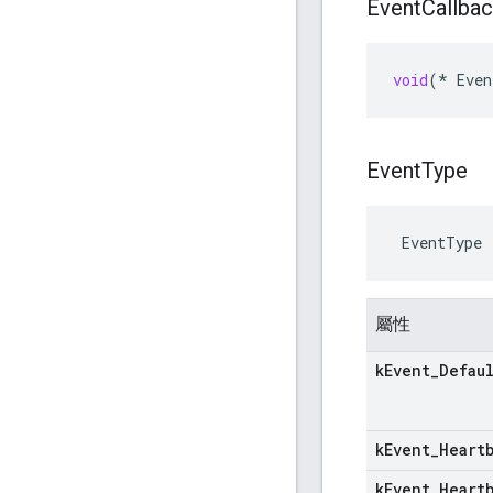
Event
Callba
void
(
*
Even
Event
Type
 EventType
屬性
k
Event
_
Defau
k
Event
_
Heart
k
Event
_
Heart