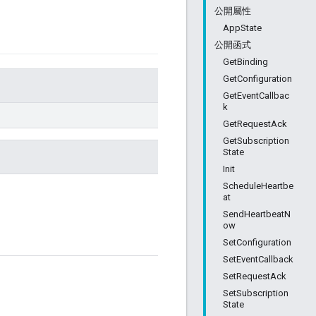
公開屬性
AppState
公開函式
GetBinding
GetConfiguration
GetEventCallbac
k
GetRequestAck
GetSubscription
State
Init
ScheduleHeartbe
at
SendHeartbeatN
ow
SetConfiguration
SetEventCallback
SetRequestAck
SetSubscription
State