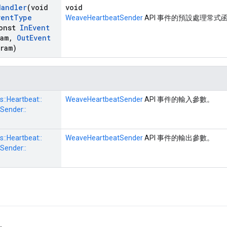
Handler
(void
void
vent
Type
WeaveHeartbeatSender
API 事件的預設處理常式
onst
In
Event
ram
,
Out
Event
aram)
s::
Heartbeat::
WeaveHeartbeatSender
API 事件的輸入參數。
Sender::
s::
Heartbeat::
WeaveHeartbeatSender
API 事件的輸出參數。
Sender::