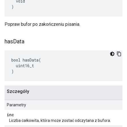
  void

)
Popraw bufor po zakończeniu pisania.
has
Data
bool hasData(

  uint16_t

)
Szczegóły
Parametry
inc
Liczba całkowita, która może zostać odczytana z bufora.