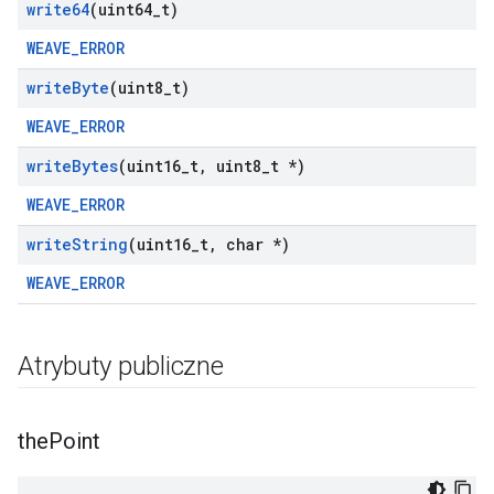
write64
(uint64
_
t)
WEAVE_ERROR
write
Byte
(uint8
_
t)
WEAVE_ERROR
write
Bytes
(uint16
_
t
,
uint8
_
t *)
WEAVE_ERROR
write
String
(uint16
_
t
,
char *)
WEAVE_ERROR
Atrybuty publiczne
the
Point