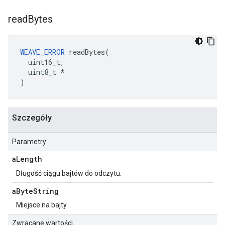
read
Bytes
WEAVE_ERROR
 readBytes(

  uint16_t,

  uint8_t *

)
Szczegóły
Parametry
a
Length
Długość ciągu bajtów do odczytu.
a
Byte
String
Miejsce na bajty.
Zwracane wartości