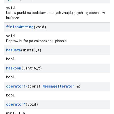
void
Ustaw punkt na podstawie danych znajdujących się obecnie w
buforze.
finish
Writing
(void)
void
Popraw bufor po zakończeniu pisania.
has
Data
(uint16
_
t)
bool
has
Room
(uint16
_
t)
bool
operator!=
(const
Message
Iterator
&)
bool
operator*
(void)
uint8_t &