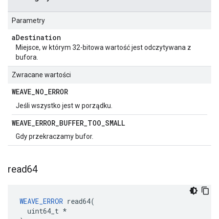
Parametry
a
Destination
Miejsce, w którym 32-bitowa wartość jest odczytywana z
bufora.
Zwracane wartości
WEAVE
_
NO
_
ERROR
Jeśli wszystko jest w porządku.
WEAVE
_
ERROR
_
BUFFER
_
TOO
_
SMALL
Gdy przekraczamy bufor.
read64
WEAVE_ERROR
 read64(

  uint64_t *
