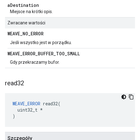
a
Destination
Miejsce na krótki opis.
Zwracane wartości
WEAVE
_
NO
_
ERROR
Jeśli wszystko jest w porządku.
WEAVE
_
ERROR
_
BUFFER
_
TOO
_
SMALL
Gdy przekraczamy bufor.
read32
WEAVE_ERROR
 read32(

  uint32_t *

)
Szczegóły