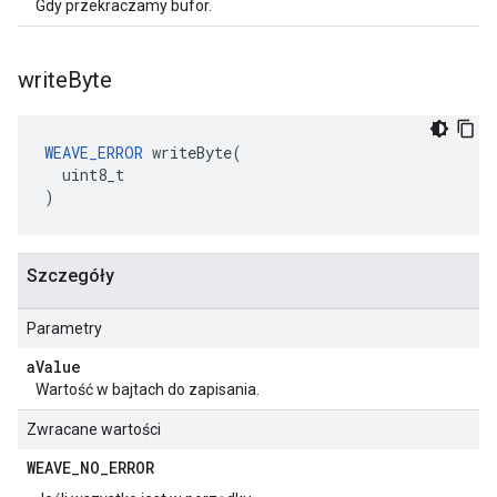
Gdy przekraczamy bufor.
write
Byte
WEAVE_ERROR
 writeByte(

  uint8_t

)
Szczegóły
Parametry
a
Value
Wartość w bajtach do zapisania.
Zwracane wartości
WEAVE
_
NO
_
ERROR