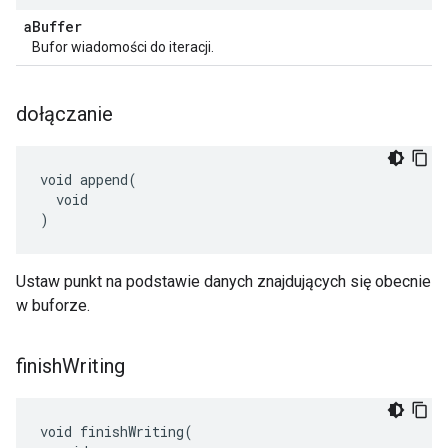
a
Buffer
Bufor wiadomości do iteracji.
dołączanie
void append(

  void

)
Ustaw punkt na podstawie danych znajdujących się obecnie
w buforze.
finish
Writing
void finishWriting(
