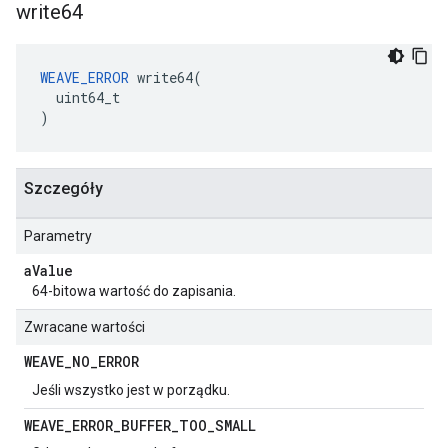
write64
WEAVE_ERROR
 write64(

  uint64_t

)
Szczegóły
Parametry
a
Value
64-bitowa wartość do zapisania.
Zwracane wartości
WEAVE
_
NO
_
ERROR
Jeśli wszystko jest w porządku.
WEAVE
_
ERROR
_
BUFFER
_
TOO
_
SMALL