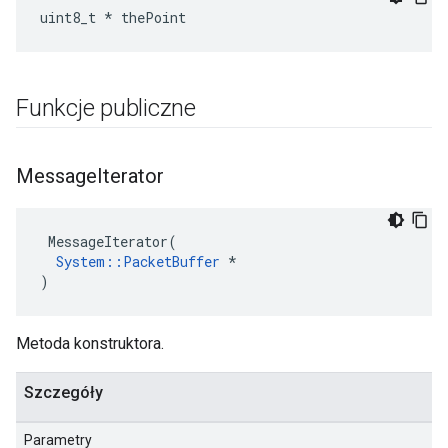
uint8_t * thePoint
Funkcje publiczne
Message
Iterator
 MessageIterator(

System::PacketBuffer
 *

)
Metoda konstruktora.
Szczegóły
Parametry