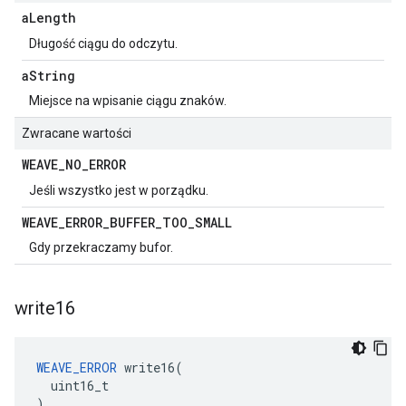
a
Length
Długość ciągu do odczytu.
a
String
Miejsce na wpisanie ciągu znaków.
Zwracane wartości
WEAVE
_
NO
_
ERROR
Jeśli wszystko jest w porządku.
WEAVE
_
ERROR
_
BUFFER
_
TOO
_
SMALL
Gdy przekraczamy bufor.
write16
WEAVE_ERROR
 write16(

  uint16_t

)