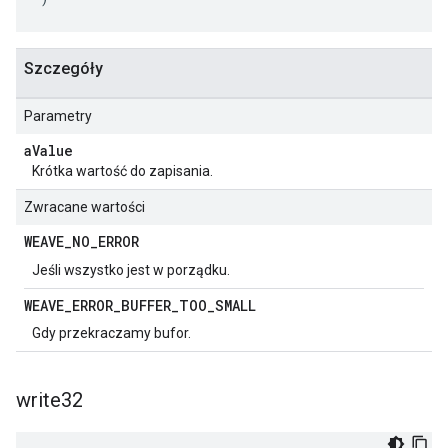
Szczegóły
Parametry
a
Value
Krótka wartość do zapisania.
Zwracane wartości
WEAVE
_
NO
_
ERROR
Jeśli wszystko jest w porządku.
WEAVE
_
ERROR
_
BUFFER
_
TOO
_
SMALL
Gdy przekraczamy bufor.
write32