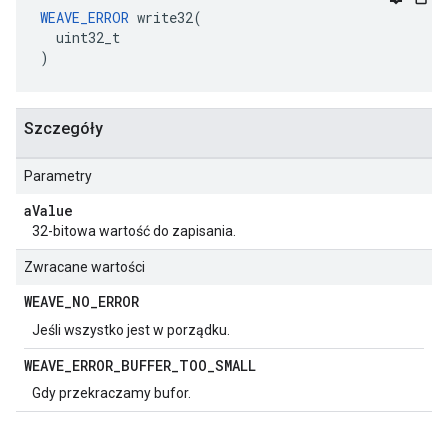
WEAVE_ERROR
 write32(

  uint32_t

)
Szczegóły
Parametry
a
Value
32-bitowa wartość do zapisania.
Zwracane wartości
WEAVE
_
NO
_
ERROR
Jeśli wszystko jest w porządku.
WEAVE
_
ERROR
_
BUFFER
_
TOO
_
SMALL
Gdy przekraczamy bufor.