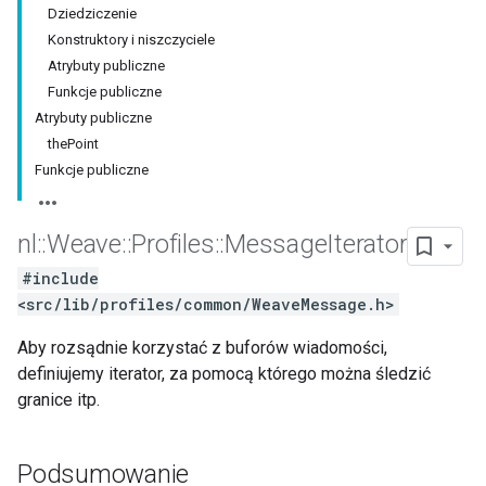
Dziedziczenie
Konstruktory i niszczyciele
Atrybuty publiczne
Funkcje publiczne
Atrybuty publiczne
thePoint
Funkcje publiczne
nl
::
Weave
::
Profiles
::
Message
Iterator
#include
<src/lib/profiles/common/WeaveMessage.h>
Aby rozsądnie korzystać z buforów wiadomości,
definiujemy iterator, za pomocą którego można śledzić
granice itp.
Podsumowanie