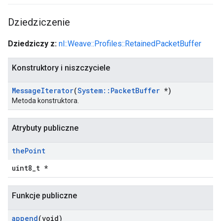
Dziedziczenie
Dziedziczy z:
nl::Weave::Profiles::RetainedPacketBuffer
Konstruktory i niszczyciele
Message
Iterator
(
System
::
Packet
Buffer
*)
Metoda konstruktora.
Atrybuty publiczne
the
Point
uint8_t *
Funkcje publiczne
append
(void)