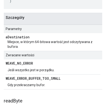
)
Szczegóły
Parametry
a
Destination
Miejsce, w którym 64-bitowa wartość jest odczytywana z
bufora.
Zwracane wartości
WEAVE
_
NO
_
ERROR
Jeśli wszystko jest w porządku.
WEAVE
_
ERROR
_
BUFFER
_
TOO
_
SMALL
Gdy przekraczamy bufor.
read
Byte