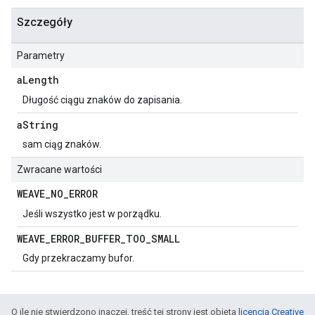
Szczegóły
Parametry
a
Length
Długość ciągu znaków do zapisania.
a
String
sam ciąg znaków.
Zwracane wartości
WEAVE
_
NO
_
ERROR
Jeśli wszystko jest w porządku.
WEAVE
_
ERROR
_
BUFFER
_
TOO
_
SMALL
Gdy przekraczamy bufor.
O ile nie stwierdzono inaczej, treść tej strony jest objęta
licencją Creative