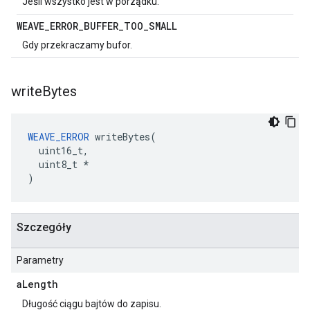
Jeśli wszystko jest w porządku.
WEAVE
_
ERROR
_
BUFFER
_
TOO
_
SMALL
Gdy przekraczamy bufor.
write
Bytes
WEAVE_ERROR
 writeBytes(

  uint16_t,

  uint8_t *

)
Szczegóły
Parametry
a
Length
Długość ciągu bajtów do zapisu.