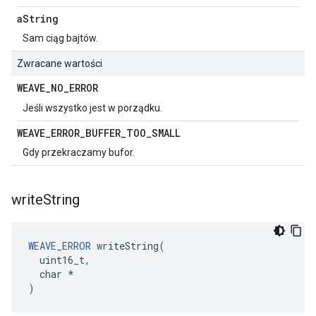
a
String
Sam ciąg bajtów.
Zwracane wartości
WEAVE
_
NO
_
ERROR
Jeśli wszystko jest w porządku.
WEAVE
_
ERROR
_
BUFFER
_
TOO
_
SMALL
Gdy przekraczamy bufor.
write
String
WEAVE_ERROR
 writeString(

  uint16_t,

  char *

)