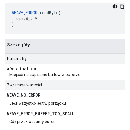
WEAVE_ERROR
 readByte(

  uint8_t *

)
Szczegóły
Parametry
a
Destination
Miejsce na zapisanie bajtów w buforze.
Zwracane wartości
WEAVE
_
NO
_
ERROR
Jeśli wszystko jest w porządku.
WEAVE
_
ERROR
_
BUFFER
_
TOO
_
SMALL
Gdy przekraczamy bufor.