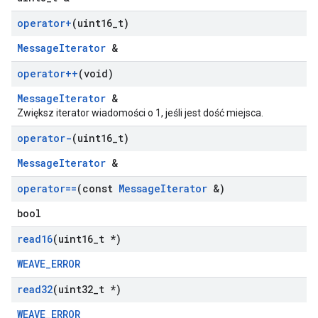
operator+
(uint16
_
t)
MessageIterator
&
operator++
(void)
MessageIterator
&
Zwiększ iterator wiadomości o 1, jeśli jest dość miejsca.
operator-
(uint16
_
t)
MessageIterator
&
operator==
(const
Message
Iterator
&)
bool
read16
(uint16
_
t *)
WEAVE_ERROR
read32
(uint32
_
t *)
WEAVE_ERROR