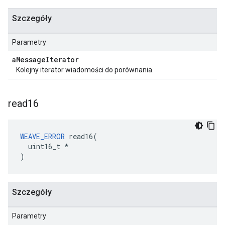
Szczegóły
Parametry
a
Message
Iterator
Kolejny iterator wiadomości do porównania.
read16
WEAVE_ERROR
 read16(

  uint16_t *

)
Szczegóły
Parametry