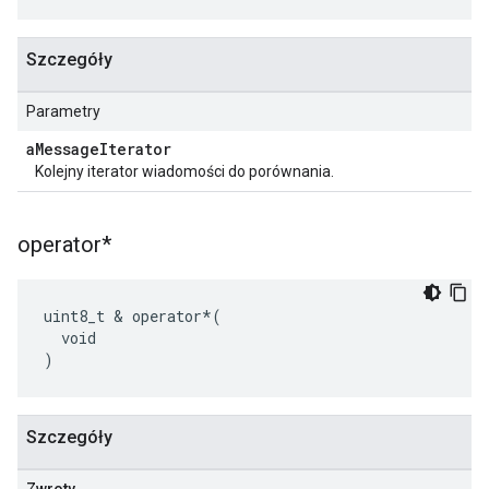
Szczegóły
Parametry
a
Message
Iterator
Kolejny iterator wiadomości do porównania.
operator*
uint8_t & operator*(

  void

)
Szczegóły