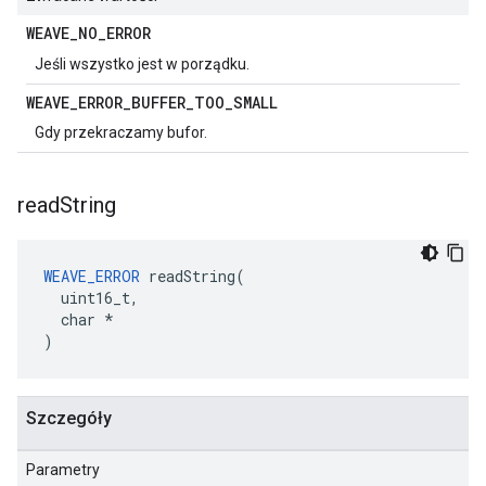
WEAVE
_
NO
_
ERROR
Jeśli wszystko jest w porządku.
WEAVE
_
ERROR
_
BUFFER
_
TOO
_
SMALL
Gdy przekraczamy bufor.
read
String
WEAVE_ERROR
 readString(

  uint16_t,

  char *

)
Szczegóły
Parametry