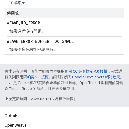
字串本身。
傳回值
WEAVE
_
NO
_
ERROR
如果過程沒有問題。
WEAVE
_
ERROR
_
BUFFER
_
TOO
_
SMALL
如果作業在緩衝區結尾時。
除非另有註明，否則本網頁內容採用
創用 CC 姓名標示 4.0 授權
，程式碼
範例則採用
阿帕契 2.0 授權
。詳情請參閱
Google Developers 網站政策
。
Java 是 Oracle 和/或其關係企業的註冊商標。OpenThread 與相關的符號
為 Thread Group 的商標，且經過授權使用。
上次更新時間：2026-02-18 (世界標準時間)。
GitHub
OpenWeave