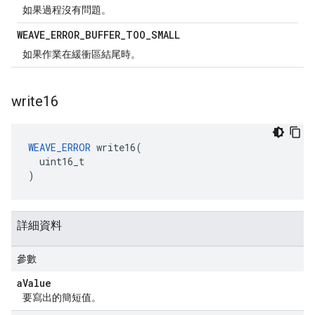
如果過程沒有問題。
WEAVE
_
ERROR
_
BUFFER
_
TOO
_
SMALL
如果作業在緩衝區結尾時。
write16
WEAVE_ERROR
 write16(

  uint16_t

)
詳細資料
參數
a
Value
要寫出的簡短值。