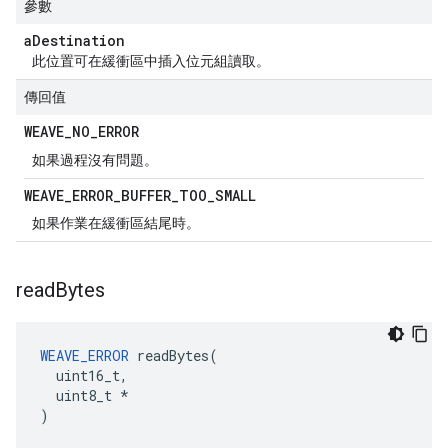
參數
a
Destination
此位置可在緩衝區中插入位元組讀取。
傳回值
WEAVE
_
NO
_
ERROR
如果過程沒有問題。
WEAVE
_
ERROR
_
BUFFER
_
TOO
_
SMALL
如果作業在緩衝區結尾時。
read
Bytes
WEAVE_ERROR
 readBytes(

  uint16_t,

  uint8_t *

)