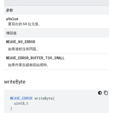
參數
a
Value
要寫出的 64 位元值。
傳回值
WEAVE
_
NO
_
ERROR
如果過程沒有問題。
WEAVE
_
ERROR
_
BUFFER
_
TOO
_
SMALL
如果作業在緩衝區結尾時。
write
Byte
WEAVE_ERROR
 writeByte(

  uint8_t

)