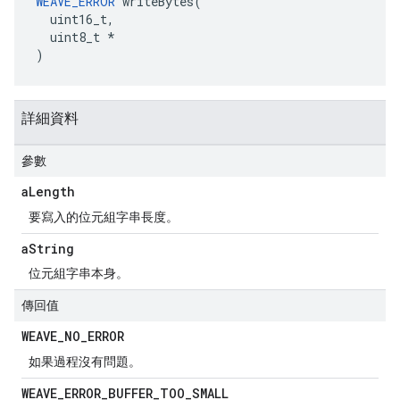
WEAVE_ERROR
 writeBytes(

  uint16_t,

  uint8_t *

)
詳細資料
參數
a
Length
要寫入的位元組字串長度。
a
String
位元組字串本身。
傳回值
WEAVE
_
NO
_
ERROR
如果過程沒有問題。
WEAVE
_
ERROR
_
BUFFER
_
TOO
_
SMALL