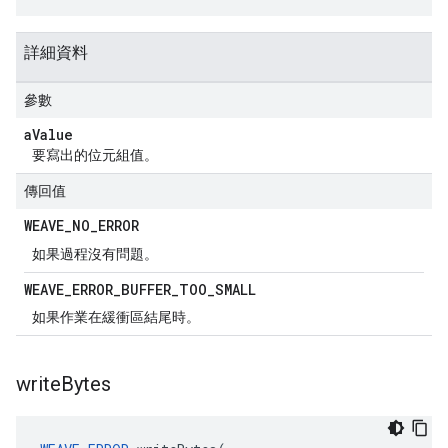
詳細資料
參數
a
Value
要寫出的位元組值。
傳回值
WEAVE
_
NO
_
ERROR
如果過程沒有問題。
WEAVE
_
ERROR
_
BUFFER
_
TOO
_
SMALL
如果作業在緩衝區結尾時。
write
Bytes