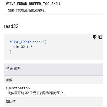
WEAVE
_
ERROR
_
BUFFER
_
TOO
_
SMALL
如果作業在緩衝區結尾時。
read32
WEAVE_ERROR
 read32(

  uint32_t *

)
詳細資料
參數
a
Destination
此位置可將 32 位元值讀取到緩衝區中。
傳回值