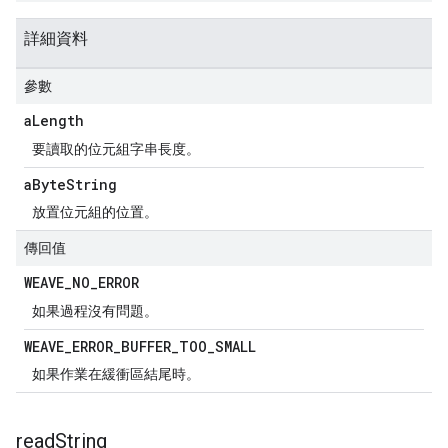
詳細資料
參數
a
Length
要讀取的位元組字串長度。
a
Byte
String
放置位元組的位置。
傳回值
WEAVE
_
NO
_
ERROR
如果過程沒有問題。
WEAVE
_
ERROR
_
BUFFER
_
TOO
_
SMALL
如果作業在緩衝區結尾時。
read
String