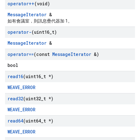
operator++
(void)
MessageIterator
&
如有會議室，則訊息疊代器加 1。
operator-
(uint16
_
t)
MessageIterator
&
operator==
(const
Message
Iterator
&)
bool
read16
(uint16
_
t *)
WEAVE_ERROR
read32
(uint32
_
t *)
WEAVE_ERROR
read64
(uint64
_
t *)
WEAVE_ERROR