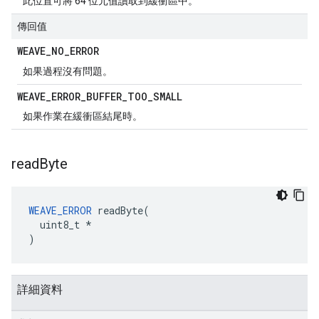
此位置可將 64 位元值讀取到緩衝區中。
傳回值
WEAVE
_
NO
_
ERROR
如果過程沒有問題。
WEAVE
_
ERROR
_
BUFFER
_
TOO
_
SMALL
如果作業在緩衝區結尾時。
read
Byte
WEAVE_ERROR
 readByte(

  uint8_t *

)
詳細資料