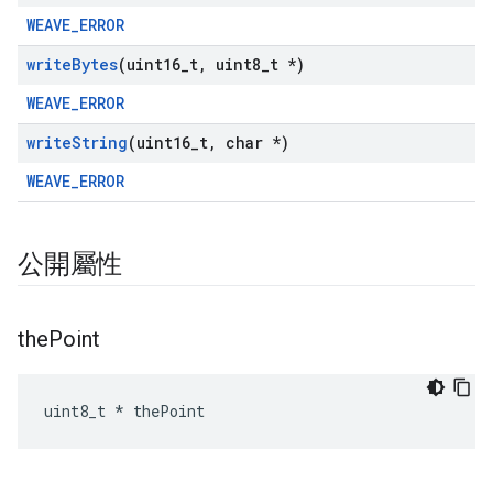
WEAVE_ERROR
write
Bytes
(uint16
_
t
,
uint8
_
t *)
WEAVE_ERROR
write
String
(uint16
_
t
,
char *)
WEAVE_ERROR
公開屬性
the
Point
uint8_t * thePoint