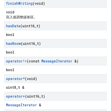
finish
Writing
(void)
void
寫入後調整緩衝區。
has
Data
(uint16
_
t)
bool
has
Room
(uint16
_
t)
bool
operator!=
(const
Message
Iterator
&)
bool
operator*
(void)
uint8_t &
operator+
(uint16
_
t)
MessageIterator
&