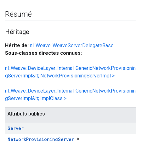
Résumé
Héritage
Hérite de:
nl::Weave::WeaveServerDelegateBase
Sous-classes directes connues:
nl::Weave::DeviceLayer::Internal::GenericNetworkProvisionin
gServerImpl&lt; NetworkProvisioningServerImpl >
nl::Weave::DeviceLayer::Internal::GenericNetworkProvisionin
gServerImpl&lt; ImplClass >
Attributs publics
Server
NetworkProvisioningServer
*