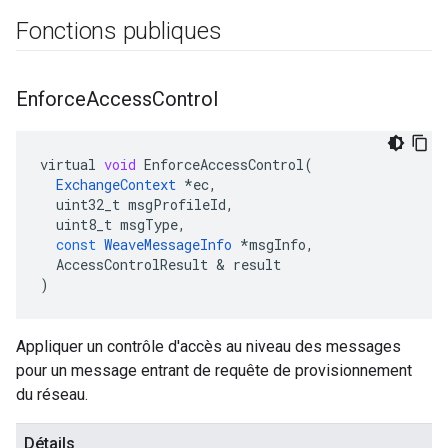
Fonctions publiques
Enforce
Access
Control
virtual
void
EnforceAccessControl
(
ExchangeContext
*
ec
,
uint32_t
msgProfileId
,
uint8_t
msgType
,
const
WeaveMessageInfo
*
msgInfo
,
AccessControlResult
&
result
)
Appliquer un contrôle d'accès au niveau des messages
pour un message entrant de requête de provisionnement
du réseau.
Détails