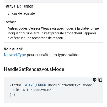
WEAVE
_
NO
_
ERROR
En cas de réussite.
other
Autres codes d'erreur Weave ou spécifiques à la plate-forme
indiquant qu'une erreur s'est produite empêchant l'appareil
d'effectuer une recherche de réseau.
Voir aussi:
NetworkType
pour connaître les types valides.
Handle
Set
Rendezvous
Mode
virtual 
WEAVE_ERROR
 HandleSetRendezvousMode(

  uint16_t rendezvousMode

)=0