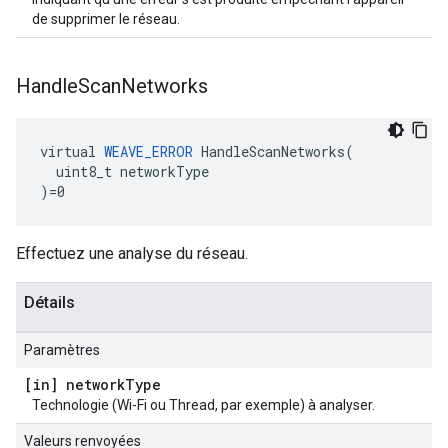
de supprimer le réseau.
Handle
Scan
Networks
virtual 
WEAVE_ERROR
 HandleScanNetworks(

  uint8_t networkType

)=0
Effectuez une analyse du réseau.
Détails
Paramètres
[in] network
Type
Technologie (Wi-Fi ou Thread, par exemple) à analyser.
Valeurs renvoyées