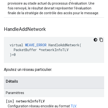
provisoire au stade actuel du processus d'évaluation. Une
fois renvoyé, le résultat devrait représenter l'évaluation
finale de la stratégie de contrôle des accès pour le message.
Handle
Add
Network
virtual 
WEAVE_ERROR
 HandleAddNetwork(

  PacketBuffer *networkInfoTLV

)=0
Ajoutez un réseau particulier.
Détails
Paramètres
[in] network
Info
TLV
Configuration réseau encodée au format
TLV
.