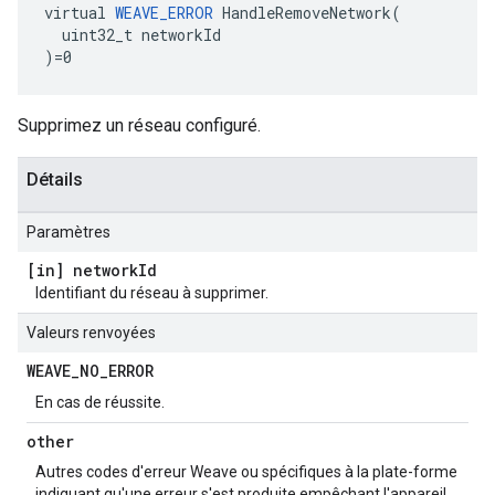
virtual 
WEAVE_ERROR
 HandleRemoveNetwork(

  uint32_t networkId

)=0
Supprimez un réseau configuré.
Détails
Paramètres
[in] network
Id
Identifiant du réseau à supprimer.
Valeurs renvoyées
WEAVE
_
NO
_
ERROR
En cas de réussite.
other
Autres codes d'erreur Weave ou spécifiques à la plate-forme
indiquant qu'une erreur s'est produite empêchant l'appareil