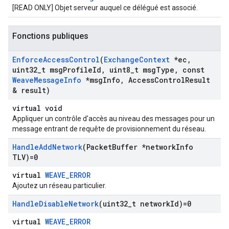
[READ ONLY] Objet serveur auquel ce délégué est associé.
Fonctions publiques
Enforce
Access
Control
(
Exchange
Context
*ec
,
uint32
_
t msg
Profile
Id
,
uint8
_
t msg
Type
,
const
Weave
Message
Info
*msg
Info
,
Access
Control
Result
& result)
virtual void
Appliquer un contrôle d'accès au niveau des messages pour un
message entrant de requête de provisionnement du réseau.
Handle
Add
Network
(Packet
Buffer *network
Info
TLV)=0
virtual
WEAVE_ERROR
Ajoutez un réseau particulier.
Handle
Disable
Network
(uint32
_
t network
Id)=0
virtual
WEAVE_ERROR