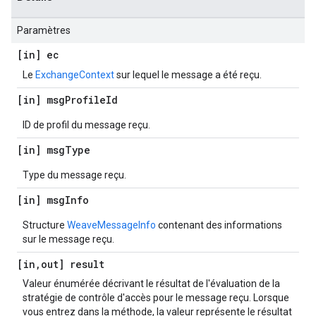
Paramètres
[in] ec
Le
ExchangeContext
sur lequel le message a été reçu.
[in] msg
Profile
Id
ID de profil du message reçu.
[in] msg
Type
Type du message reçu.
[in] msg
Info
Structure
WeaveMessageInfo
contenant des informations
sur le message reçu.
[in
,
out] result
Valeur énumérée décrivant le résultat de l'évaluation de la
stratégie de contrôle d'accès pour le message reçu. Lorsque
vous entrez dans la méthode, la valeur représente le résultat