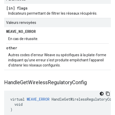
[in] flags
Indicateurs permettant de filtrer les réseaux récupérés.
Valeurs renvoyées
WEAVE
_
NO
_
ERROR
En cas de réussite.
other
Autres codes d'erreur Weave ou spécifiques à la plate-forme
indiquant qu'une erreur s'est produite empêchant l'appareil
d'obtenir les réseaux configurés.
Handle
Get
Wireless
Regulatory
Config
virtual 
WEAVE_ERROR
 HandleGetWirelessRegulatoryConf
  void

)