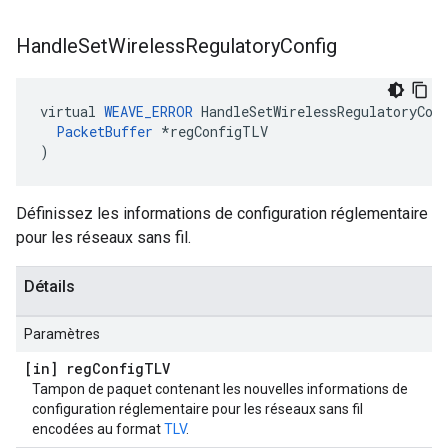
Handle
Set
Wireless
Regulatory
Config
virtual
WEAVE_ERROR
HandleSetWirelessRegulatoryCon
PacketBuffer
*
regConfigTLV
)
Définissez les informations de configuration réglementaire
pour les réseaux sans fil.
Détails
Paramètres
[in] reg
Config
TLV
Tampon de paquet contenant les nouvelles informations de
configuration réglementaire pour les réseaux sans fil
encodées au format
TLV
.