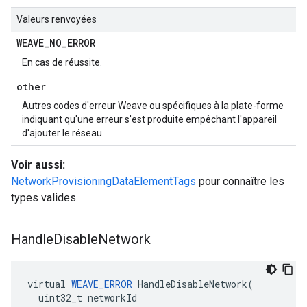
Valeurs renvoyées
WEAVE
_
NO
_
ERROR
En cas de réussite.
other
Autres codes d'erreur Weave ou spécifiques à la plate-forme
indiquant qu'une erreur s'est produite empêchant l'appareil
d'ajouter le réseau.
Voir aussi:
NetworkProvisioningDataElementTags
pour connaître les
types valides.
Handle
Disable
Network
virtual 
WEAVE_ERROR
 HandleDisableNetwork(

  uint32_t networkId
