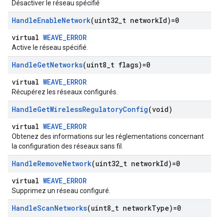
Désactiver le réseau spécifié
Handle
Enable
Network
(uint32
_
t network
Id)=0
virtual
WEAVE_ERROR
Active le réseau spécifié.
Handle
Get
Networks
(uint8
_
t flags)=0
virtual
WEAVE_ERROR
Récupérez les réseaux configurés.
Handle
Get
Wireless
Regulatory
Config
(void)
virtual
WEAVE_ERROR
Obtenez des informations sur les réglementations concernant
la configuration des réseaux sans fil.
Handle
Remove
Network
(uint32
_
t network
Id)=0
virtual
WEAVE_ERROR
Supprimez un réseau configuré.
Handle
Scan
Networks
(uint8
_
t network
Type)=0