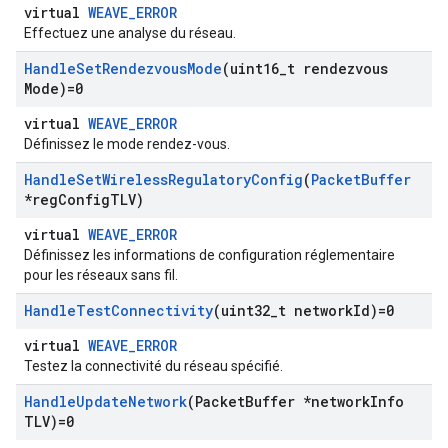
virtual
WEAVE_ERROR
Effectuez une analyse du réseau.
Handle
Set
Rendezvous
Mode
(uint16
_
t rendezvous
Mode)=0
virtual
WEAVE_ERROR
Définissez le mode rendez-vous.
Handle
Set
Wireless
Regulatory
Config
(
Packet
Buffer
*reg
Config
TLV)
virtual
WEAVE_ERROR
Définissez les informations de configuration réglementaire
pour les réseaux sans fil.
Handle
Test
Connectivity
(uint32
_
t network
Id)=0
virtual
WEAVE_ERROR
Testez la connectivité du réseau spécifié.
Handle
Update
Network
(Packet
Buffer *network
Info
TLV)=0