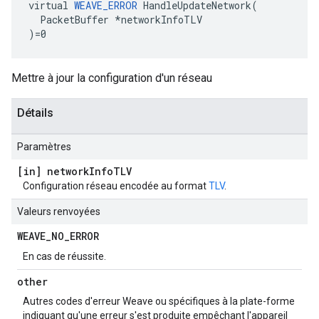
virtual 
WEAVE_ERROR
 HandleUpdateNetwork(

  PacketBuffer *networkInfoTLV

)=0
Mettre à jour la configuration d'un réseau
Détails
Paramètres
[in] network
Info
TLV
Configuration réseau encodée au format
TLV
.
Valeurs renvoyées
WEAVE
_
NO
_
ERROR
En cas de réussite.
other
Autres codes d'erreur Weave ou spécifiques à la plate-forme
indiquant qu'une erreur s'est produite empêchant l'appareil