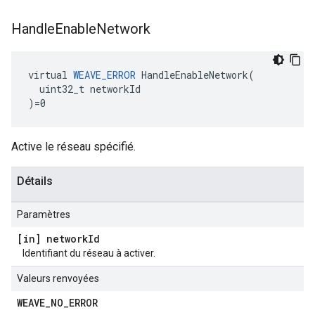
Handle
Enable
Network
virtual 
WEAVE_ERROR
 HandleEnableNetwork(

  uint32_t networkId

)=0
Active le réseau spécifié.
Détails
Paramètres
[in] network
Id
Identifiant du réseau à activer.
Valeurs renvoyées
WEAVE
_
NO
_
ERROR