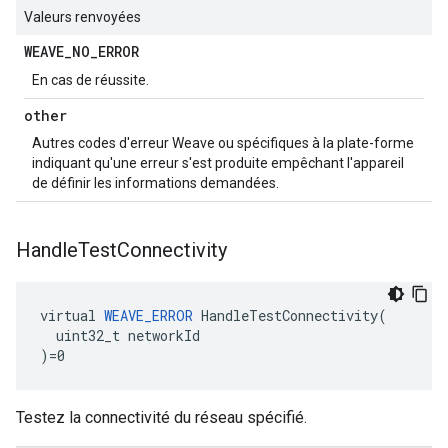
Valeurs renvoyées
WEAVE
_
NO
_
ERROR
En cas de réussite.
other
Autres codes d'erreur Weave ou spécifiques à la plate-forme
indiquant qu'une erreur s'est produite empêchant l'appareil
de définir les informations demandées.
Handle
Test
Connectivity
virtual 
WEAVE_ERROR
 HandleTestConnectivity(

  uint32_t networkId

)=0
Testez la connectivité du réseau spécifié.