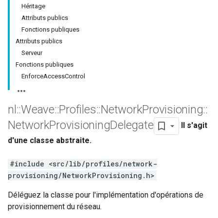
Héritage
Attributs publics
Fonctions publiques
Attributs publics
Serveur
Fonctions publiques
EnforceAccessControl
nl
::
Weave
::
Profiles
::
Network
Provisioning
::
Network
Provisioning
Delegate
Il s'agit
d'une classe abstraite.
#include <src/lib/profiles/network-
provisioning/NetworkProvisioning.h>
Déléguez la classe pour l'implémentation d'opérations de
provisionnement du réseau.