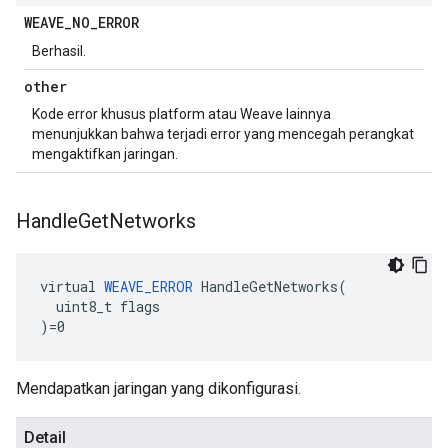
WEAVE
_
NO
_
ERROR
Berhasil.
other
Kode error khusus platform atau Weave lainnya
menunjukkan bahwa terjadi error yang mencegah perangkat
mengaktifkan jaringan.
Handle
Get
Networks
virtual 
WEAVE_ERROR
 HandleGetNetworks(

  uint8_t flags

)=0
Mendapatkan jaringan yang dikonfigurasi.
Detail