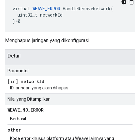
virtual 
WEAVE_ERROR
 HandleRemoveNetwork(

  uint32_t networkId

)=0
Menghapus jaringan yang dikonfigurasi.
Detail
Parameter
[in] network
Id
ID jaringan yang akan dihapus.
Nilai yang Ditampilkan
WEAVE
_
NO
_
ERROR
Berhasil.
other
Kode error khusus platform atau Weave lainnya yang