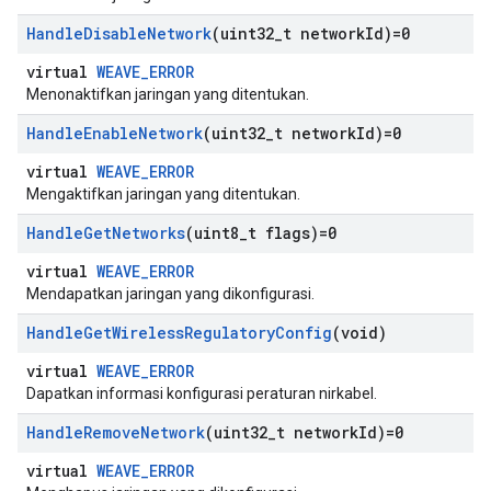
Handle
Disable
Network
(uint32
_
t network
Id)=0
virtual
WEAVE_ERROR
Menonaktifkan jaringan yang ditentukan.
Handle
Enable
Network
(uint32
_
t network
Id)=0
virtual
WEAVE_ERROR
Mengaktifkan jaringan yang ditentukan.
Handle
Get
Networks
(uint8
_
t flags)=0
virtual
WEAVE_ERROR
Mendapatkan jaringan yang dikonfigurasi.
Handle
Get
Wireless
Regulatory
Config
(void)
virtual
WEAVE_ERROR
Dapatkan informasi konfigurasi peraturan nirkabel.
Handle
Remove
Network
(uint32
_
t network
Id)=0
virtual
WEAVE_ERROR