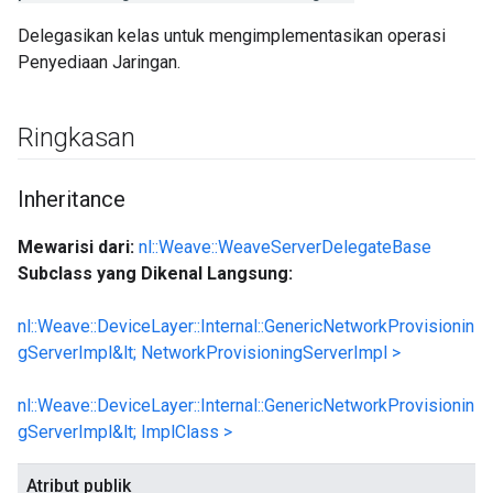
Delegasikan kelas untuk mengimplementasikan operasi
Penyediaan Jaringan.
Ringkasan
Inheritance
Mewarisi dari:
nl::Weave::WeaveServerDelegateBase
Subclass yang Dikenal Langsung:
nl::Weave::DeviceLayer::Internal::GenericNetworkProvisionin
gServerImpl&lt; NetworkProvisioningServerImpl >
nl::Weave::DeviceLayer::Internal::GenericNetworkProvisionin
gServerImpl&lt; ImplClass >
Atribut publik