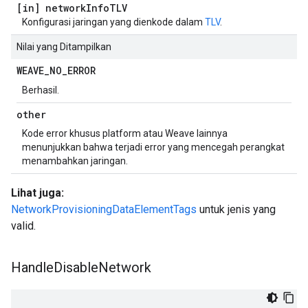
[in] network
Info
TLV
Konfigurasi jaringan yang dienkode dalam
TLV
.
Nilai yang Ditampilkan
WEAVE
_
NO
_
ERROR
Berhasil.
other
Kode error khusus platform atau Weave lainnya
menunjukkan bahwa terjadi error yang mencegah perangkat
menambahkan jaringan.
Lihat juga:
NetworkProvisioningDataElementTags
untuk jenis yang
valid.
Handle
Disable
Network