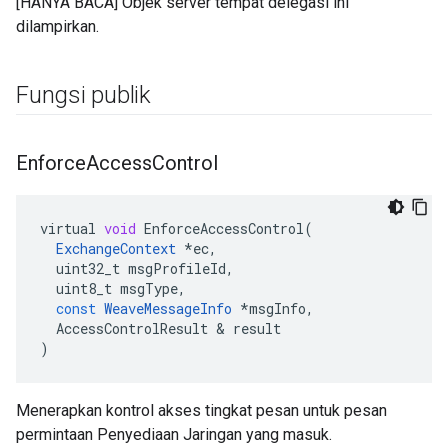
[HANYA BACA] Objek server tempat delegasi ini
dilampirkan.
Fungsi publik
Enforce
Access
Control
virtual
void
EnforceAccessControl
(
ExchangeContext
*
ec
,
uint32_t
msgProfileId
,
uint8_t
msgType
,
const
WeaveMessageInfo
*
msgInfo
,
AccessControlResult
&
result
)
Menerapkan kontrol akses tingkat pesan untuk pesan
permintaan Penyediaan Jaringan yang masuk.