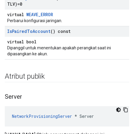
TLV)=0
virtual
WEAVE_ERROR
Perbarui konfigurasi jaringan.
Is
Paired
To
Account
() const
virtual bool
Dipanggil untuk menentukan apakah perangkat saat ini
dipasangkan ke akun.
Atribut publik
Server
NetworkProvisioningServer
 * Server