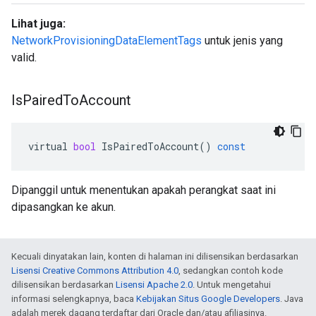
Lihat juga:
NetworkProvisioningDataElementTags
untuk jenis yang
valid.
Is
Paired
To
Account
virtual
bool
IsPairedToAccount
()
const
Dipanggil untuk menentukan apakah perangkat saat ini
dipasangkan ke akun.
Kecuali dinyatakan lain, konten di halaman ini dilisensikan berdasarkan
Lisensi Creative Commons Attribution 4.0
, sedangkan contoh kode
dilisensikan berdasarkan
Lisensi Apache 2.0
. Untuk mengetahui
informasi selengkapnya, baca
Kebijakan Situs Google Developers
. Java
adalah merek dagang terdaftar dari Oracle dan/atau afiliasinya.