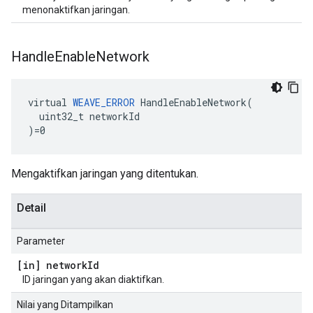
menonaktifkan jaringan.
Handle
Enable
Network
virtual 
WEAVE_ERROR
 HandleEnableNetwork(

  uint32_t networkId

)=0
Mengaktifkan jaringan yang ditentukan.
Detail
Parameter
[in] network
Id
ID jaringan yang akan diaktifkan.
Nilai yang Ditampilkan