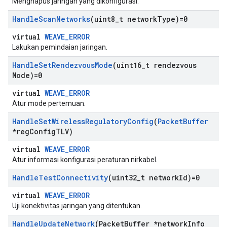
Menghapus jaringan yang dikonfigurasi.
Handle
Scan
Networks
(uint8
_
t network
Type)=0
virtual
WEAVE_ERROR
Lakukan pemindaian jaringan.
Handle
Set
Rendezvous
Mode
(uint16
_
t rendezvous
Mode)=0
virtual
WEAVE_ERROR
Atur mode pertemuan.
Handle
Set
Wireless
Regulatory
Config
(
Packet
Buffer
*reg
Config
TLV)
virtual
WEAVE_ERROR
Atur informasi konfigurasi peraturan nirkabel.
Handle
Test
Connectivity
(uint32
_
t network
Id)=0
virtual
WEAVE_ERROR
Uji konektivitas jaringan yang ditentukan.
Handle
Update
Network
(Packet
Buffer *network
Info