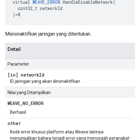
virtual 
WEAVE_ERROR
 HandleDisableNetwork(

  uint32_t networkId

)=0
Menonaktifkan jaringan yang ditentukan.
Detail
Parameter
[in] network
Id
ID jaringan yang akan dinonaktifkan.
Nilai yang Ditampilkan
WEAVE
_
NO
_
ERROR
Berhasil.
other
Kode error khusus platform atau Weave lainnya
menunjukkan bahwa terjadi error yang mencegah perangkat