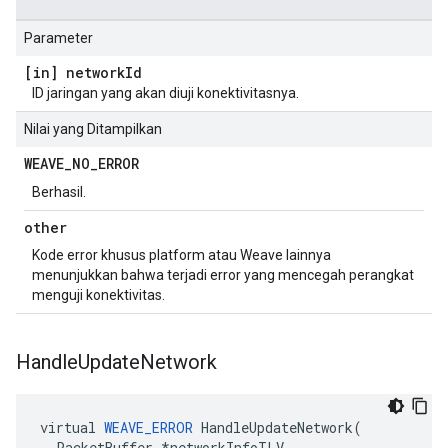
Parameter
[in] network
Id
ID jaringan yang akan diuji konektivitasnya.
Nilai yang Ditampilkan
WEAVE
_
NO
_
ERROR
Berhasil.
other
Kode error khusus platform atau Weave lainnya
menunjukkan bahwa terjadi error yang mencegah perangkat
menguji konektivitas.
Handle
Update
Network
virtual 
WEAVE_ERROR
 HandleUpdateNetwork(

  PacketBuffer *networkInfoTLV
