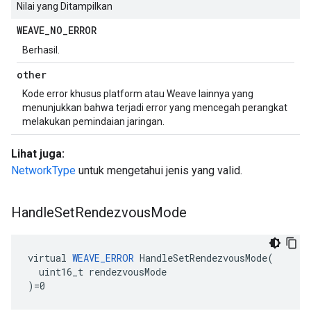
Nilai yang Ditampilkan
WEAVE
_
NO
_
ERROR
Berhasil.
other
Kode error khusus platform atau Weave lainnya yang
menunjukkan bahwa terjadi error yang mencegah perangkat
melakukan pemindaian jaringan.
Lihat juga:
NetworkType
untuk mengetahui jenis yang valid.
Handle
Set
Rendezvous
Mode
virtual 
WEAVE_ERROR
 HandleSetRendezvousMode(

  uint16_t rendezvousMode

)=0