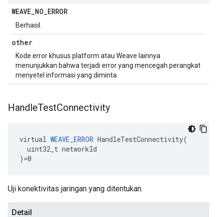
WEAVE
_
NO
_
ERROR
Berhasil.
other
Kode error khusus platform atau Weave lainnya
menunjukkan bahwa terjadi error yang mencegah perangkat
menyetel informasi yang diminta.
Handle
Test
Connectivity
virtual 
WEAVE_ERROR
 HandleTestConnectivity(

  uint32_t networkId

)=0
Uji konektivitas jaringan yang ditentukan.
Detail