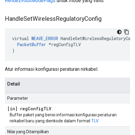
RendezvousModeFlags
untuk mode yang valid.
Handle
Set
Wireless
Regulatory
Config
virtual
WEAVE_ERROR
HandleSetWirelessRegulatoryCon
PacketBuffer
*
regConfigTLV
)
Atur informasi konfigurasi peraturan nirkabel.
Detail
Parameter
[in] reg
Config
TLV
Buffer paket yang berisi informasi konfigurasi peraturan
nirkabel baru yang dienkode dalam format
TLV
.
Nilai yang Ditampilkan