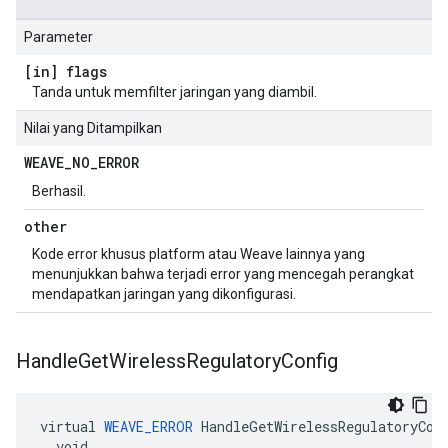
Parameter
[in] flags
Tanda untuk memfilter jaringan yang diambil.
Nilai yang Ditampilkan
WEAVE
_
NO
_
ERROR
Berhasil.
other
Kode error khusus platform atau Weave lainnya yang
menunjukkan bahwa terjadi error yang mencegah perangkat
mendapatkan jaringan yang dikonfigurasi.
Handle
Get
Wireless
Regulatory
Config
virtual 
WEAVE_ERROR
 HandleGetWirelessRegulatoryConf
  void
