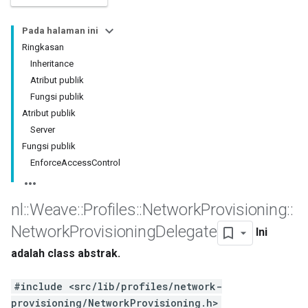
Pada halaman ini
Ringkasan
Inheritance
Atribut publik
Fungsi publik
Atribut publik
Server
Fungsi publik
EnforceAccessControl
nl
::
Weave
::
Profiles
::
Network
Provisioning
::
Network
Provisioning
Delegate
Ini
adalah class abstrak.
#include <src/lib/profiles/network-
provisioning/NetworkProvisioning.h>