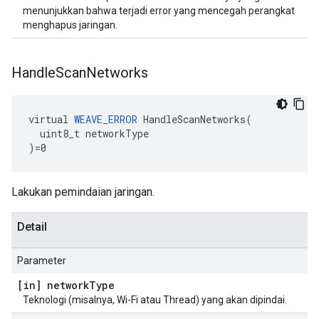
menunjukkan bahwa terjadi error yang mencegah perangkat
menghapus jaringan.
Handle
Scan
Networks
virtual 
WEAVE_ERROR
 HandleScanNetworks(

  uint8_t networkType

)=0
Lakukan pemindaian jaringan.
Detail
Parameter
[in] network
Type
Teknologi (misalnya, Wi-Fi atau Thread) yang akan dipindai.