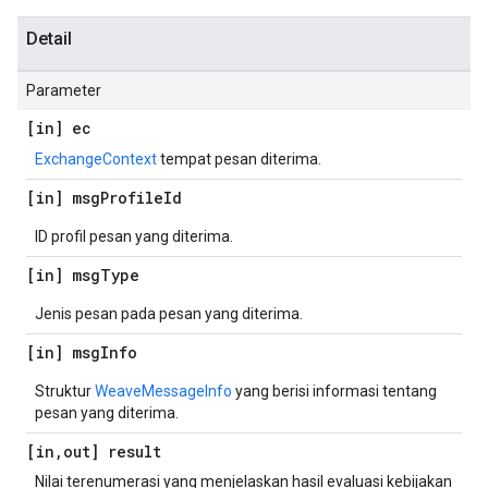
Detail
Parameter
[in] ec
ExchangeContext
tempat pesan diterima.
[in] msg
Profile
Id
ID profil pesan yang diterima.
[in] msg
Type
Jenis pesan pada pesan yang diterima.
[in] msg
Info
Struktur
WeaveMessageInfo
yang berisi informasi tentang
pesan yang diterima.
[in
,
out] result
Nilai terenumerasi yang menjelaskan hasil evaluasi kebijakan