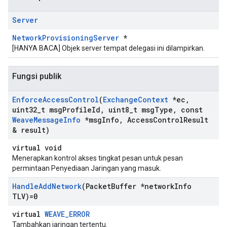
Server
NetworkProvisioningServer
*
[HANYA BACA] Objek server tempat delegasi ini dilampirkan.
Fungsi publik
Enforce
Access
Control
(
Exchange
Context
*ec
,
uint32
_
t msg
Profile
Id
,
uint8
_
t msg
Type
,
const
Weave
Message
Info
*msg
Info
,
Access
Control
Result
& result)
virtual void
Menerapkan kontrol akses tingkat pesan untuk pesan
permintaan Penyediaan Jaringan yang masuk.
Handle
Add
Network
(Packet
Buffer *network
Info
TLV)=0
virtual
WEAVE_ERROR
Tambahkan jaringan tertentu.