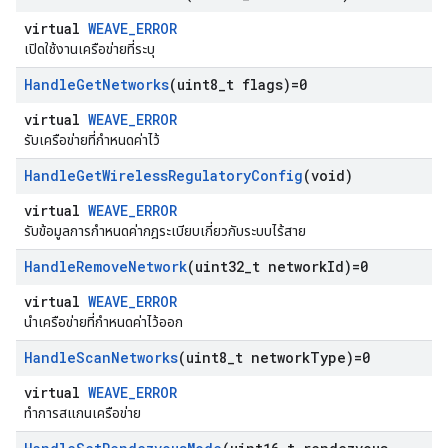
virtual
WEAVE_ERROR
เปิดใช้งานเครือข่ายที่ระบุ
Handle
Get
Networks
(uint8
_
t flags)=0
virtual
WEAVE_ERROR
รับเครือข่ายที่กำหนดค่าไว้
Handle
Get
Wireless
Regulatory
Config
(void)
virtual
WEAVE_ERROR
รับข้อมูลการกำหนดค่ากฎระเบียบเกี่ยวกับระบบไร้สาย
Handle
Remove
Network
(uint32
_
t network
Id)=0
virtual
WEAVE_ERROR
นำเครือข่ายที่กำหนดค่าไว้ออก
Handle
Scan
Networks
(uint8
_
t network
Type)=0
virtual
WEAVE_ERROR
ทำการสแกนเครือข่าย