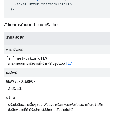
  PacketBuffer *networkInfoTLV

)=0
อัปเดตการกำหนดค่าของเครือข่าย
รายละเอียด
พารามิเตอร์
[in] network
Info
TLV
การกำหนดค่าเครือข่ายที่เข้ารหัสในรูปแบบ
TLV
ผลลัพธ์
WEAVE
_
NO
_
ERROR
สำเร็จแล้ว
other
รหัสข้อผิดพลาดอื่นๆ ของ Weave หรือแพลตฟอร์มเฉพาะที่ระบุว่าเกิด
ข้อผิดพลาดที่ทำให้อุปกรณ์อัปเดตเครือข่ายไม่ได้