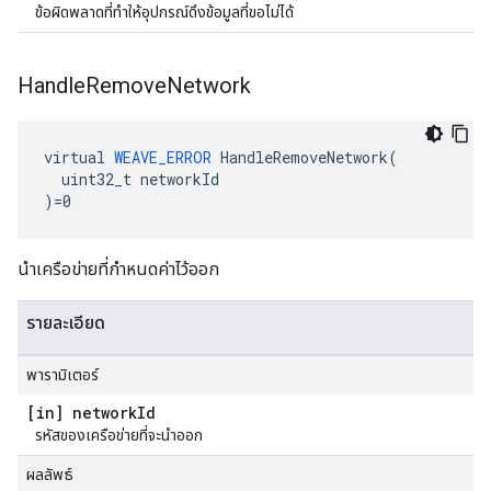
ข้อผิดพลาดที่ทำให้อุปกรณ์ดึงข้อมูลที่ขอไม่ได้
Handle
Remove
Network
virtual 
WEAVE_ERROR
 HandleRemoveNetwork(

  uint32_t networkId

)=0
นำเครือข่ายที่กำหนดค่าไว้ออก
รายละเอียด
พารามิเตอร์
[in] network
Id
รหัสของเครือข่ายที่จะนำออก
ผลลัพธ์