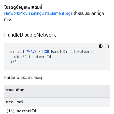
โปรดดูข้อมูลเพิ่มเติมที่
NetworkProvisioningDataElementTags
สำหรับประเภทที่ถูก
ต้อง
Handle
Disable
Network
virtual 
WEAVE_ERROR
 HandleDisableNetwork(

  uint32_t networkId

)=0
ปิดใช้งานเครือข่ายที่ระบุ
รายละเอียด
พารามิเตอร์
[in] network
Id