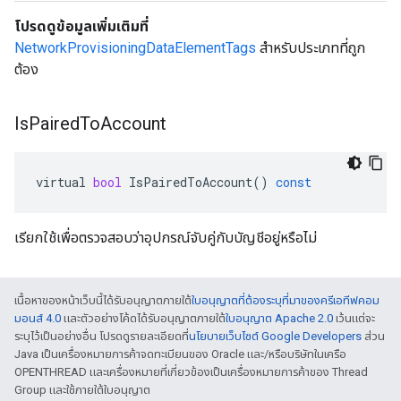
โปรดดูข้อมูลเพิ่มเติมที่
NetworkProvisioningDataElementTags
สำหรับประเภทที่ถูก
ต้อง
Is
Paired
To
Account
virtual
bool
IsPairedToAccount
()
const
เรียกใช้เพื่อตรวจสอบว่าอุปกรณ์จับคู่กับบัญชีอยู่หรือไม่
เนื้อหาของหน้าเว็บนี้ได้รับอนุญาตภายใต้
ใบอนุญาตที่ต้องระบุที่มาของครีเอทีฟคอม
มอนส์ 4.0
และตัวอย่างโค้ดได้รับอนุญาตภายใต้
ใบอนุญาต Apache 2.0
เว้นแต่จะ
ระบุไว้เป็นอย่างอื่น โปรดดูรายละเอียดที่
นโยบายเว็บไซต์ Google Developers
ส่วน
Java เป็นเครื่องหมายการค้าจดทะเบียนของ Oracle และ/หรือบริษัทในเครือ
OPENTHREAD และเครื่องหมายที่เกี่ยวข้องเป็นเครื่องหมายการค้าของ Thread
Group และใช้ภายใต้ใบอนุญาต