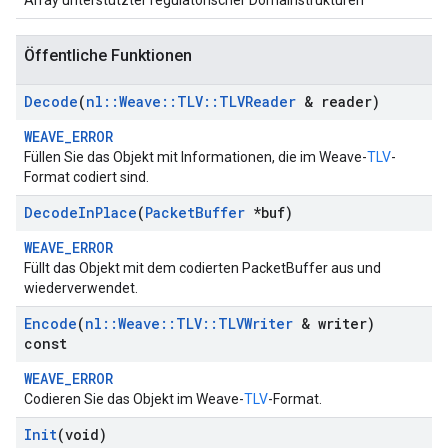
Array unterstützter regulatorischer Domainstrukturen
Öffentliche Funktionen
Decode
(
nl
::
Weave
::
TLV
::
TLVReader
& reader)
WEAVE_ERROR
Füllen Sie das Objekt mit Informationen, die im Weave-
TLV
-
Format codiert sind.
Decode
In
Place
(
Packet
Buffer
*buf)
WEAVE_ERROR
Füllt das Objekt mit dem codierten PacketBuffer aus und
wiederverwendet.
Encode
(
nl
::
Weave
::
TLV
::
TLVWriter
& writer)
const
WEAVE_ERROR
Codieren Sie das Objekt im Weave-
TLV
-Format.
Init
(void)