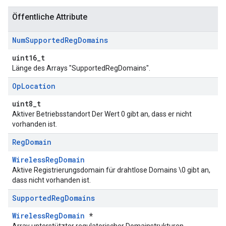
Öffentliche Attribute
Num
Supported
Reg
Domains
uint16_t
Länge des Arrays "SupportedRegDomains".
Op
Location
uint8_t
Aktiver Betriebsstandort Der Wert 0 gibt an, dass er nicht
vorhanden ist.
Reg
Domain
WirelessRegDomain
Aktive Registrierungsdomain für drahtlose Domains \0 gibt an,
dass nicht vorhanden ist.
Supported
Reg
Domains
WirelessRegDomain
*