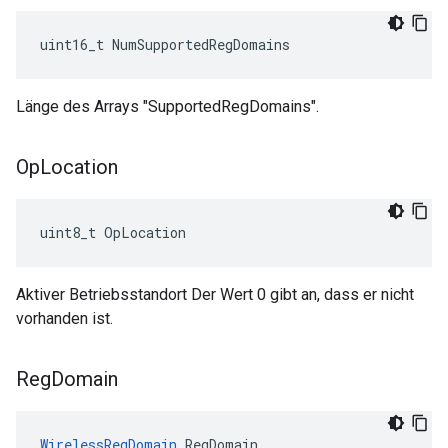
uint16_t NumSupportedRegDomains
Länge des Arrays "SupportedRegDomains".
Op
Location
uint8_t OpLocation
Aktiver Betriebsstandort Der Wert 0 gibt an, dass er nicht
vorhanden ist.
Reg
Domain
WirelessRegDomain
 RegDomain