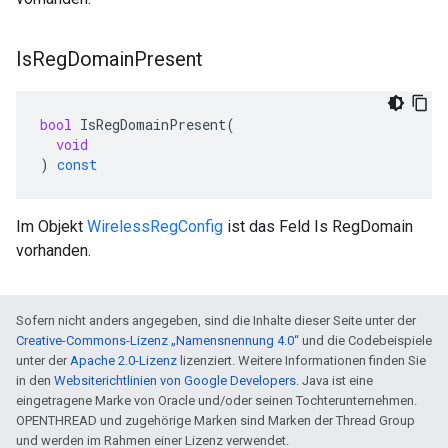
Is
Reg
Domain
Present
bool
IsRegDomainPresent
(
void
)
const
Im Objekt
WirelessRegConfig
ist das Feld Is RegDomain
vorhanden.
Sofern nicht anders angegeben, sind die Inhalte dieser Seite unter der
Creative-Commons-Lizenz „Namensnennung 4.0“
und die Codebeispiele
unter der
Apache 2.0-Lizenz
lizenziert. Weitere Informationen finden Sie
in den
Websiterichtlinien von Google Developers
. Java ist eine
eingetragene Marke von Oracle und/oder seinen Tochterunternehmen.
OPENTHREAD und zugehörige Marken sind Marken der Thread Group
und werden im Rahmen einer Lizenz verwendet.