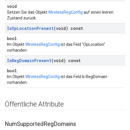
void
Setzen Sie das Objekt
WirelessRegConfig
auf einen leeren
Zustand zurück.
Is
Op
Location
Present
(void) const
bool
Im Objekt
WirelessRegConfig
ist das Feld "OpLocation"
vorhanden.
Is
Reg
Domain
Present
(void) const
bool
Im Objekt
WirelessRegConfig
ist das Feld Is RegDomain
vorhanden.
Öffentliche Attribute
Num
Supported
Reg
Domains