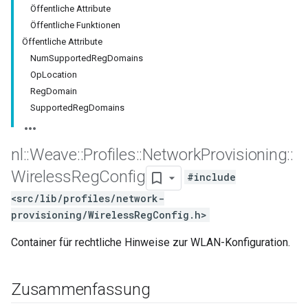
Öffentliche Attribute
Öffentliche Funktionen
Öffentliche Attribute
NumSupportedRegDomains
OpLocation
RegDomain
SupportedRegDomains
nl
::
Weave
::
Profiles
::
Network
Provisioning
::
Wireless
Reg
Config
#include
<src/lib/profiles/network-
provisioning/WirelessRegConfig.h>
Container für rechtliche Hinweise zur WLAN-Konfiguration.
Zusammenfassung