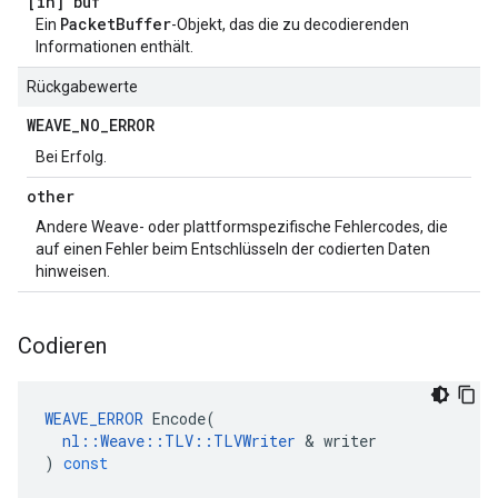
[in] buf
PacketBuffer
Ein
-Objekt, das die zu decodierenden
Informationen enthält.
Rückgabewerte
WEAVE
_
NO
_
ERROR
Bei Erfolg.
other
Andere Weave- oder plattformspezifische Fehlercodes, die
auf einen Fehler beim Entschlüsseln der codierten Daten
hinweisen.
Codieren
WEAVE_ERROR
Encode
(
nl
::
Weave
::
TLV
::
TLVWriter
&
writer
)
const