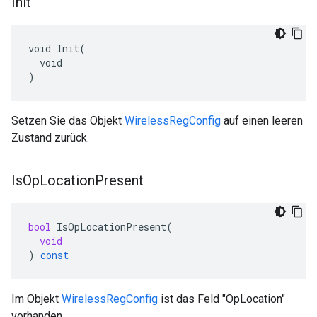
Init
void Init(

  void

)
Setzen Sie das Objekt
WirelessRegConfig
auf einen leeren
Zustand zurück.
Is
Op
Location
Present
bool
IsOpLocationPresent
(
void
)
const
Im Objekt
WirelessRegConfig
ist das Feld "OpLocation"
vorhanden.