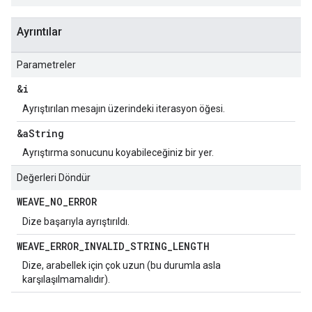
Ayrıntılar
Parametreler
&i
Ayrıştırılan mesajın üzerindeki iterasyon öğesi.
&a
String
Ayrıştırma sonucunu koyabileceğiniz bir yer.
Değerleri Döndür
WEAVE
_
NO
_
ERROR
Dize başarıyla ayrıştırıldı.
WEAVE
_
ERROR
_
INVALID
_
STRING
_
LENGTH
Dize, arabellek için çok uzun (bu durumla asla
karşılaşılmamalıdır).