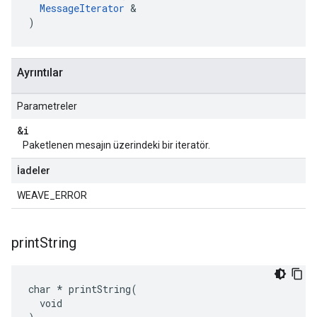
MessageIterator
 &

)
Ayrıntılar
Parametreler
&i
Paketlenen mesajın üzerindeki bir iteratör.
İadeler
WEAVE_ERROR
print
String
char * printString(

  void
