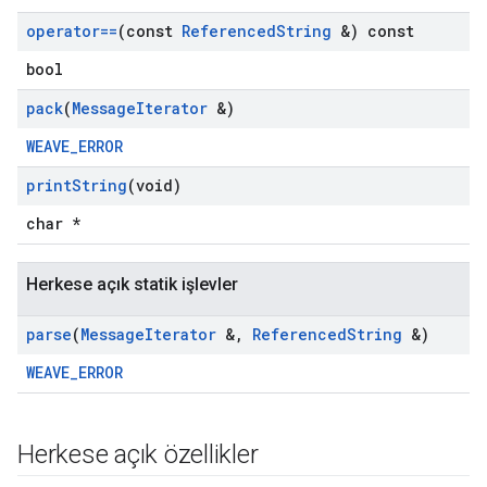
operator==
(const
Referenced
String
&) const
bool
pack
(
Message
Iterator
&)
WEAVE_ERROR
print
String
(void)
char *
Herkese açık statik işlevler
parse
(
Message
Iterator
&
,
Referenced
String
&)
WEAVE_ERROR
Herkese açık özellikler