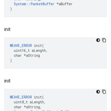
System::PacketBuffer
 *aBuffer

)
init
WEAVE_ERROR
 init(

  uint16_t aLength,

  char *aString

)
init
WEAVE_ERROR
 init(

  uint8_t aLength,

  char *aString,
