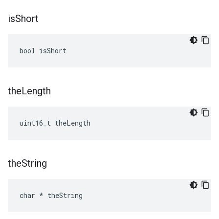
is
Short
bool isShort
the
Length
uint16_t theLength
the
String
char * theString