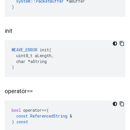
System::PacketBuffer
 *aBuffer

)
init
WEAVE_ERROR
 init(

  uint8_t aLength,

  char *aString

)
operatör==
bool
operator
==
(
const
ReferencedString
&
)
const