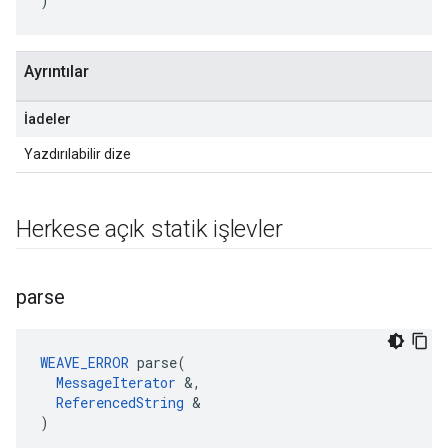
)
Ayrıntılar
İadeler
Yazdırılabilir dize
Herkese açık statik işlevler
parse
WEAVE_ERROR
 parse(

MessageIterator
 &,

ReferencedString
 &

)