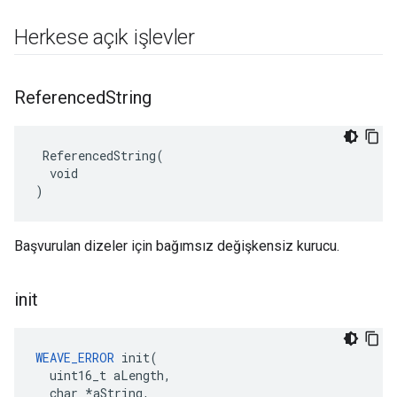
Herkese açık işlevler
Referenced
String
 ReferencedString(

  void

)
Başvurulan dizeler için bağımsız değişkensiz kurucu.
init
WEAVE_ERROR
 init(

  uint16_t aLength,

  char *aString,
