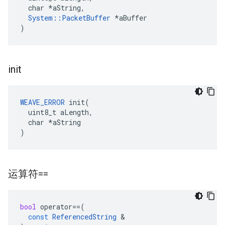
  char *aString,

System::PacketBuffer
 *aBuffer

)
init
WEAVE_ERROR
 init(

  uint8_t aLength,

  char *aString

)
运算符==
bool
operator
==
(
const
ReferencedString
&