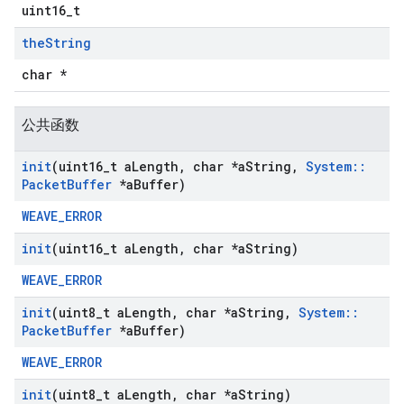
uint16_t
the
String
char *
公共函数
init
(uint16
_
t a
Length
,
char *a
String
,
System
::
Packet
Buffer
*a
Buffer)
WEAVE_ERROR
init
(uint16
_
t a
Length
,
char *a
String)
WEAVE_ERROR
init
(uint8
_
t a
Length
,
char *a
String
,
System
::
Packet
Buffer
*a
Buffer)
WEAVE_ERROR
init
(uint8
_
t a
Length
,
char *a
String)