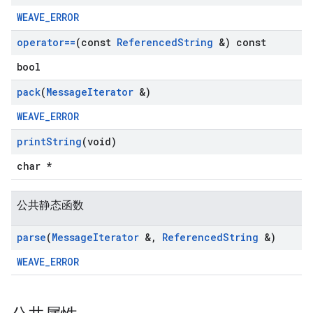
WEAVE_ERROR
operator==
(const
Referenced
String
&) const
bool
pack
(
Message
Iterator
&)
WEAVE_ERROR
print
String
(void)
char *
公共静态函数
parse
(
Message
Iterator
&
,
Referenced
String
&)
WEAVE_ERROR