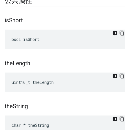
公共属性
is
Short
bool isShort
the
Length
uint16_t theLength
the
String
char * theString