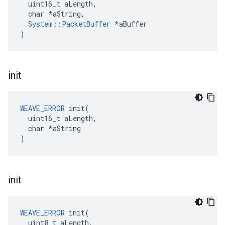
  uint16_t aLength,

  char *aString,

System::PacketBuffer
 *aBuffer

)
init
WEAVE_ERROR
 init(

  uint16_t aLength,

  char *aString

)
init
WEAVE_ERROR
 init(

  uint8_t aLength,
