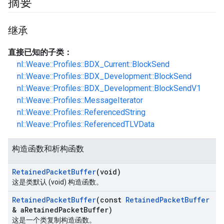
摘要
继承
直接已知的子类：
nl::Weave::Profiles::BDX_Current::BlockSend
nl::Weave::Profiles::BDX_Development::BlockSend
nl::Weave::Profiles::BDX_Development::BlockSendV1
nl::Weave::Profiles::MessageIterator
nl::Weave::Profiles::ReferencedString
nl::Weave::Profiles::ReferencedTLVData
构造函数和析构函数
Retained
Packet
Buffer
(void)
这是类默认 (void) 构造函数。
Retained
Packet
Buffer
(const
Retained
Packet
Buffer
& a
Retained
Packet
Buffer)
这是一个类复制构造函数。