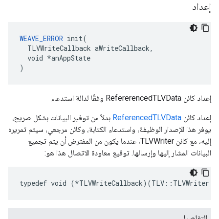
إعداد
WEAVE_ERROR
 init(

  TLVWriteCallback aWriteCallback,

  void *anAppState

)
إعداد كائن RefererencedTLVData وفقًا لدالة استدعاء
إعداد كائن
ReferencedTLVData
بدلاً من توفير البيانات بشكل صريح،
يوفر هذا الإصدار الوظيفة، واستدعاء الكتابة، وكائن مرجعي، سيتم تمريره
إليه، مع كائن TLVWriter، عندما يكون من المفترض أن يتم تجميع
البيانات المشار إليها وإرسالها. توقيع معاودة الاتصال هذا هو:
typedef
void
(
*
TLVWriteCallback
)(
TLV
::
TLVWriter
&
التفاصيل