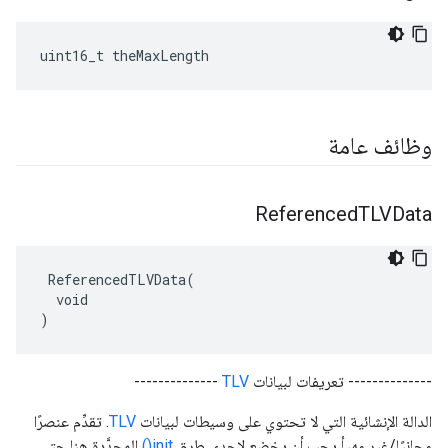
uint16_t theMaxLength
وظائف عامة
Referenced
TLVData
 ReferencedTLVData(

  void

)
-------------- تعريفات لبيانات
TLV
--------------
الدالة الإنشائية التي لا تحتوي على وسيطات لبيانات
TLV
. تقدِّم عنصرًا
مجانيًا/غير مهيأ يجب أن يخضع لإحدى طرق
init()
المحدَّدة هنا حتى