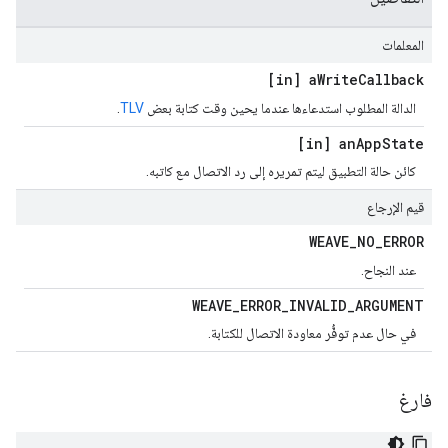
المعلمات
[in] a
Write
Callback
الدالة المطلوب استدعاءها عندما يحين وقت كتابة بعض
TLV
.
[in] an
App
State
كائن حالة التطبيق ليتم تمريره إلى رد الاتصال مع كاتبه.
قيم الإرجاع
WEAVE
_
NO
_
ERROR
عند النجاح.
WEAVE
_
ERROR
_
INVALID
_
ARGUMENT
في حال عدم توفُّر معاودة الاتصال للكتابة.
فارغ