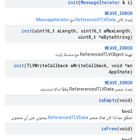
init
(
Message
Iterator
& i)
WEAVE_ERROR
إعداد كائن
ReferencedTLVData
مع
MessageIterator
.
init
(uint16
_
t a
Length
,
uint16
_
t a
Max
Length
,
uint8
_
t *a
Byte
String)
WEAVE_ERROR
تهيئة ReferencedTLVObject مع سلسلة بايت.
init
(TLVWrite
Callback a
Write
Callback
,
void *an
App
State)
WEAVE_ERROR
إعداد عنصر RefererencedTLVData وفقًا لدالة استدعاء
is
Empty
(void)
bool
تحقَّق مما إذا كان هناك عنصر
ReferencedTLVData
يحتوي على أي محتوى.
is
Free
(void)
bool