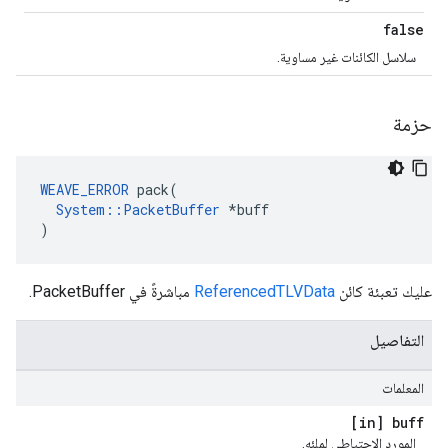
false
سلاسل الكائنات غير مساوية.
حزمة
WEAVE_ERROR
 pack(

System::PacketBuffer
 *buff

)
عليك تعبئة كائن
ReferencedTLVData
مباشرةً في PacketBuffer.
التفاصيل
المعلمات
[in] buff
المورد الاحتياطي لملئه.