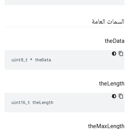
السمات العامة
the
Data
uint8_t * theData
the
Length
uint16_t theLength
the
Max
Length