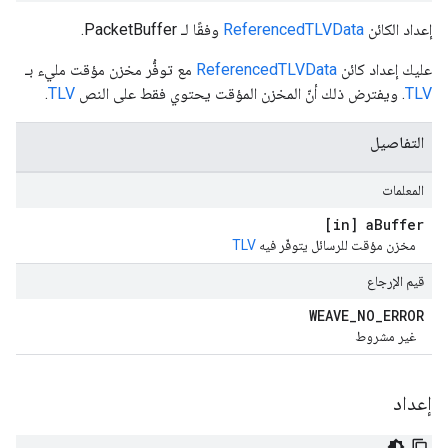
إعداد الكائن
ReferencedTLVData
وفقًا لـ PacketBuffer.
عليك إعداد كائن
ReferencedTLVData
مع توفُّر مخزن مؤقت مليء بـ
TLV
. ويفترض ذلك أنّ المخزن المؤقت يحتوي فقط على النص
TLV
.
التفاصيل
المعلمات
[in] a
Buffer
مخزن مؤقت للرسائل يتوفّر فيه
TLV
قيم الإرجاع
WEAVE
_
NO
_
ERROR
غير مشروط
إعداد