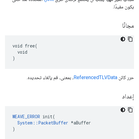
يكون مفيدًا.
مجانًا
void free(

  void

)
حرر كائن
ReferencedTLVData
، بمعنى، قم بإلغاء تحديده.
إعداد
WEAVE_ERROR
 init(

System::PacketBuffer
 *aBuffer

)