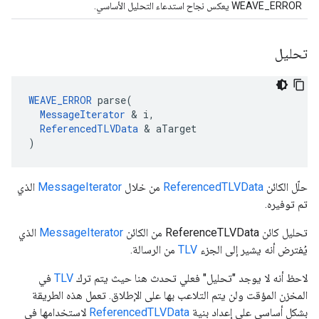
WEAVE_ERROR يعكس نجاح استدعاء التحليل الأساسي.
تحليل
WEAVE_ERROR
 parse(

MessageIterator
 & i,

ReferencedTLVData
 & aTarget

)
حلّل الكائن
ReferencedTLVData
من خلال
MessageIterator
الذي
تم توفيره.
تحليل كائن ReferenceTLVData من الكائن
MessageIterator
الذي
يُفترض أنه يشير إلى الجزء
TLV
من الرسالة.
لاحظ أنه لا يوجد "تحليل" فعلي تحدث هنا حيث يتم ترك
TLV
في
المخزن المؤقت ولن يتم التلاعب بها على الإطلاق. تعمل هذه الطريقة
بشكل أساسي على إعداد بنية
ReferencedTLVData
لاستخدامها في