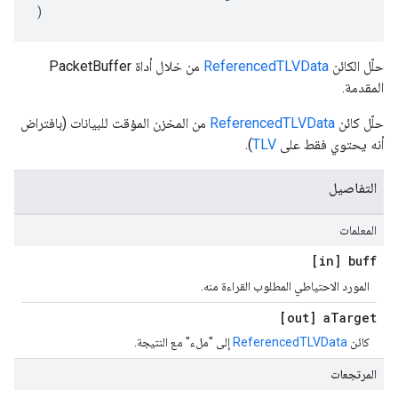
)
حلّل الكائن
ReferencedTLVData
من خلال أداة PacketBuffer
المقدمة.
حلّل كائن
ReferencedTLVData
من المخزن المؤقت للبيانات (بافتراض
أنه يحتوي فقط على
TLV
).
التفاصيل
المعلمات
[in] buff
المورد الاحتياطي المطلوب القراءة منه.
[out] a
Target
كائن
ReferencedTLVData
إلى "ملء" مع النتيجة.
المرتجعات