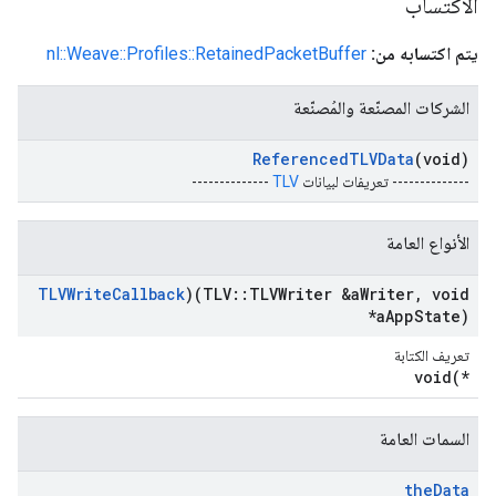
الاكتساب
يتم اكتسابه من:
nl::Weave::Profiles::RetainedPacketBuffer
الشركات المصنّعة والمُصنّعة
Referenced
TLVData
(void)
-------------- تعريفات لبيانات
TLV
--------------
الأنواع العامة
TLVWrite
Callback
)(TLV
::
TLVWriter &a
Writer
,
void
*a
App
State)
تعريف الكتابة
void(*
السمات العامة
the
Data