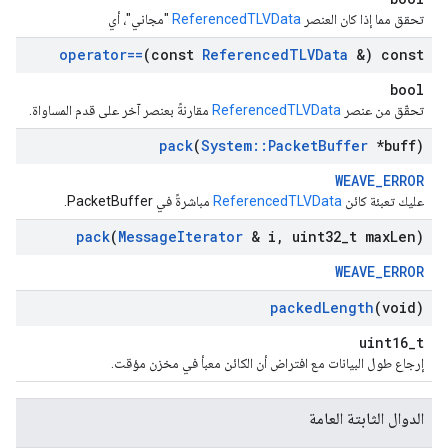
تحقق مما إذا كان العنصر
ReferencedTLVData
"مجاني"، أي
operator==
(const
Referenced
TLVData
&) const
bool
تحقّق من عنصر
ReferencedTLVData
مقارنةً بعنصر آخر على قدم المساواة.
pack
(
System
::
Packet
Buffer
*buff)
WEAVE_ERROR
عليك تعبئة كائن
ReferencedTLVData
مباشرةً في PacketBuffer.
pack
(
Message
Iterator
& i
,
uint32
_
t max
Len)
WEAVE_ERROR
packed
Length
(void)
uint16_t
إرجاع طول البيانات مع افتراض أن الكائن معبأ في مخزن مؤقت.
الدوال الثابتة العامة