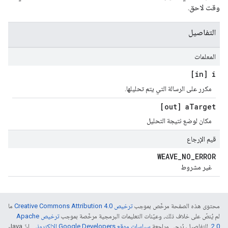
وقت لاحق.
التفاصيل
المعلمات
[in] i
مكرر على الرسالة التي يتم تحليلها.
[out] a
Target
مكان لوضع نتيجة التحليل
قيم الإرجاع
WEAVE
_
NO
_
ERROR
غير مشروط
محتوى هذه الصفحة مرخّص بموجب
ترخيص Creative Commons Attribution 4.0‏
ما
لم يُنصّ على خلاف ذلك، وعيّنات التعليمات البرمجية مرخّصة بموجب
ترخيص Apache
2.0‏
. للتفاصيل، يُرجى مراجعة
سياسات موقع Google Developers الإلكتروني
. إنّ Java