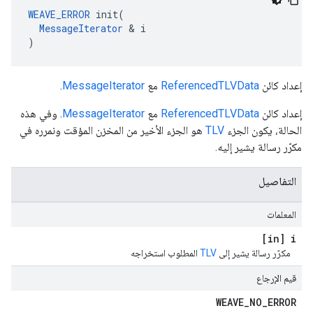
WEAVE_ERROR
 init(

MessageIterator
 & i

)
إعداد كائن
ReferencedTLVData
مع
MessageIterator
.
إعداد كائن
ReferencedTLVData
مع
MessageIterator
. وفي هذه
الحالة، يكون الجزء
TLV
هو الجزء الأخير من المخزن المؤقت ونمرره في
مكرّر رسالة يشير إليه.
التفاصيل
المعلمات
[in] i
مكرّر رسالة يشير إلى
TLV
المطلوب استخراجه
قيم الإرجاع
WEAVE
_
NO
_
ERROR