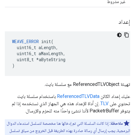
غير مشروط
إعداد
WEAVE_ERROR
 init(

  uint16_t aLength,

  uint16_t aMaxLength,

  uint8_t *aByteString

)
تهيئة ReferencedTLVObject مع سلسلة بايت.
عليك إعداد الكائن
ReferencedTLVData
باستخدام سلسلة بايت
تحتوي على
TLV
. إن أداة الإعداد هذه هي الجهاز الذي نستخدمه إذا لم
يتوفر PacketrBuffer لأننا ننشئ واحدًا منه للحزم والإرسال.
ملاحظة:
إذا كانت السلسلة التي تم إدخالها هنا مخصصة لتسلسل استدعاء الدوال
البرمجية، يجب إرسال أي رسالة صادرة بهذه الطريقة قبل الخروج من سياق تسلسل