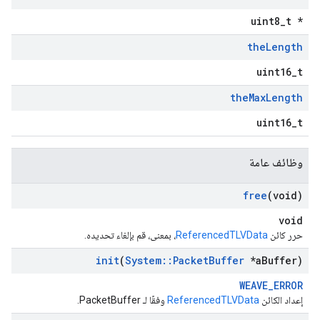
uint8_t *
the
Length
uint16_t
the
Max
Length
uint16_t
وظائف عامة
free
(void)
void
حرر كائن
ReferencedTLVData
، بمعنى، قم بإلغاء تحديده.
init
(
System
::
Packet
Buffer
*a
Buffer)
WEAVE_ERROR
إعداد الكائن
ReferencedTLVData
وفقًا لـ PacketBuffer.