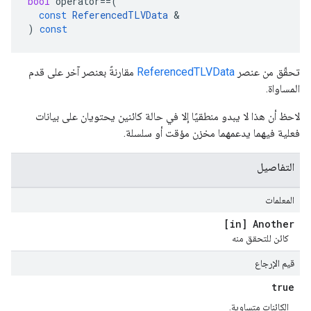
bool
operator
==
(
const
ReferencedTLVData
&
)
const
تحقّق من عنصر
ReferencedTLVData
مقارنةً بعنصر آخر على قدم
المساواة.
لاحظ أن هذا لا يبدو منطقيًا إلا في حالة كائنين يحتويان على بيانات
فعلية فيهما يدعمهما مخزن مؤقت أو سلسلة.
التفاصيل
المعلمات
[in] Another
كائن للتحقق منه
قيم الإرجاع
true
الكائنات متساوية.