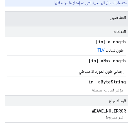
استدعاء الدوال البرمجية التي تم إنشاؤها من خلالها.
التفاصيل
المعلمات
[in] a
Length
طول لبيانات
TLV
[in] a
Max
Length
إجمالي طول المورد الاحتياطي
[in] a
Byte
String
مؤشر لبيانات السلسلة
قيم الإرجاع
WEAVE
_
NO
_
ERROR
غير مشروط