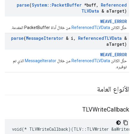
parse
(
System
::
Packet
Buffer
*buff
,
Referenced
TLVData
& a
Target)
WEAVE_ERROR
حلّل الكائن
ReferencedTLVData
من خلال أداة PacketBuffer المقدمة.
parse
(
Message
Iterator
& i
,
Referenced
TLVData
&
a
Target)
WEAVE_ERROR
حلّل الكائن
ReferencedTLVData
من خلال
MessageIterator
الذي تم
توفيره.
الأنواع العامة
TLVWrite
Callback
void(* TLVWriteCallback)(TLV::TLVWriter &aWriter,