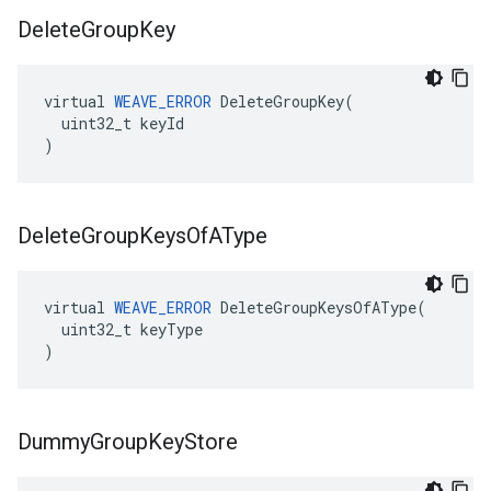
Delete
Group
Key
virtual 
WEAVE_ERROR
 DeleteGroupKey(

  uint32_t keyId

)
Delete
Group
Keys
Of
AType
virtual 
WEAVE_ERROR
 DeleteGroupKeysOfAType(

  uint32_t keyType

)
Dummy
Group
Key
Store