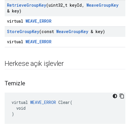
Retrieve
Group
Key
(uint32
_
t key
Id
,
Weave
Group
Key
& key)
virtual
WEAVE_ERROR
Store
Group
Key
(const
Weave
Group
Key
& key)
virtual
WEAVE_ERROR
Herkese açık işlevler
Temizle
virtual 
WEAVE_ERROR
 Clear(

  void

)