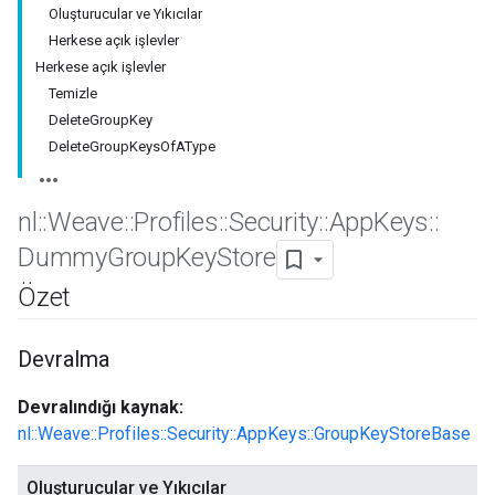
Oluşturucular ve Yıkıcılar
Herkese açık işlevler
Herkese açık işlevler
Temizle
DeleteGroupKey
DeleteGroupKeysOfAType
nl
::
Weave
::
Profiles
::
Security
::
App
Keys
::
Dummy
Group
Key
Store
Özet
Devralma
Devralındığı kaynak:
nl::Weave::Profiles::Security::AppKeys::GroupKeyStoreBase
Oluşturucular ve Yıkıcılar