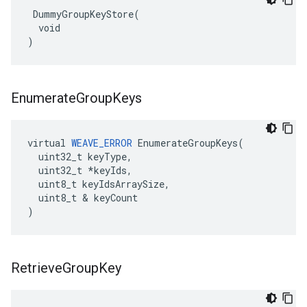
 DummyGroupKeyStore(

  void

)
Enumerate
Group
Keys
virtual 
WEAVE_ERROR
 EnumerateGroupKeys(

  uint32_t keyType,

  uint32_t *keyIds,

  uint8_t keyIdsArraySize,

  uint8_t & keyCount

)
Retrieve
Group
Key