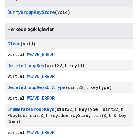
Dummy
Group
Key
Store
(void)
Herkese açık işlevler
Clear
(void)
virtual
WEAVE_ERROR
Delete
Group
Key
(uint32
_
t key
Id)
virtual
WEAVE_ERROR
Delete
Group
Keys
Of
AType
(uint32
_
t key
Type)
virtual
WEAVE_ERROR
Enumerate
Group
Keys
(uint32
_
t key
Type
,
uint32
_
t
*key
Ids
,
uint8
_
t key
Ids
Array
Size
,
uint8
_
t & key
Count)
virtual
WEAVE_ERROR