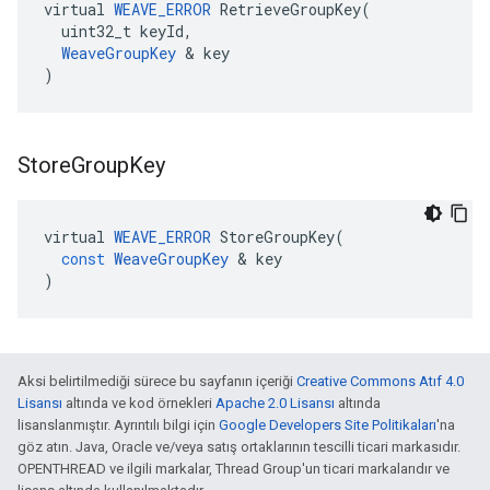
virtual 
WEAVE_ERROR
 RetrieveGroupKey(

  uint32_t keyId,

WeaveGroupKey
 & key

)
Store
Group
Key
virtual
WEAVE_ERROR
StoreGroupKey
(
const
WeaveGroupKey
&
key
)
Aksi belirtilmediği sürece bu sayfanın içeriği
Creative Commons Atıf 4.0
Lisansı
altında ve kod örnekleri
Apache 2.0 Lisansı
altında
lisanslanmıştır. Ayrıntılı bilgi için
Google Developers Site Politikaları
'na
göz atın. Java, Oracle ve/veya satış ortaklarının tescilli ticari markasıdır.
OPENTHREAD ve ilgili markalar, Thread Group'un ticari markalarıdır ve