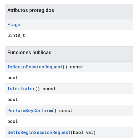
Atributos protegidos
Flags
uint8_t
Funciones públicas
Is
Begin
Session
Request
() const
bool
Is
Initiator
() const
bool
Perform
Key
Confirm
() const
bool
Set
Is
Begin
Session
Request
(bool val)