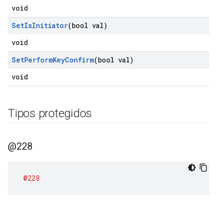
void
Set
Is
Initiator
(bool val)
void
Set
Perform
Key
Confirm
(bool val)
void
Tipos protegidos
@228
@228