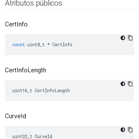
Atributos públicos
Cert
Info
const
uint8_t
*
CertInfo
Cert
Info
Length
uint16_t CertInfoLength
Curve
Id
uint32_t CurveId