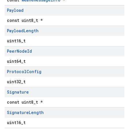
Payload
const uint8_t *
Payload
Length
uint16_t
Peer
Node
Id
uint64_t
Protocol
Config
uint32_t
Signature
const uint8_t *
Signature
Length
uint16_t