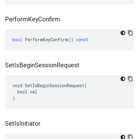
Perform
Key
Confirm
bool
PerformKeyConfirm
()
const
Set
Is
Begin
Session
Request
void SetIsBeginSessionRequest(

  bool val

)
Set
Is
Initiator