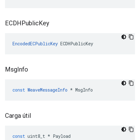
ECDHPublic
Key
EncodedECPublicKey
 ECDHPublicKey
Msg
Info
const
WeaveMessageInfo
*
MsgInfo
Carga útil
const
uint8_t
*
Payload