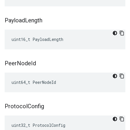
Payload
Length
uint16_t
PayloadLength
Peer
Node
Id
uint64_t PeerNodeId
Protocol
Config
uint32_t ProtocolConfig