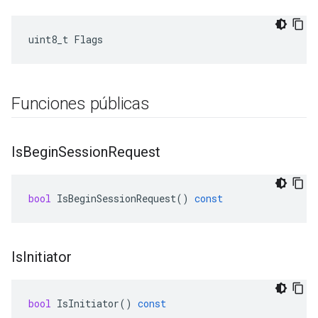
uint8_t Flags
Funciones públicas
Is
Begin
Session
Request
bool
IsBeginSessionRequest
()
const
Is
Initiator
bool
IsInitiator
()
const