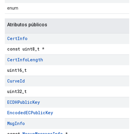
enum
Atributos públicos
Cert
Info
const uint8_t *
Cert
Info
Length
uint16_t
Curve
Id
uint32_t
ECDHPublic
Key
EncodedECPublicKey
Msg
Info
const
WeaveMessageInfo
*