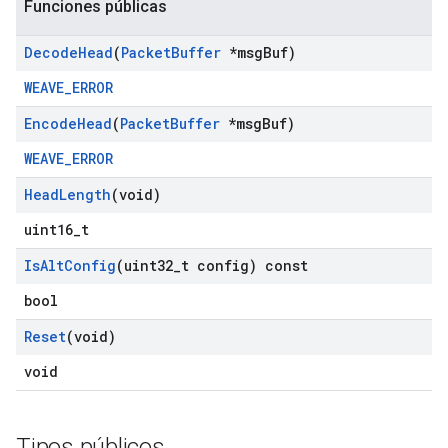
Funciones públicas
Decode
Head
(
Packet
Buffer
*msg
Buf)
WEAVE_ERROR
Encode
Head
(
Packet
Buffer
*msg
Buf)
WEAVE_ERROR
Head
Length
(void)
uint16_t
Is
Alt
Config
(uint32
_
t config) const
bool
Reset
(void)
void
Tipos públicos