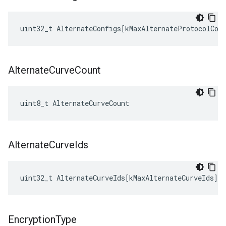
uint32_t
AlternateConfigs
[
kMaxAlternateProtocolCon
Alternate
Curve
Count
uint8_t AlternateCurveCount
Alternate
Curve
Ids
uint32_t
AlternateCurveIds
[
kMaxAlternateCurveIds
]
Encryption
Type