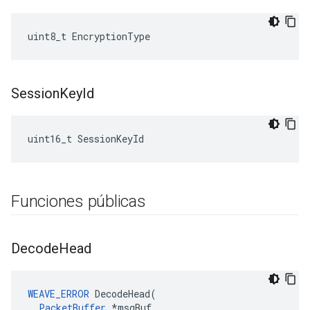
uint8_t EncryptionType
Session
Key
Id
uint16_t SessionKeyId
Funciones públicas
Decode
Head
WEAVE_ERROR
 DecodeHead(

PacketBuffer
 *msgBuf
