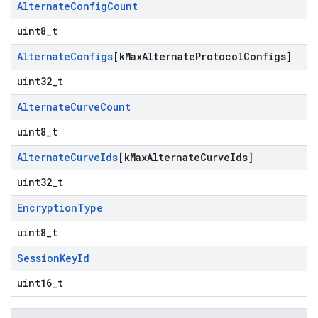
Alternate
Config
Count
uint8_t
Alternate
Configs
[k
Max
Alternate
Protocol
Configs]
uint32_t
Alternate
Curve
Count
uint8_t
Alternate
Curve
Ids
[k
Max
Alternate
Curve
Ids]
uint32_t
Encryption
Type
uint8_t
Session
Key
Id
uint16_t