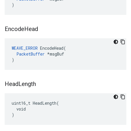
)
Encode
Head
WEAVE_ERROR
 EncodeHead(

PacketBuffer
 *msgBuf

)
Head
Length
uint16_t HeadLength(

  void

)