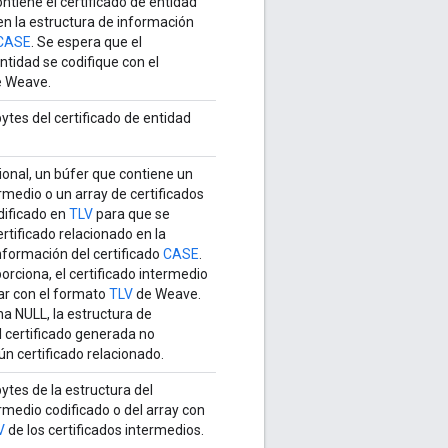
ntiene el certificado de entidad
 en la estructura de información
CASE
. Se espera que el
entidad se codifique con el
 Weave.
bytes del certificado de entidad
onal, un búfer que contiene un
ermedio o un array de certificados
dificado en
TLV
para que se
rtificado relacionado en la
nformación del certificado
CASE
.
rciona, el certificado intermedio
ar con el formato
TLV
de Weave.
na NULL, la estructura de
 certificado generada no
n certificado relacionado.
bytes de la estructura del
ermedio codificado o del array con
V
de los certificados intermedios.