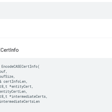
Cert
Info
EncodeCASECertInfo
(
buf
,
bufSize
,
&
certInfoLen
,
t8_t
*
entityCert
,
entityCertLen
,
t8_t
*
intermediateCerts
,
intermediateCertsLen