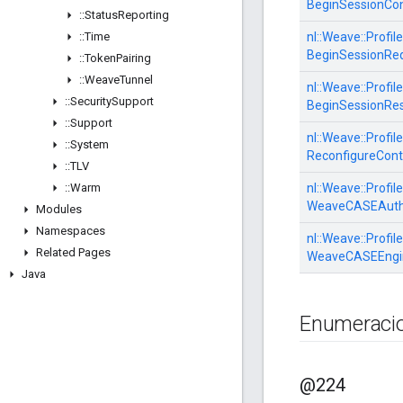
BeginSessionCo
::
Status
Reporting
::
Time
nl::
Weave::
Profile
BeginSessionRe
::
Token
Pairing
::
Weave
Tunnel
nl::
Weave::
Profile
::
Security
Support
BeginSessionRe
::
Support
nl::
Weave::
Profile
::
System
ReconfigureCont
::
TLV
::
Warm
nl::
Weave::
Profile
WeaveCASEAuth
Modules
Namespaces
nl::
Weave::
Profile
Related Pages
WeaveCASEEngi
Java
Enumeraci
@224