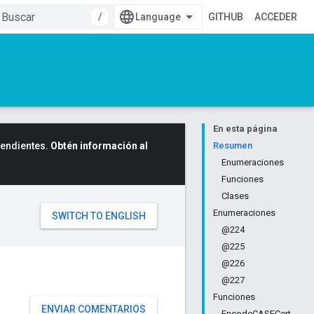
/
GITHUB
ACCEDER
En esta página
cendientes.
Obtén información al
Resumen
Enumeraciones
Funciones
Clases
Enumeraciones
@224
@225
@226
@227
Funciones
ENVIAR COMENTARIOS
EncodeCASECert