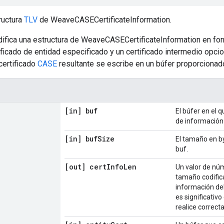
ructura
TLV
de WeaveCASECertificateInformation.
ifica una estructura de WeaveCASECertificateInformation en fo
ificado de entidad especificado y un certificado intermedio opcio
certificado
CASE
resultante se escribe en un búfer proporcionad
[in] buf
El búfer en el q
de información 
[in] buf
Size
El tamaño en by
buf.
[out] cert
Info
Len
Un valor de núm
tamaño codifica
información del
es significativo
realice correc