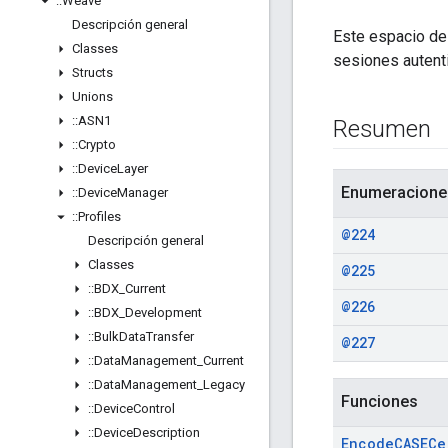
::
Weave
Descripción general
Este espacio de
Classes
sesiones autenti
Structs
Unions
::
ASN1
Resumen
::
Crypto
::
Device
Layer
Enumeracione
::
Device
Manager
::
Profiles
@224
Descripción general
Classes
@225
::
BDX
_
Current
@226
::
BDX
_
Development
::
Bulk
Data
Transfer
@227
::
Data
Management
_
Current
::
Data
Management
_
Legacy
Funciones
::
Device
Control
::
Device
Description
Encode
CASECe