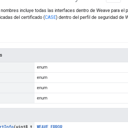
 nombres incluye todas las interfaces dentro de Weave para el 
cadas del certificado (
CASE
) dentro del perfil de seguridad de 
s
enum
enum
enum
enum
rt
Info
(uint8
_
t
WEAVE_ERROR