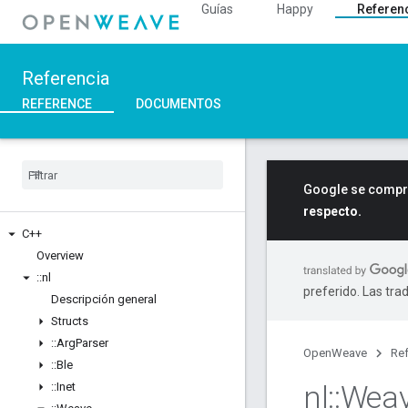
Guías
Happy
Referen
Referencia
REFERENCE
DOCUMENTOS
Google se compro
respecto.
C++
Overview
::
nl
preferido. Las tra
Descripción general
Structs
::
Arg
Parser
OpenWeave
Ref
::
Ble
nl
::
Wea
::
Inet