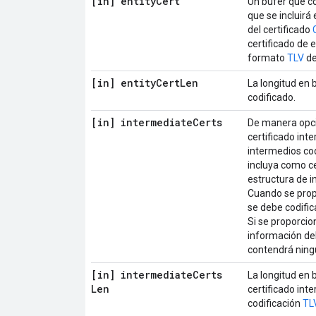
[in] entity
Cert
Un búfer que co
que se incluirá
del certificado
certificado de 
formato
TLV
de
[in] entity
Cert
Len
La longitud en 
codificado.
[in] intermediate
Certs
De manera opci
certificado int
intermedios co
incluya como ce
estructura de i
Cuando se propo
se debe codific
Si se proporcio
información del
contendrá ningú
[in] intermediate
Certs
La longitud en 
Len
certificado int
codificación
TL