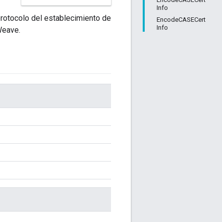
Info
protocolo del establecimiento de
EncodeCASECert
Info
Weave.