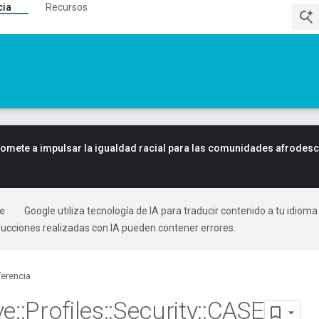
cia
Recursos
mete a impulsar la igualdad racial para las comunidades afrodes
Google utiliza tecnología de IA para traducir contenido a tu idioma
ducciones realizadas con IA pueden contener errores.
erencia
ve
::
Profiles
::
Security
::
CASE