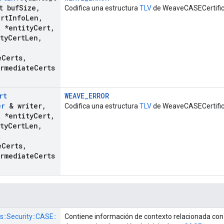
t buf
Size
,
Codifica una estructura
TLV
de WeaveCASECertific
ert
Info
Len
,
t *entity
Cert
,
ty
Cert
Len
,
t
e
Certs
,
ermediate
Certs
rt
WEAVE_ERROR
er
& writer
,
Codifica una estructura
TLV
de WeaveCASECertific
t *entity
Cert
,
ty
Cert
Len
,
t
e
Certs
,
ermediate
Certs
s::
Security::
CASE::
Contiene información de contexto relacionada con