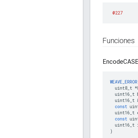
@227
Funciones
Encode
CASE
WEAVE_ERROR
uint8_t
*
uint16_t
uint16_t
const
uin
uint16_t
const
uin
uint16_t
)