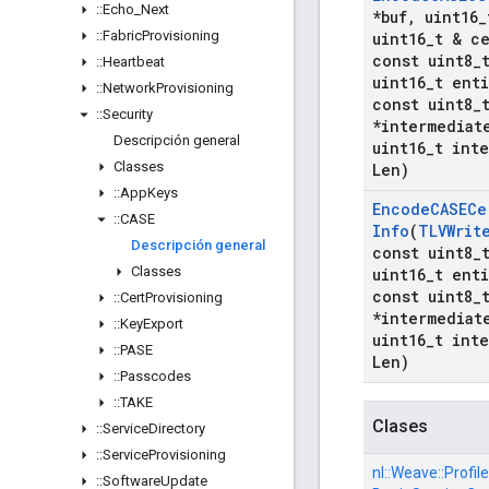
::
Echo
_
Next
*buf
,
uint16
_
::
Fabric
Provisioning
uint16
_
t & c
const uint8
_
::
Heartbeat
uint16
_
t enti
::
Network
Provisioning
const uint8
_
::
Security
*intermediat
Descripción general
uint16
_
t int
Classes
Len)
::
App
Keys
Encode
CASECe
::
CASE
Info
(
TLVWrit
Descripción general
const uint8
_
Classes
uint16
_
t enti
const uint8
_
::
Cert
Provisioning
*intermediat
::
Key
Export
uint16
_
t int
::
PASE
Len)
::
Passcodes
::
TAKE
Clases
::
Service
Directory
::
Service
Provisioning
nl::
Weave::
Profile
::
Software
Update